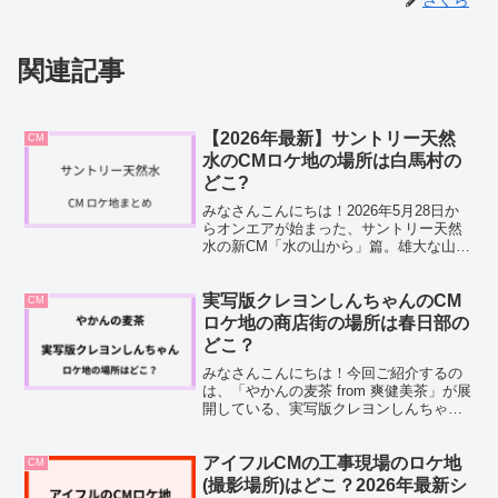
さくら
関連記事
【2026年最新】サントリー天然
CM
水のCMロケ地の場所は白馬村の
どこ?
みなさんこんにちは！2026年5月28日か
らオンエアが始まった、サントリー天然
水の新CM「水の山から」篇。雄大な山を
舞台に親子が自然の中を駆け回るシーン
が話題になっていますよね。そんな中、
「この景色、いったいどこなんだろ
実写版クレヨンしんちゃんのCM
CM
う？」と思った方も多...
ロケ地の商店街の場所は春日部の
どこ？
みなさんこんにちは！今回ご紹介するの
は、「やかんの麦茶 from 爽健美茶」が展
開している、実写版クレヨンしんちゃん
のショートムービー「もうひとつのクレ
ヨンしんちゃん やかんの家族だゾ！」シ
ーズン2についてです。今回も主役のしん
アイフルCMの工事現場のロケ地
CM
のすけを演じ...
(撮影場所)はどこ？2026年最新シ