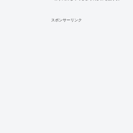
が登場しているのをご存じですか？テン
ポの良い博多弁のセリフと、なんとも言
えない親しみやすい雰囲気が印象的で、
SNSでも「あの女...
スポンサーリンク