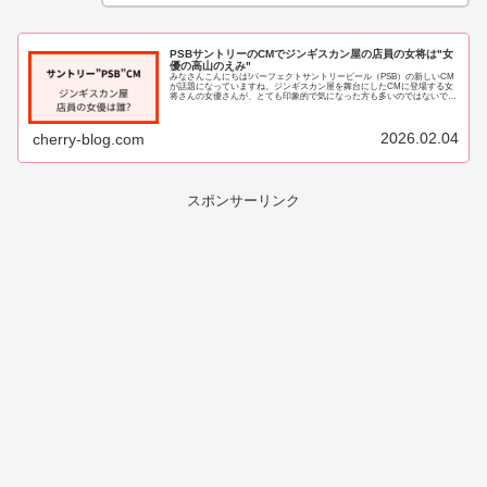
PSBサントリーのCMでジンギスカン屋の店員の女将は"女
優の高山のえみ"
みなさんこんにちは!パーフェクトサントリービール（PSB）の新しいCM
が話題になっていますね。ジンギスカン屋を舞台にしたCMに登場する女
将さんの女優さんが、とても印象的で気になった方も多いのではないでし
ょうか。そこで今回は、PSBのCMに出...
2026.02.04
cherry-blog.com
スポンサーリンク