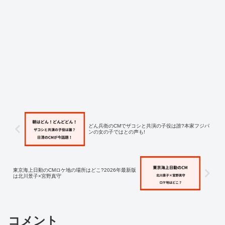
どん兵衛のCMでザコシと共演の子役は誰?本家フジパ
ンの女の子ではとの声も!
東京海上日動のCMロケ地の場所はどこ?2026年最新版
は北川景子×宮野真守
コメント