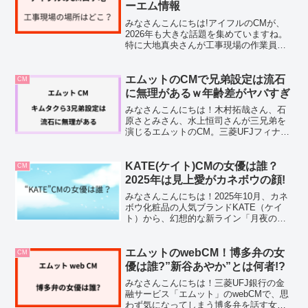
ーエム情報
みなさんこんにちは!アイフルのCMが、
2026年も大きな話題を集めていますね。
特に大地真央さんが工事現場の作業員姿
で登場するあのシーンには、驚きまし
た。今回の記事では、アイフルのCMで話
題の工事現場シーンのロケ地につい
エムットのCMで兄弟設定は流石
CM
て、、まとめていきます...
に無理があるｗ年齢差がヤバすぎ
みなさんこんにちは！木村拓哉さん、石
原さとみさん、水上恒司さんが三兄弟を
演じるエムットのCM。三菱UFJフィナン
シャル・グループの金融サービスブラン
ド「エムット」のCMシリーズ「"エン"の
ある家族」なんですが、見ていてふと気
KATE(ケイト)CMの女優は誰？
CM
になってしまった...
2025年は見上愛がカネボウの顔!
みなさんこんにちは！2025年10月、カネ
ボウ化粧品の人気ブランドKATE（ケイ
ト）から、幻想的な新ライン「月夜の海
月（つきよのくらげ）」が登場しまし
た。同時に公開されたCMでは、透明感の
ある映像とともに登場する女性が「この
エムットのwebCM！博多弁の女
CM
女優さんは誰？」...
優は誰?”新谷あやか”とは何者!?
みなさんこんにちは！三菱UFJ銀行の金
融サービス「エムット」のwebCMで、思
わず気になってしまう博多弁を話す女優