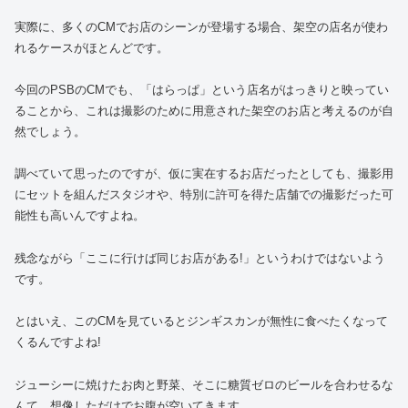
実際に、多くのCMでお店のシーンが登場する場合、架空の店名が使わ
れるケースがほとんどです。
今回のPSBのCMでも、「はらっぱ」という店名がはっきりと映ってい
ることから、これは撮影のために用意された架空のお店と考えるのが自
然でしょう。
調べていて思ったのですが、仮に実在するお店だったとしても、撮影用
にセットを組んだスタジオや、特別に許可を得た店舗での撮影だった可
能性も高いんですよね。
残念ながら「ここに行けば同じお店がある!」というわけではないよう
です。
とはいえ、このCMを見ているとジンギスカンが無性に食べたくなって
くるんですよね!
ジューシーに焼けたお肉と野菜、そこに糖質ゼロのビールを合わせるな
んて、想像しただけでお腹が空いてきます。