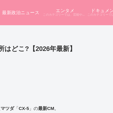
エンタメ
ドキュメ
最新政治ニュース
このカテゴリーでは、芸能やエンタメに関するニュースをまとめています。 テレビや配信サービス、SNSなど多様な情報源から話題をピックアップ。 ニュース記事だけでは分からない背景や疑問点を深掘りし、分かりやすく解説しています。
所はどこ?【2026年最新】
型
マツダ
「
CX-5
」の
最新CM
。