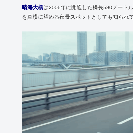
晴海大橋
は2006年に開通した橋長580メー
を真横に望める夜景スポットとしても知られ