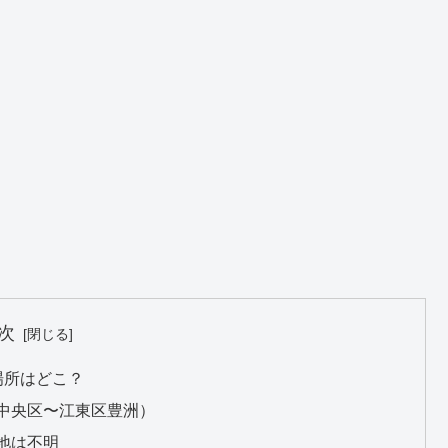
次
影場所はどこ？
中央区〜江東区豊洲）
地は不明