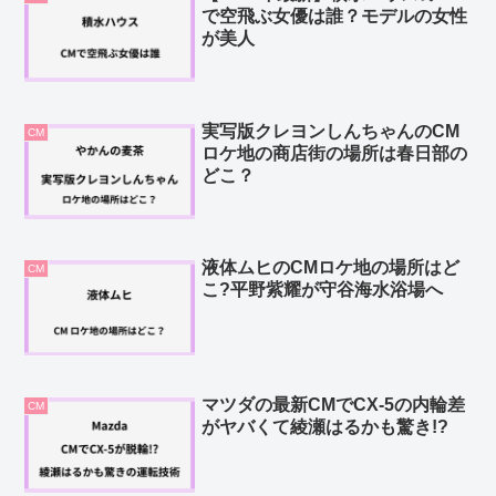
で空飛ぶ女優は誰？モデルの女性
が美人
実写版クレヨンしんちゃんのCM
CM
ロケ地の商店街の場所は春日部の
どこ？
液体ムヒのCMロケ地の場所はど
CM
こ?平野紫耀が守谷海水浴場へ
マツダの最新CMでCX-5の内輪差
CM
がヤバくて綾瀬はるかも驚き!?