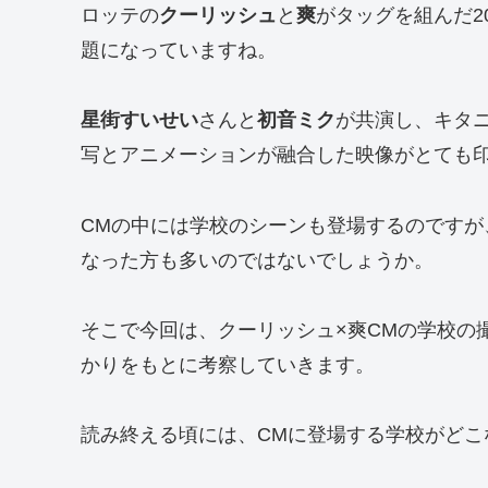
ロッテの
クーリッシュ
と
爽
がタッグを組んだ2
題になっていますね。
星街すいせい
さんと
初音ミク
が共演し、キタ
写とアニメーションが融合した映像がとても
CMの中には学校のシーンも登場するのです
なった方も多いのではないでしょうか。
そこで今回は、クーリッシュ×爽CMの学校の
かりをもとに考察していきます。
読み終える頃には、CMに登場する学校がど