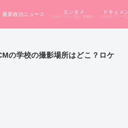
エンタメ
ドキュメ
最新政治ニュース
このカテゴリーでは、芸能やエンタメに関するニュースをまとめています。 テレビや配信サービス、SNSなど多様な情報源から話題をピックアップ。 ニュース記事だけでは分からない背景や疑問点を深掘りし、分かりやすく解説しています。
新CMの学校の撮影場所はどこ？ロケ