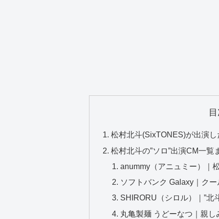
目
松村北斗(SixTONES)が出
松村北斗の”ソロ”出演CM一覧
anummy（アニュミー）
ソフトバンク Galaxy｜ク
SHIRORU（シロル）｜”
丸亀製麺 うどーなつ｜親し