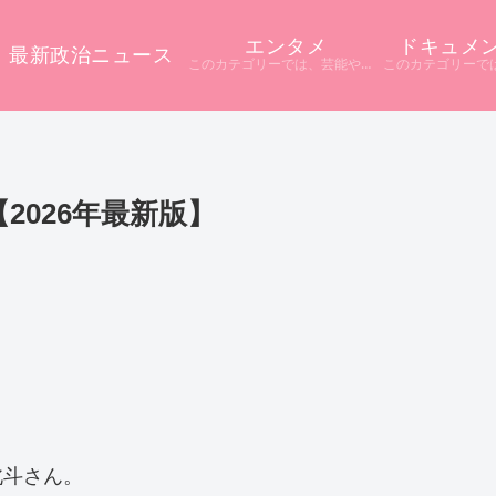
エンタメ
ドキュメ
最新政治ニュース
このカテゴリーでは、芸能やエンタメに関するニュースをまとめています。 テレビや配信サービス、SNSなど多様な情報源から話題をピックアップ。 ニュース記事だけでは分からない背景や疑問点を深掘りし、分かりやすく解説しています。
2026年最新版】
北斗さん。