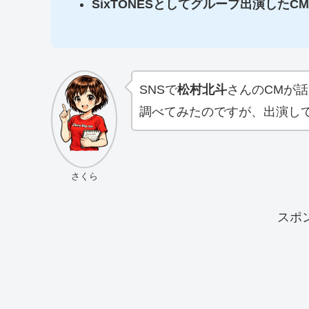
SixTONESとしてグループ出演したC
SNSで
松村北斗
さんのCMが
調べてみたのですが、出演し
さくら
スポ