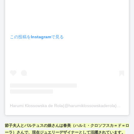
この投稿をInstagramで見る
Harumi Klossowska de Rola(@harumiklossowskaderola)がシェアした投稿
節子夫人とバルテュスの娘さんは春美（ハルミ・クロソフスカ＝ド＝ロ
ーラ）さんで、現在ジュエリーデザイナーとして活躍されています。