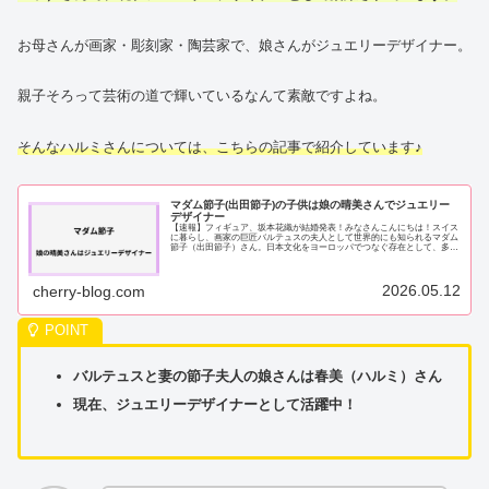
お母さんが画家・彫刻家・陶芸家で、娘さんがジュエリーデザイナー。
親子そろって芸術の道で輝いているなんて素敵ですよね。
そんなハルミさんについては、こちらの記事で紹介しています♪
マダム節子(出田節子)の子供は娘の晴美さんでジュエリー
デザイナー
【速報】フィギュア、坂本花織が結婚発表！みなさんこんにちは！スイス
に暮らし、画家の巨匠バルテュスの夫人として世界的にも知られるマダム
節子（出田節子）さん。日本文化をヨーロッパでつなぐ存在として、多く
の方が注目してきた方ですよね。そんなマダム...
2026.05.12
cherry-blog.com
バルテュスと妻の節子夫人の娘さんは春美（ハルミ）さん
現在、ジュエリーデザイナーとして活躍中！