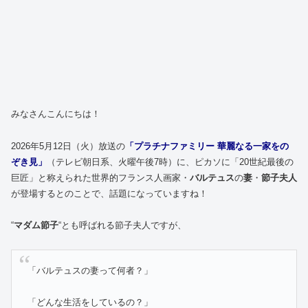
みなさんこんにちは！
2026年5月12日（火）放送の
「プラチナファミリー 華麗なる一家をの
ぞき見」
（テレビ朝日系、火曜午後7時）に、ピカソに「20世紀最後の
巨匠」と称えられた世界的フランス人画家・
バルテュス
の
妻
・
節子夫人
が登場するとのことで、話題になっていますね！
“
マダム節子
“とも呼ばれる節子夫人ですが、
「バルテュスの妻って何者？」
「どんな生活をしているの？」