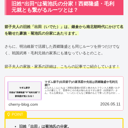
旧姓”出田”は菊池氏の分家！西郷隆盛・毛利
元就とも繋がるルーツとは？
節子夫人の旧姓「出田（いでた）」は、鎌倉から南北朝時代にかけて名
を馳せた豪族・菊池氏の分家にあたります。
さらに、明治維新で活躍した西郷隆盛とも同じルーツを持つだけでな
く、戦国武将・毛利元就の家系にも連なっているとのこと。
節子夫人の家族・家系の詳細は、こちらの記事でご紹介しています！
マダム節子(出田節子)の家系図や先祖は西郷隆盛や毛利元
就!?
みなさんこんにちは！20世紀最後の巨匠と称されたフランス人画家バルテ
ュスの妻として、世界中にその名が知られるマダム節子（出田節子）さ
ん。そんな彼女は、「いったいどんなご家族のもとで育った方なのか」と
興味を持った方も多いのではないでしょうか。...
2026.05.11
cherry-blog.com
旧姓「出田」は菊池氏の分家。