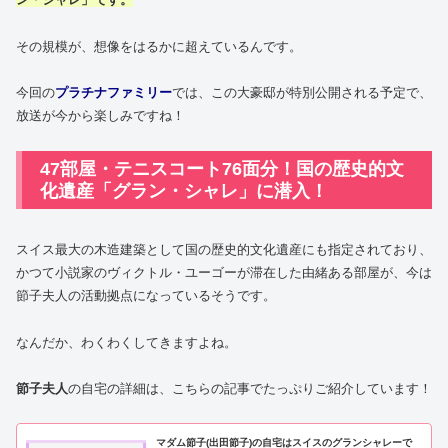
その規模が、想像をはるかに超えているんです。
今回の
プラチナファミリー
では、この大豪邸が特別公開される予定で、
放送が今から楽しみですね！
47部屋・テニスコート76面分！国の歴史的文
化遺産「グラン・シャレ」に潜入！
スイス最大の木造建築として国の歴史的文化遺産にも指定されており、
かつて小説家のヴィクトル・ユーゴーが滞在した由緒ある部屋が、今は
節子夫人の活動拠点になっているそうです。
なんだか、わくわくしてきますよね。
節子夫人
の自宅の詳細は、こちらの記事でたっぷりご紹介しています！
マダム節子(出田節子)の自宅はスイスのグランシャレーで