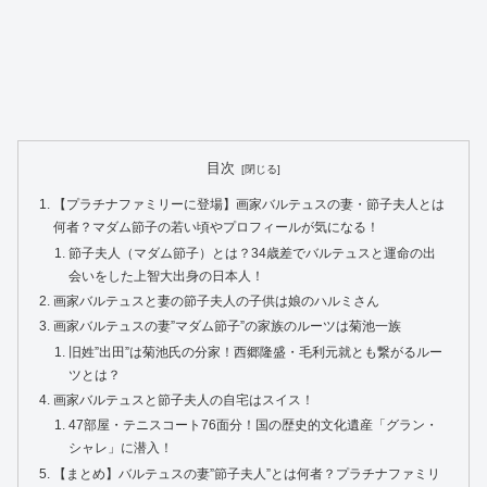
目次
【プラチナファミリーに登場】画家バルテュスの妻・節子夫人とは
何者？マダム節子の若い頃やプロフィールが気になる！
節子夫人（マダム節子）とは？34歳差でバルテュスと運命の出
会いをした上智大出身の日本人！
画家バルテュスと妻の節子夫人の子供は娘のハルミさん
画家バルテュスの妻”マダム節子”の家族のルーツは菊池一族
旧姓”出田”は菊池氏の分家！西郷隆盛・毛利元就とも繋がるルー
ツとは？
画家バルテュスと節子夫人の自宅はスイス！
47部屋・テニスコート76面分！国の歴史的文化遺産「グラン・
シャレ」に潜入！
【まとめ】バルテュスの妻”節子夫人”とは何者？プラチナファミリ