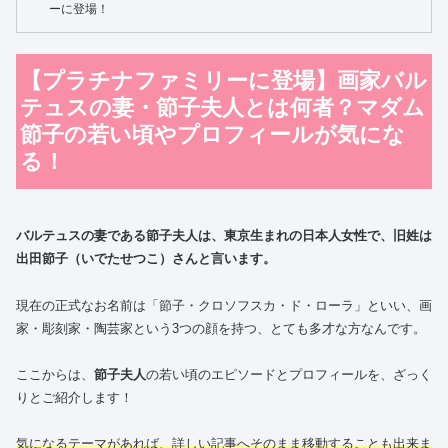
ーに登場！
【プラチナファミリーに登場】画家バル
テュスの妻・節子夫人とは何者？マダム
節子の若い頃やプロフィールが気にな
る！
バルテュスの妻である節子夫人は、東京生まれの日本人女性で、旧姓は
出田節子（いでたせつこ）さんと言います。
現在の正式なお名前は「節子・クロソフスカ・ド・ローラ」といい、画
家・彫刻家・陶芸家という3つの顔を持つ、とても多才な方なんです。
ここからは、
節子夫人
の若い頃のエピソードとプロフィールを、ざっく
りとご紹介します！
気になるテーマがあれば、詳しい記事へそのまま移動することも出来ま