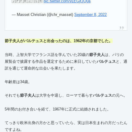
🇯🇵🇫🇷🇮🇹🇨🇭
pic.twitter.com/91EGjtJQ0a
— Masset Christian (@chr_masset)
September 8, 2022
節子夫人がバルテュスと出会ったのは、1962年の京都でした。
当時、上智大学でフランス語を学んでいた20歳の
節子夫人
は、パリの
展覧会で披露する作品を選定するために来日していた
バルテュス
と、通
訳を通じて運命的な出会いを果たします。
年齢差は34歳。
それでも
節子夫人
は大学を中退し、ローマで暮らす
バルテュス
の元へ。
5年間のお付き合いを経て、1967年に正式に結婚されました。
てっきり欧米出身の方かと思っていたら、実は日本生まれの方だったん
ですよね。