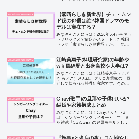
マン・スコルニアコフさんについて気に
なっている方も多いのではないでしょう
か。そこで今回は、ロマン・スコルニア
【素晴らしき新世界】チェ・ムン
entertainment-news
コフさんについて詳しく調...
ド役の俳優は誰?韓国ドラマのモ
デルは実在する？
みなさんこんにちは！2026年5月からネッ
トフリックスで放送がスタートした韓国
ドラマ「素晴らしき新世界」が、一気に
盛り上がりを見せていますよね。朝鮮時
代の悪女の魂が現代の無名女優に憑依す
るというユニークな設定に、コメディと
江崎美惠子(料理研究家)の年齢や
entertainment-news
ロマンスと歴史サス...
wiki風経歴と出身高校や大学は?
みなさんこんにちは！江崎美惠子（えざ
き みえこ）さんは、グリコ創業家の一員
として知られる料理研究家です。その上
品でおしゃれな暮らしぶりが注目を集
め、テレビや雑誌だけでなくSNSでも
「美人料理研究家」として話題になって
Chay(歌手)の旦那や子供はいる?
entertainment-news
います。私自身も記事やイ...
結婚や家族構成まとめ
みなさんこんにちは！Chayさんといえ
ば、シンガーソングライターとして、ま
た雑誌『CanCam』の専属モデルとして
も活躍してきた、マルチな才能の持ち主
ですよね。月9ドラマの主題歌「あなたに
恋をしてみました」のヒットや、リアリ
『幹事xと名店の夜』ロケ地やお
entertainment-news