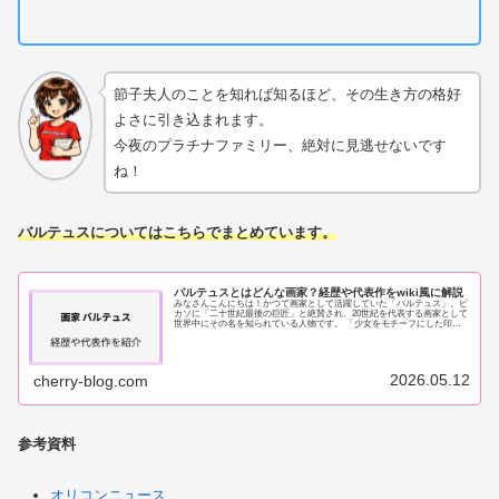
節子夫人のことを知れば知るほど、その生き方の格好
よさに引き込まれます。
今夜のプラチナファミリー、絶対に見逃せないです
ね！
バルテュスについてはこちらでまとめています。
バルテュスとはどんな画家？経歴や代表作をwiki風に解説
みなさんこんにちは！かつて画家として活躍していた「バルテュス」。ピ
カソに「二十世紀最後の巨匠」と絶賛され、20世紀を代表する画家として
世界中にその名を知られている人物です。 「少女をモチーフにした印象
的な絵」 「約21億円で落札された作品」...
2026.05.12
cherry-blog.com
参考資料
オリコンニュース