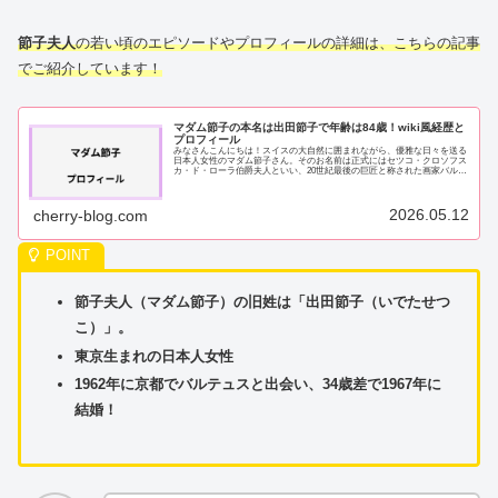
節子夫人
の若い頃のエピソードやプロフィールの詳細は、こちらの記事
でご紹介しています！
マダム節子の本名は出田節子で年齢は84歳！wiki風経歴と
プロフィール
みなさんこんにちは！スイスの大自然に囲まれながら、優雅な日々を送る
日本人女性のマダム節子さん。そのお名前は正式にはセツコ・クロソフス
カ・ド・ローラ伯爵夫人といい、20世紀最後の巨匠と称された画家バルテ
ュスの夫人として、世界的に知られる方です...
2026.05.12
cherry-blog.com
節子夫人（マダム節子）の旧姓は「出田節子（いでたせつ
こ）」。
東京生まれの日本人女性
1962年に京都でバルテュスと出会い、34歳差で1967年に
結婚！