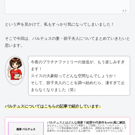
という声を見かけて、私もすっかり気になってしまいました！
そこで今回は、バルテュスの妻・節子夫人についてまとめていきたいと
思います。
今夜のプラチナファミリーの放送が、もう楽しみすぎ
ます！
スイスの大豪邸ってどんな空間なんでしょうか！
そして、節子夫人のことを調べ始めたら、凄すぎて止
まらなくなりました（笑）
バルテュスについてはこちらの記事で紹介しています♪
バルテュスとはどんな画家？経歴や代表作をwiki風に解説
みなさんこんにちは！かつて画家として活躍していた「バルテュス」。ピ
カソに「二十世紀最後の巨匠」と絶賛され、20世紀を代表する画家として
世界中にその名を知られている人物です。 「少女をモチーフにした印象
的な絵」 「約21億円で落札された作品」...