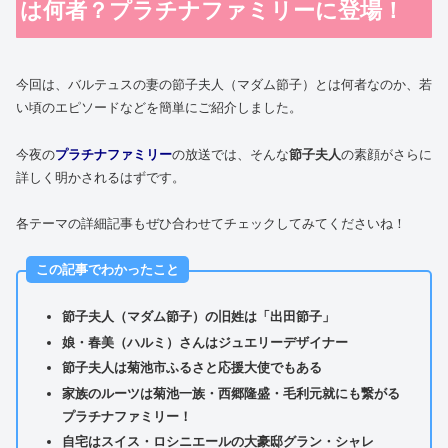
は何者？プラチナファミリーに登場！
今回は、バルテュスの妻の節子夫人（マダム節子）とは何者なのか、若
い頃のエピソードなどを簡単にご紹介しました。
今夜の
プラチナファミリー
の放送では、そんな
節子夫人
の素顔がさらに
詳しく明かされるはずです。
各テーマの詳細記事もぜひ合わせてチェックしてみてくださいね！
この記事でわかったこと
節子夫人（マダム節子）の旧姓は「出田節子」
娘・春美（ハルミ）さんはジュエリーデザイナー
節子夫人は菊池市ふるさと応援大使でもある
家族のルーツは菊池一族・西郷隆盛・毛利元就にも繋がる
プラチナファミリー！
自宅はスイス・ロシニエールの大豪邸グラン・シャレ