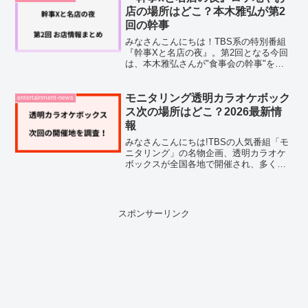
ティ番組『テラス...
店の場所はどこ？本木雅弘が第2
回の幹事
みなさんこんにちは！TBS系の特別番組
『幹事Xと名店の夜』。第2回となる今回
は、本木雅弘さんが"食事会の幹事"を務
めます。本木雅弘さんが幹事となって、
銀座のある名店に豪華な顔ぶれを招いた
というのですが……正直、どんなお店な
モニタリング透明カラオケボック
entertainment-news
んだろう？って気に...
ス次の場所はどこ？2026最新情
報
みなさんこんにちは!TBSの人気番組「モ
ニタリング」の名物企画、透明カラオケ
ボックスが全国各地で開催され、多くの
注目を集めていますよね。私も透明カラ
オケボックスの次の場所が気になって調
べてみました。この記事では、2026年最
新の開催情報をま...
スポンサーリンク