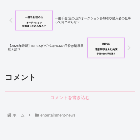
一攫千金!宝の山のオークション参加者や購入者の仕事
って何？やらせ？
【2026年最新】INPEX(ｲﾝﾍﾟｯｸｽ)のCMの子役は清原果
耶と誰？
コメント
コメントを書き込む
ホーム
entertainment-news