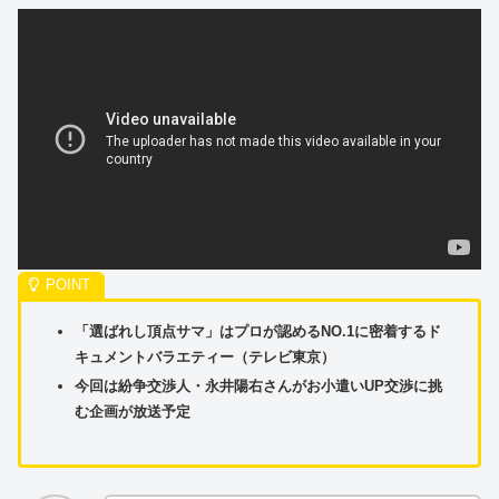
「選ばれし頂点サマ」はプロが認めるNO.1に密着するド
キュメントバラエティー（テレビ東京）
今回は紛争交渉人・永井陽右さんがお小遣いUP交渉に挑
む企画が放送予定