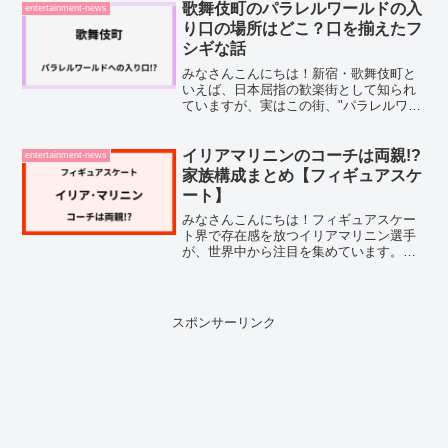
嶋晏和さんが、フジテレビ系「TEPPEN
歌舞伎町のパラレルワールドの入
entertainment-news
ピアノ2026春」へ...
り口の場所はどこ？口を揃えたフ
シギな話
みなさんこんにちは！新宿・歌舞伎町と
いえば、日本屈指の歓楽街として知られ
ていますが、実はこの街、"パラレルワー
ルド"と結びつけて語られることがあるの
をご存じでしょうか。今夜放送の『口を
揃えたフシギな話』で歌舞伎町が取り上
イリアマリニンのコーチは両親!?
entertainment-news
げられると聞いて、気...
家族構成まとめ【フィギュアスケ
ート】
みなさんこんにちは！フィギュアスケー
ト界で存在感を放つイリアマリニン選手
が、世界中から注目を集めています。史
上初の4回転アクセル成功者として、ミラ
ノオリンピックでも大きな期待が寄せら
れていますよね。そんなイリアマリニン
選手のコーチとして支え...
スポンサーリンク