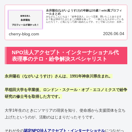
永井陽右(ながいようすけ)の年齢は35歳！wiki風プロフィ
ールまとめ
みなさんこんにちは！「紛争交渉人」という言葉、聞いたことあります
か？私はSNSでたまたまこの職業を知って、「一体どんな人がやっている
んだろう？」と気になって調べ始めたんです。そこで知ったのが、永井陽
右（ながいようすけ）さんでした。調べれば調...
2026.06.04
cherry-blog.com
NPO法人アクセプト・インターナショナル代
表理事のテロ・紛争解決スペシャリスト
永井陽右（ながいようすけ）さんは、1991年神奈川県生まれ。
早稲田大学を卒業後、ロンドン・スクール・オブ・エコノミクスで紛争
研究の修士号を取得した方です。
大学1年生のときにソマリアの現状を知り、使命感から支援団体を立ち
上げたというのが、活動のはじまりだったそうです。
それが今の
認定NPO法人アクセプト・インターナショナル
につながっ