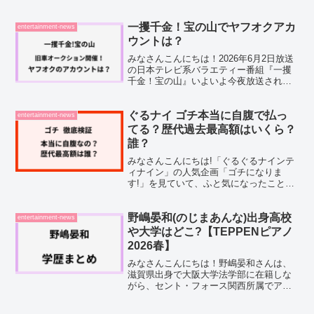
っとざわつきました。その方が岩村彬
（いわむらさかり）さん、79歳。立派な
白い髭をたくわえたその風貌は、まるで
一攫千金！宝の山でヤフオクアカ
entertainment-news
仙人のようだと話題...
ウントは？
みなさんこんにちは！2026年6月2日放送
の日本テレビ系バラエティー番組『一攫
千金！宝の山』いよいよ今夜放送されま
す。旧車をレストアしてオークションに
出品する人気企画が今回も登場。ヒロミ
さんや加藤浩次さん、そして加藤浩次商
ぐるナイ ゴチ本当に自腹で払っ
entertainment-news
事の新入社員として...
てる？歴代過去最高額はいくら？
誰？
みなさんこんにちは!「ぐるぐるナインテ
ィナイン」の人気企画「ゴチになりま
す!」を見ていて、ふと気になったことは
ありませんか?あの高額な食事代、本当に
芸能人たちが自分のお財布から払ってる
の?私もずっと疑問に思っていたんですよ
野嶋晏和(のじまあんな)出身高校
entertainment-news
ね。だって、10万...
や大学はどこ?【TEPPENピアノ
2026春】
みなさんこんにちは！野嶋晏和さんは、
滋賀県出身で大阪大学法学部に在籍しな
がら、セント・フォース関西所属でアナ
ウンサーを目指すという、なんとも多彩
な経歴の持ち主なんですよね。そんな野