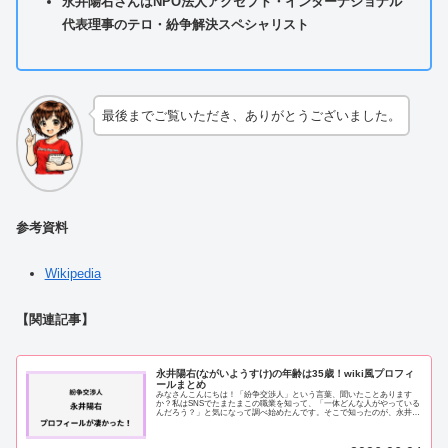
永井陽右さんはNPO法人アクセプト・インターナショナル
代表理事のテロ・紛争解決スペシャリスト
最後までご覧いただき、ありがとうございました。
参考資料
Wikipedia
【関連記事】
永井陽右(ながいようすけ)の年齢は35歳！wiki風プロフィ
ールまとめ
みなさんこんにちは！「紛争交渉人」という言葉、聞いたことあります
か？私はSNSでたまたまこの職業を知って、「一体どんな人がやっている
んだろう？」と気になって調べ始めたんです。そこで知ったのが、永井陽
右（ながいようすけ）さんでした。調べれば調...