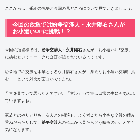
ここからは、番組の概要と今回の見どころについて見ていきましょう。
今回の放送では紛争交渉人・永井陽右さんが
お小遣いUPに挑戦！？
今回の頂点様では、
紛争交渉人
・
永井陽右
さんが「お小遣いUP交渉」
に挑むというユニークな企画が組まれているようです。
紛争地での交渉を本業とする永井陽右さんが、身近なお小遣い交渉に挑
む……という対比が面白いですよね。
予告を見ていて思ったんですが、「交渉」って実は日常の中にもあふれ
ていますよね。
家族とのやりとりも、友人との相談も、よく考えたら小さな交渉の積み
重ねだったりして、
紛争交渉人
の視点から見たらどう映るのか、とても
気になります。