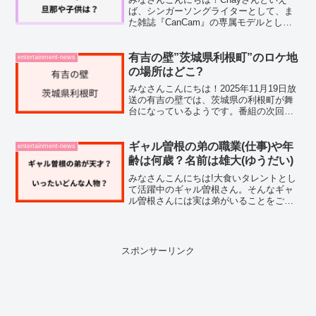
ば、シンガーソングライターとして、ま
た雑誌『CanCam』の専属モデルとして
も活躍してきた、マルチな才能の持ち主
ですよね。月9ドラマの主題歌「あなたに
恋をしてみました」のヒットや、リアリ
有吉の壁”茨城県利根町”のロケ地
entertainment-news
ティ番組『テラス...
の場所はどこ?
みなさんこんにちは！2025年11月19日放
送の有吉の壁では、茨城県の利根町が舞
台になっているようです。番組の次回予
告を見ていて、思わず「どこでロケして
いるんだろう？」と気になった方も多い
のではないでしょうか。私自身も予告映
ギャル曽根の弟の職業(仕事)や年
entertainment-news
像を確認した際に...
齢は何歳？名前は雄大(ゆうだい)
みなさんこんにちは!大食いタレントとし
て活躍中のギャル曽根さん。そんなギャ
ル曽根さんには実は弟がいることをご存
じでしょうか。最近では有吉ゼミの家族
旅企画にも登場し、その大食いぶりがテ
レビで放送されるようです。ギャル曽根
さんの弟について調べて...
スポンサーリンク