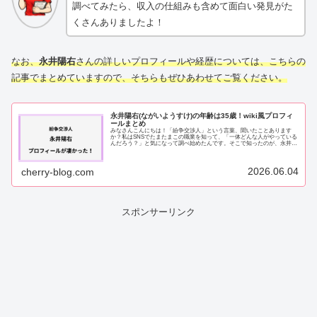
調べてみたら、収入の仕組みも含めて面白い発見がた
くさんありましたよ！
なお、
永井陽右
さんの詳しいプロフィールや経歴については、こちらの
記事でまとめていますので、そちらもぜひあわせてご覧ください。
永井陽右(ながいようすけ)の年齢は35歳！wiki風プロフィ
ールまとめ
みなさんこんにちは！「紛争交渉人」という言葉、聞いたことあります
か？私はSNSでたまたまこの職業を知って、「一体どんな人がやっている
んだろう？」と気になって調べ始めたんです。そこで知ったのが、永井陽
右（ながいようすけ）さんでした。調べれば調...
2026.06.04
cherry-blog.com
スポンサーリンク