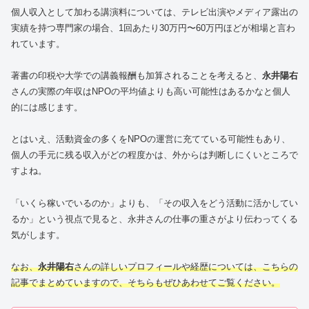
個人収入として加わる講演料については、テレビ出演やメディア露出の
実績を持つ専門家の場合、1回あたり30万円〜60万円ほどが相場と言わ
れています。
著書の印税や大学での講義報酬も加算されることを考えると、
永井陽右
さんの実際の年収はNPOの平均値よりも高い可能性はあるかなと個人
的には感じます。
とはいえ、活動資金の多くをNPOの運営に充てている可能性もあり、
個人の手元に残る収入がどの程度かは、外からは判断しにくいところで
すよね。
「いくら稼いでいるのか」よりも、「その収入をどう活動に活かしてい
るか」という視点で見ると、永井さんの仕事の重さがより伝わってくる
気がします。
なお、
永井陽右
さんの詳しいプロフィールや経歴については、こちらの
記事でまとめていますので、そちらもぜひあわせてご覧ください。