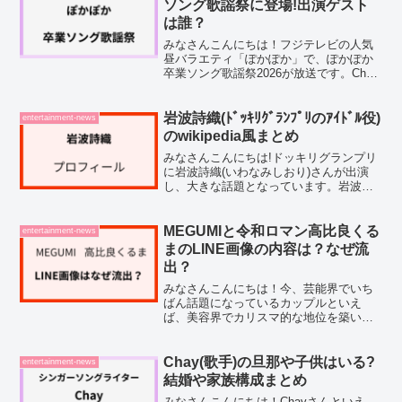
ソング歌謡祭に登場!出演ゲスト
は誰？
みなさんこんにちは！フジテレビの人気
昼バラエティ「ぽかぽか」で、ぽかぽか
卒業ソング歌謡祭2026が放送です。Chay
や田中雅功（Sakurashimeji）など、豪華
な顔ぶれの出演者が続々と集まることが
分かってきました。「いったい誰が出る
岩波詩織(ﾄﾞｯｷﾘｸﾞﾗﾝﾌﾟﾘのｱｲﾄﾞﾙ役)
entertainment-news
の...
のwikipedia風まとめ
みなさんこんにちは!ドッキリグランプリ
に岩波詩織(いわなみしおり)さんが出演
し、大きな話題となっています。岩波詩
織さんは、ドッキリグランプリで元ヒー
ロー俳優にドッキリを仕掛けるアイドル
役を演じています。番組を見ていて、い
MEGUMIと令和ロマン高比良くる
entertainment-news
ったいどんな人なのか...
まのLINE画像の内容は？なぜ流
出？
みなさんこんにちは！今、芸能界でいち
ばん話題になっているカップルといえ
ば、美容界でカリスマ的な地位を築いて
いるMEGUMIさんと、お笑いコンビ令和
ロマンのボケ担当・髙比良くるまさんの
お2人ではないでしょうか。正直、最初に
Chay(歌手)の旦那や子供はいる?
entertainment-news
このニュースを見たと...
結婚や家族構成まとめ
みなさんこんにちは！Chayさんといえ