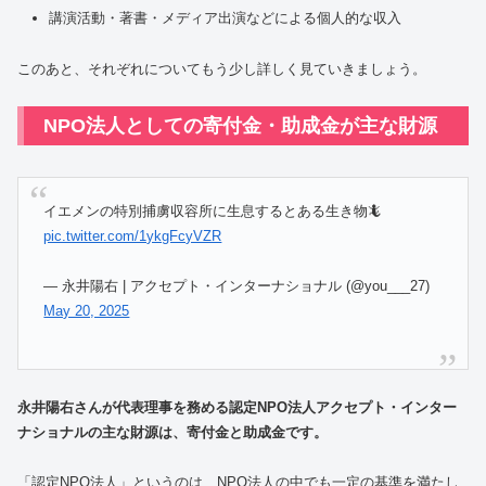
講演活動・著書・メディア出演などによる個人的な収入
このあと、それぞれについてもう少し詳しく見ていきましょう。
NPO法人としての寄付金・助成金が主な財源
イエメンの特別捕虜収容所に生息するとある生き物🦎
pic.twitter.com/1ykgFcyVZR
— 永井陽右 | アクセプト・インターナショナル (@you___27)
May 20, 2025
永井陽右さんが代表理事を務める認定NPO法人アクセプト・インター
ナショナルの主な財源は、寄付金と助成金です。
「認定NPO法人」というのは、NPO法人の中でも一定の基準を満たし