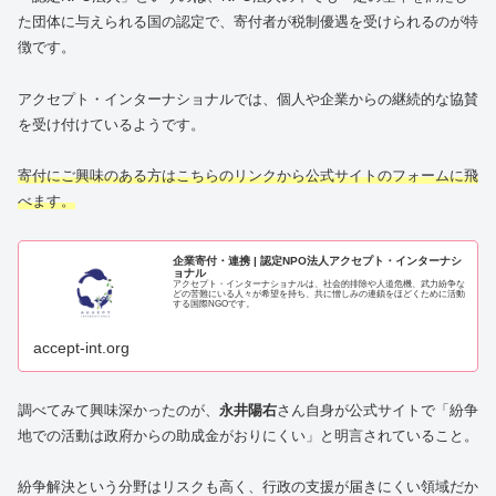
た団体に与えられる国の認定で、寄付者が税制優遇を受けられるのが特
徴です。
アクセプト・インターナショナルでは、個人や企業からの継続的な協賛
を受け付けているようです。
寄付にご興味のある方はこちらのリンクから公式サイトのフォームに飛
べます。
企業寄付・連携 | 認定NPO法人アクセプト・インターナシ
ョナル
アクセプト・インターナショナルは、社会的排除や人道危機、武力紛争な
どの苦難にいる人々が希望を持ち、共に憎しみの連鎖をほどくために活動
する国際NGOです。
accept-int.org
調べてみて興味深かったのが、
永井陽右
さん自身が公式サイトで「紛争
地での活動は政府からの助成金がおりにくい」と明言されていること。
紛争解決という分野はリスクも高く、行政の支援が届きにくい領域だか