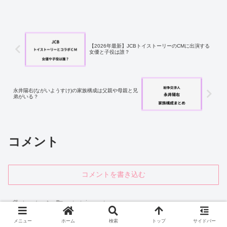
【2026年最新】JCBトイストーリーのCMに出演する
女優と子役は誰？
永井陽右(ながいようすけ)の家族構成は父親や母親と兄
弟がいる？
コメント
コメントを書き込む
ホーム
entertainment-news
メニュー
ホーム
検索
トップ
サイドバー