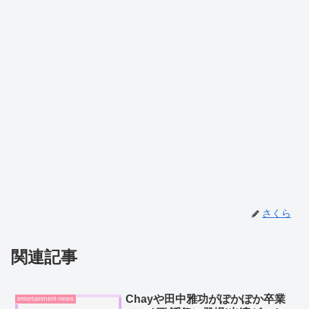
さくら
関連記事
Chayや田中雅功がぽかぽか卒業
entertainment-news