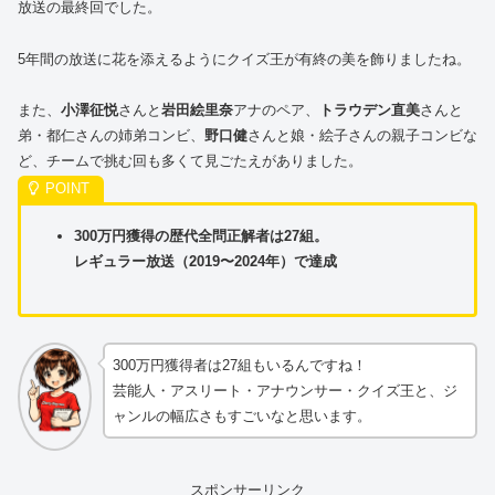
放送の最終回でした。
5年間の放送に花を添えるようにクイズ王が有終の美を飾りましたね。
また、
小澤征悦
さんと
岩田絵里奈
アナのペア、
トラウデン直美
さんと
弟・都仁さんの姉弟コンビ、
野口健
さんと娘・絵子さんの親子コンビな
ど、チームで挑む回も多くて見ごたえがありました。
300万円獲得の歴代全問正解者は27組。
レギュラー放送（2019〜2024年）で達成
300万円獲得者は27組もいるんですね！
芸能人・アスリート・アナウンサー・クイズ王と、ジ
ャンルの幅広さもすごいなと思います。
スポンサーリンク