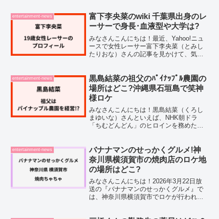
た。主演を務めるのは女優の河合優実(か
わいゆみ)さん、脚本はクドカンの愛称で
おなじみの宮藤官九郎さんという豪華な
富下李央菜のwiki 千葉県出身のレ
entertainment-news
顔ぶれ。放送開始...
ーサーで身長･血液型や大学は?
みなさんこんにちは！最近、Yahoo!ニュ
ースで女性レーサー富下李央菜（とみし
たりおな）さんの記事を見かけて、気に
なった方も多いのではないでしょうか。
エクステをつけた姿がアイドル級だと話
題になっていますよね。レーサーとして
黒島結菜の祖父のﾊﾟｲﾅｯﾌﾟﾙ農園の
entertainment-news
の実力もさることな...
場所はどこ?沖縄県石垣島で笑神
様ロケ
みなさんこんにちは！黒島結菜（くろし
まゆいな）さんといえば、NHK朝ドラ
「ちむどんどん」のヒロインを務めた沖
縄出身の女優です。そんな黒島結菜さん
の祖父が、沖縄県石垣島でパイナップル
農園を経営していることをご存じでしょ
バナナマンのせっかくグルメ!神
entertainment-news
うか？日本テレビ系の人気...
奈川県横須賀市の焼肉店のロケ地
の場所はどこ?
みなさんこんにちは！2026年3月22日放
送の『バナナマンのせっかくグルメ』で
は、神奈川県横須賀市でロケが行われま
した。横須賀市といえば、海軍の街とし
て長く親しまれてきたエリア。異国情緒