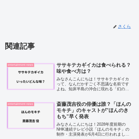
さくら
関連記事
ササキテカギイカは食べられる？
entertainment-news
味や食べ方は？
みなさんこんにちは！ササキテカギイカ
って、なんだかすごく不思議な名前です
よね。知床半島の沖合に現れる「幻の巨
大イカ」として、最近話題になっている
この生き物。そこで今回は、ササキテカ
ギイカが食べられるのかどうか、実際の
斎藤茂吉役の俳優は誰？「ほんの
entertainment-news
味や食べ方について掘り下...
モキチ」のキャストが”ほんのき
もち”早く発表
みなさんこんにちは！2028年度前期の
NHK連続テレビ小説「ほんのモキチ」の
制作・主演発表が6月4日に行われまし