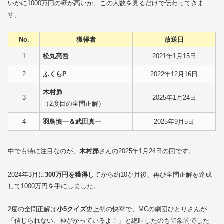
いかに1000万円の壁が高いか、この人数を見るだけで伝わってきま
す。
No.
獲得者
放送日
1
松丸亮吾
2021年1月15日
2
ふくらP
2022年12月16日
木村昴
3
2025年1月24日
（2度目の全問正解）
4
羽鳥慎一＆武田真一
2025年9月5日
中でも特に注目なのが、
木村昴
さんの2025年1月24日の回です。
2024年3月に
300万円を獲得
してから約10か月後、再び全問正解を達成
して1000万円を手にしました。
2度の全問正解は
小5クイズ
史上初の快挙で、MCの劇団ひとりさんが
「信じられない、神がかっているよ！」と絶叫したのも印象的でした