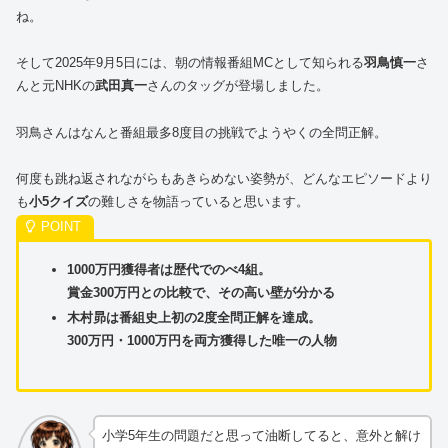
ね。
そして2025年9月5日には、朝の情報番組MCとして知られる
羽鳥慎一
さ
んと元NHKの
武田真一
さんのタッグが登場しました。
羽鳥さんはなんと番組最多8度目の挑戦でようやくの全問正解。
何度も跳ね返されながらもあきらめない姿勢が、どんなエピソードより
も
小5クイズ
の難しさを物語っていると思います。
1000万円獲得者は歴代でのべ4組。
賞金300万円との比較で、その高い壁が分かる
木村昴は番組史上初の2度全問正解を達成。
300万円・1000万円を両方獲得した唯一の人物
小学5年生の問題だと思って油断してると、意外と解け