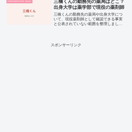
あふれる街並みが魅力で、名物の「よこ
三橋くんの勤務先の薬局はどこ？
entertainment-news
すか海軍カレー」は...
出身大学は薬学部で現役の薬剤師
三橋くんの勤務先の薬局や出身大学につ
いて、現役薬剤師として確認できる事実
と公表されていない範囲を整理しまし
た。
スポンサーリンク