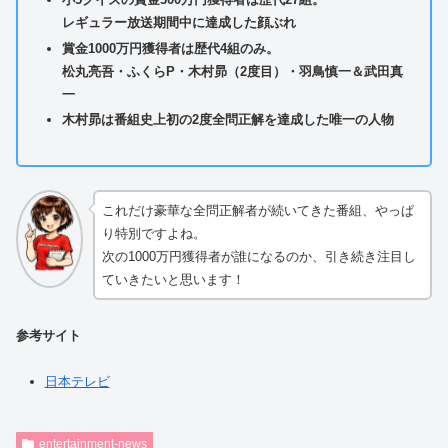
レギュラー放送期間中に達成した顔ぶれ
賞金1000万円獲得者は歴代4組のみ。
松丸亮吾・ふくらP・木村昴（2度目）・羽鳥慎一＆武田真
一
木村昴は番組史上初の2度全問正解を達成した唯一の人物
これだけ豪華な全問正解者が続いてきた番組、やっぱ
り特別ですよね。
次の1000万円獲得者が誰になるのか、引き続き注目し
ていきたいと思います！
参考サイト
日本テレビ
entertainment-news