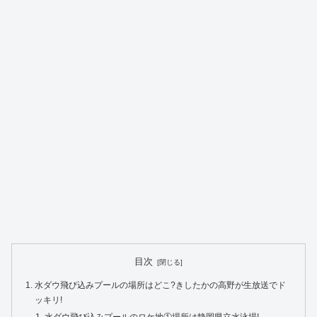
目次
水ダウ飛び込みプールの場所はどこ?きしたかの高野が生放送でド
ッキリ!
水ダウ飛び込みプールのロケ地①場所は静岡県立水泳場!