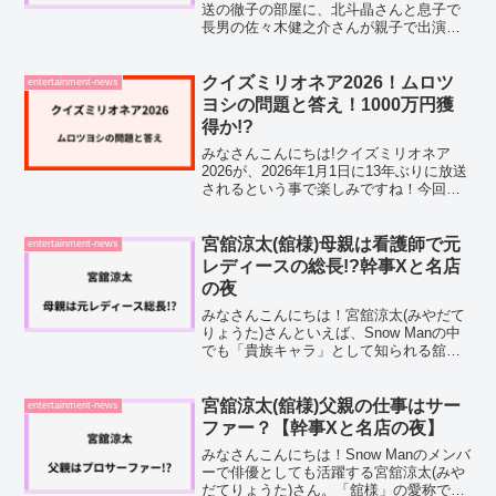
送の徹子の部屋に、北斗晶さんと息子で
長男の佐々木健之介さんが親子で出演で
す。プロレス界のレジェンドカップルの
長男として幼い頃からテレビで親しまれ
てきた佐々木健之介さんが、お母さんの
クイズミリオネア2026！ムロツ
entertainment-news
北斗晶さんと2人で...
ヨシの問題と答え！1000万円獲
得か!?
みなさんこんにちは!クイズミリオネア
2026が、2026年1月1日に13年ぶりに放送
されるという事で楽しみですね！今回の
司会は嵐の二宮和也さんが務め、俳優の
ムロツヨシさんが回答者として出演する
ことが発表されました。ムロツヨシさん
宮舘涼太(舘様)母親は看護師で元
entertainment-news
は二宮和也さ...
レディースの総長!?幹事Xと名店
の夜
みなさんこんにちは！宮舘涼太(みやだて
りょうた)さんといえば、Snow Manの中
でも「貴族キャラ」として知られる舘
様。2026年春には連続ドラマ初主演を果
たし、俳優としても注目度がぐんぐん上
がっています。そんな上品な佇まいの宮
宮舘涼太(舘様)父親の仕事はサー
entertainment-news
舘涼太さんで...
ファー？【幹事Xと名店の夜】
みなさんこんにちは！Snow Manのメンバ
ーで俳優としても活躍する宮舘涼太(みや
だてりょうた)さん。「舘様」の愛称でフ