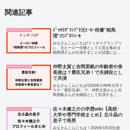
関連記事
ﾄﾞｯｷﾘｸﾞﾗﾝﾌﾟﾘ元ﾋｰﾛｰ俳優”相馬
entertainment-news
理”のﾌﾟﾛﾌｨｰﾙ
みなさんこんにちは!ドッキリグランプリ
に、元ヒーロー俳優として人気を集める
相馬理さんが出演することが話題になっ
ています。そんな相馬理(そうまさとる)さ
んについて気になった方も多いのではな
いでしょうか?そこで今回は、相馬理さん
仲野太賀と吉岡里帆の年齢差や身
entertainment-news
について詳しく調...
長差は？豊臣兄弟！で夫婦役とし
て共演
みなさんこんにちは!2026年のNHK大河ド
ラマ「豊臣兄弟!」で、仲野太賀さんと吉
岡里帆さんが夫婦役として共演すること
が話題になっていますね。そこで今回
は、豊臣兄弟!で再共演するお二人のプロ
フィールや、気になる年齢差・身長差に
佐々木健之介の学歴wiki【高校･
entertainment-news
ついて詳しくま...
大学や専門学校まとめ】北斗晶の
息子で長男
みなさんこんにちは！2026年3月20日放