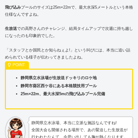
飛び込み
プールのサイズは25m×22mで、最大水深5メートルという本格
仕様なんですよね。
生放送
での高野さんのチャレンジ、結局タイムアップで次週に持ち越し
になったのも印象的でした。
「スタッフとか国民とか知らねぇよ!」という叫びには、本当に追い詰
められている様子が伝わってきましたよね。
静岡県立水泳場が生放送ドッキリのロケ地
静岡市葵区西ケ谷にある本格競技用プール
25m×22m、最大水深5mの飛び込みプール完備
静岡県立水泳場、本当に立派な施設なんですね!
全国大会も開催される場所で、あの緊迫した生放送が
行われたなんて、今思い出しても胸が熱くなります。