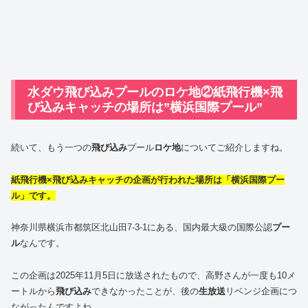
水ダウ飛び込みプールのロケ地②紙飛行機×飛
び込みキャッチの場所は”横浜国際プール”
続いて、もう一つの
飛び込み
プール
ロケ地
についてご紹介しますね。
紙飛行機×飛び込みキャッチの企画が行われた場所は「横浜国際プー
ル」です。
神奈川県横浜市都筑区北山田7-3-1にある、国内最大級の国際公認
プー
ル
なんです。
この企画は2025年11月5日に放送されたもので、高野さんが一度も10メ
ートルから
飛び込み
できなかったことが、後の
生放送
リベンジ企画につ
ながったんですよね。