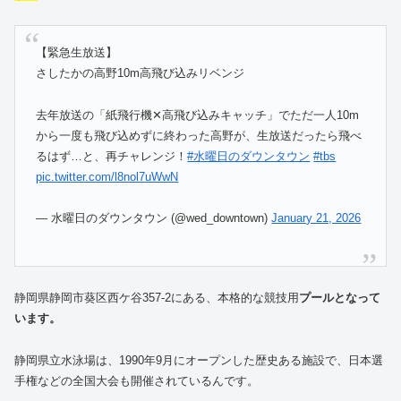
【緊急生放送】
さしたかの高野10m高飛び込みリベンジ
去年放送の「紙飛行機✕高飛び込みキャッチ」でただ一人10m
から一度も飛び込めずに終わった高野が、生放送だったら飛べ
るはず…と、再チャレンジ！
#水曜日のダウンタウン
#tbs
pic.twitter.com/l8nol7uWwN
— 水曜日のダウンタウン (@wed_downtown)
January 21, 2026
静岡県静岡市葵区西ケ谷357-2にある、本格的な競技用
プールとなって
います。
静岡県立水泳場は、1990年9月にオープンした歴史ある施設で、日本選
手権などの全国大会も開催されているんです。