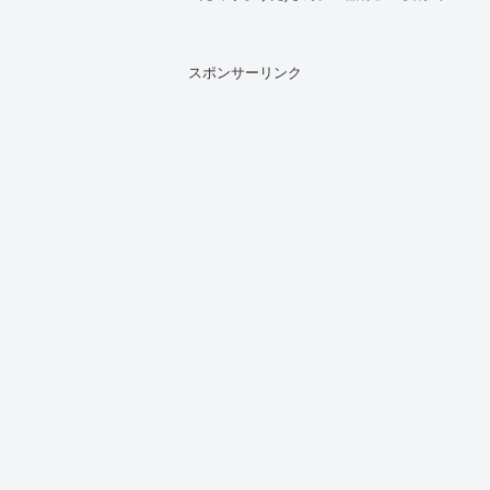
ァンに親しまれ、エレガントな雰囲気が
魅力の宮舘涼太さんですが、そのルーツ
を知るとちょっとびっくりするんですよ
ね。そんな舘...
スポンサーリンク