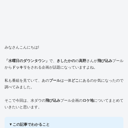
みなさんこんにちは!
「水曜日のダウンタウン」
で、
きしたかの
の
高野
さんが
飛び込み
プール
から
ドッキリ
をされる企画が話題になっていますよね。
私も番組を見ていて、あの
プール
は一体
どこ
にあるのか気になったので
調べてみました。
そこで今回は、水ダウの
飛び込み
プール企画の
ロケ地
についてまとめて
いきたいと思います。
▼
この記事でわかること