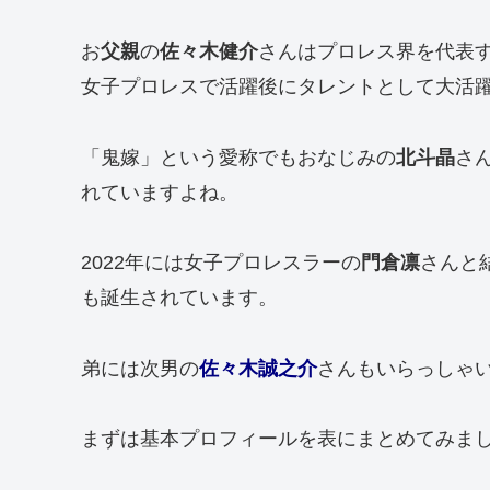
お
父親
の
佐々木健介
さんはプロレス界を代表
女子プロレスで活躍後にタレントとして大活
「鬼嫁」という愛称でもおなじみの
北斗晶
さ
れていますよね。
2022年には女子プロレスラーの
門倉凛
さんと
も誕生されています。
弟には次男の
佐々木誠之介
さんもいらっしゃ
まずは基本プロフィールを表にまとめてみま