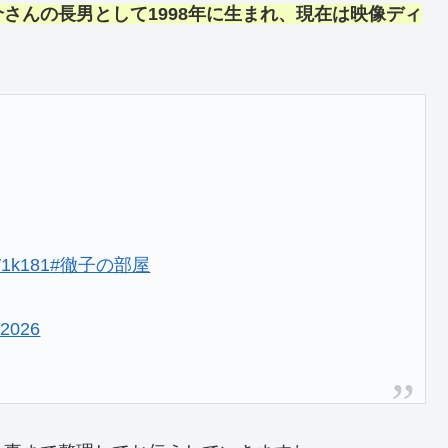
介
さんの
長男
として1998年に生まれ、現在は映像ディ
jW1k181
#徹子の部屋
 2026