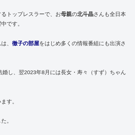
するトップレスラーで、お
母親
の
北斗晶
さんも全日本
躍中です。
んは、
徹子の部屋
をはじめ多くの情報番組にも出演さ
結婚し、翌2023年8月には長女・寿々（すず）ちゃん
います。
した。