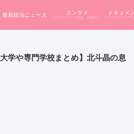
エンタメ
ドキュメ
最新政治ニュース
このカテゴリーでは、芸能やエンタメに関するニュースをまとめています。 テレビや配信サービス、SNSなど多様な情報源から話題をピックアップ。 ニュース記事だけでは分からない背景や疑問点を深掘りし、分かりやすく解説しています。
校･大学や専門学校まとめ】北斗晶の息