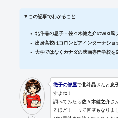
▼
この記事でわかること
北斗晶の息子・佐々木健之介のwiki
出身高校はコロンビアインターナショ
大学ではなくカナダの映画専門学校を
徹子の部屋
で
北斗晶
さんと
息
すよね！
調べてみたら
佐々木健之介
さ
るほど！」って何度もなりま
さくら