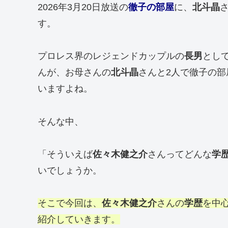
2026年3月20日放送の
徹子の部屋
に、
北斗晶
す。
プロレス界のレジェンドカップルの
長男
とし
んが、お母さんの
北斗晶
さんと2人で徹子の
いますよね。
そんな中、
「そういえば
佐々木健之介
さんってどんな
学
いでしょうか。
そこで今回は、
佐々木健之介
さんの
学歴
を中
紹介していきます。