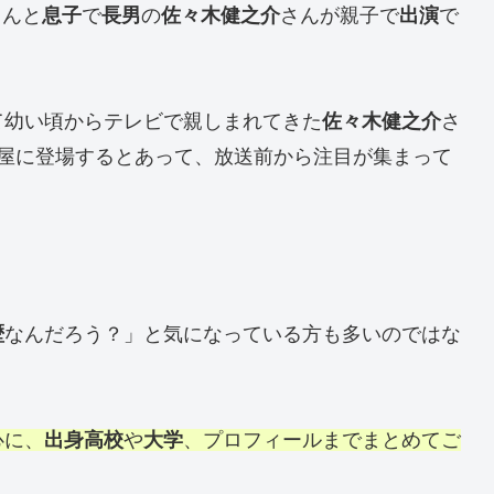
さんと
息子
で
長男
の
佐々木健之介
さんが親子で
出演
で
て幼い頃からテレビで親しまれてきた
佐々木健之介
さ
部屋に登場するとあって、放送前から注目が集まって
歴
なんだろう？」と気になっている方も多いのではな
心に、
出身高校
や
大学
、プロフィールまでまとめてご