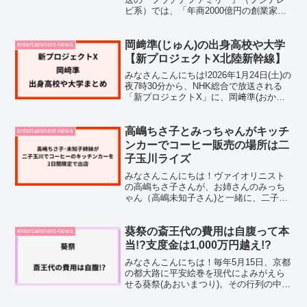
ビ系）では、「年商2000億円の創業家」
のご自宅が紹介される予定です。番組の
予告では、「年商2000億円以上の大企業
創業家のご自宅に！」という印象的なワ
岡﨑準(じゅん)の出身高校や大学
entertainment-news
ードが登...
【新プロジェクトX北陸新幹線】
みなさんこんにちは!2026年1月24日(土)の
夜7時30分から、NHK総合で放送される
「新プロジェクトX」に、岡﨑準(おかざ
きじゅん)さんが登場です。今回の新プロ
ジェクトXでは、北陸新幹線の飯山トンネ
ル建設という大プロジェクトに挑んだ技
高嶋ちさ子とみっちゃんがキッチ
entertainment-news
術...
ンカーでコーヒー販売の場所は二
子玉川ライズ
みなさんこんにちは！ヴァイオリニスト
の高嶋ちさ子さんが、お姉さんのみっち
ゃん（高嶋未知子さん)と一緒に、二子玉
川でキッチンカーを出店するそうです
ね。調べてみたところ、高嶋ちさ子さん
とみっちゃん姉妹のキッチンカーは二子
葵祭の斎王代の費用は自腹って本
entertainment-news
玉川ライズの「リボンスト...
当!?支度金は1,000万円越え!?
みなさんこんにちは！毎年5月15日、京都
の都大路に平安絵巻を現代によみがえら
せる葵祭(あおいまつり)。その行列の中心
を進む斎王代(さいおうだい)の姿は、見る
人を一瞬で別の時代へ連れていくよう