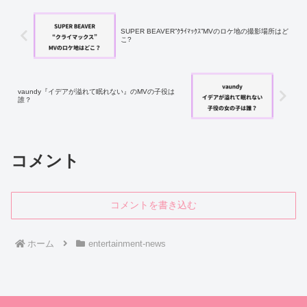
SUPER BEAVER”ｸﾗｲﾏｯｸｽ”MVのロケ地の撮影場所はど
こ?
vaundy『イデアが溢れて眠れない』のMVの子役は
誰？
コメント
コメントを書き込む
ホーム
entertainment-news