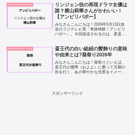
な、不思議な引力があると思います。そ
リンジェン役の再現ドラマ女優は
entertainment-news
んな中、こんな...
誰？横山莉華さんがかわいい！
【アンビリバボー】
みなさんこんにちは！2026年5月13日放
送のフジテレビ系「奇跡体験！アンビリ
バボー」。今回放送されるのは、柔道の
国際大会を舞台にした実話ベースの禁断
のラブストーリー。台湾の柔道選手・リ
ンジェンを演じる女優さんが「いったい
斎王代の白い組紐の髪飾りの意味
entertainment-news
誰なんだろう？」と...
や由来とは?葵祭り2026年
みなさんこんにちは！葵祭りといえば、
斎王代が腰輿（およよ）に乗って京都の
街を行く、あの華やかな光景をイメージ
する方が多いのではないでしょうか。十
二単に白い化粧、そして額の両側からそ
っと垂れ下がる白い組紐の髪飾り。とて
も印象に残る髪飾りでどん...
スポンサーリンク