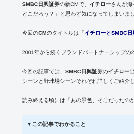
SMBC日興証券
の新CMで、
イチロー
さんが海
どこだろう？」と思わず気になってしまいま
今回の
CM
のタイトルは「
イチローとSMBC日
2001年から続くブランドパートナーシップの
今回の記事では、
SMBC日興証券
の
イチロー
シーンと野球場シーンそれぞれ詳しくご紹介
読み終える頃には「あの景色、そこだったの
▼
この記事でわかること