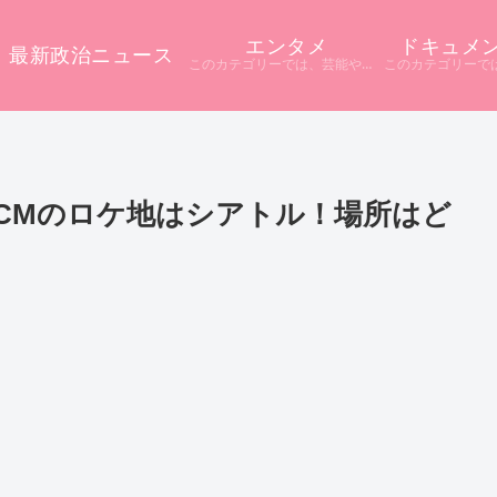
エンタメ
ドキュメ
最新政治ニュース
このカテゴリーでは、芸能やエンタメに関するニュースをまとめています。 テレビや配信サービス、SNSなど多様な情報源から話題をピックアップ。 ニュース記事だけでは分からない背景や疑問点を深掘りし、分かりやすく解説しています。
演CMのロケ地はシアトル！場所はど