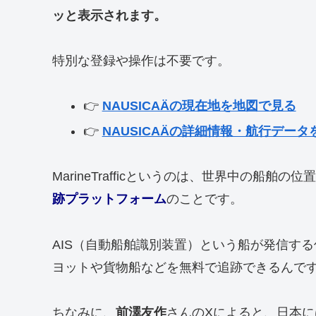
ッと表示されます。
特別な登録や操作は不要です。
👉
NAUSICAÄの現在地を地図で見る
👉
NAUSICAÄの詳細情報・航行データ
MarineTrafficというのは、世界中の船
跡プラットフォーム
のことです。
AIS（自動船舶識別装置）という船が発信す
ヨットや貨物船などを無料で追跡できるんで
ちなみに、
前澤友作
さんのXによると、日本に