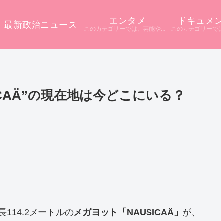
エンタメ
ドキュメ
最新政治ニュース
このカテゴリーでは、芸能やエンタメに関するニュースをまとめています。 テレビや配信サービス、SNSなど多様な情報源から話題をピックアップ。 ニュース記事だけでは分からない背景や疑問点を深掘りし、分かりやすく解説しています。
ICAÄ”の現在地は今どこにいる？
114.2メートルの
メガヨット「NAUSICAÄ」
が、