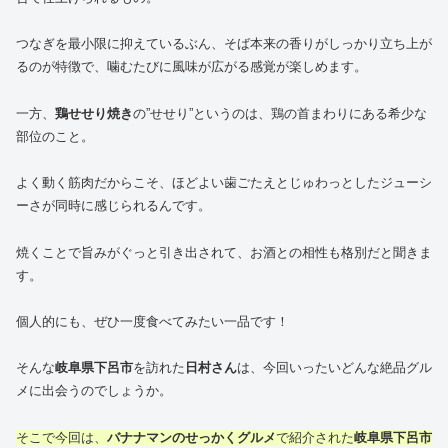
つなぎを最小限に抑えているぶん、そば本来の香りがしっかり立ち上が
るのが特徴で、噛むたびに風味が広がる感覚が楽しめます。
一方、
鶏せせり焼き
の”せせり”というのは、鶏の首まわりにある希少な
部位のこと。
よく動く筋肉だからこそ、ほどよい歯ごたえとじゅわっとしたジューシ
ーさが同時に感じられるんです。
焼くことで旨みがぐっと引き出されて、お酒との相性も格別だと聞きま
す。
個人的にも、ぜひ一度食べてみたい一品です！
そんな
岐阜県下呂市
を訪れた
日村さん
は、今回いったいどんな絶品グル
メに出会うのでしょうか。
そこで今回は、
バナナマンのせっかくグルメ
で紹介された
岐阜県下呂市