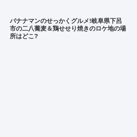
バナナマンのせっかくグルメ!岐阜県下呂
市の二八蕎麦＆鶏せせり焼きのロケ地の場
所はどこ?