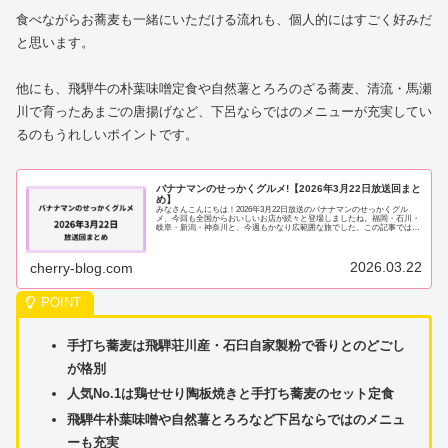
食べながらお蕎麦も一緒にいただける流れも、個人的にはすごく好みだ
と思います。
他にも、飛騨牛の朴葉味噌定食や自然薯とろろのざる蕎麦、清流・馬瀬
川で育ったあまごの唐揚げなど、下呂ならではのメニューが充実してい
るのもうれしいポイントです。
バナナマンのせっかくグルメ!【2026年3月22日放送回まと
め】
みなさんこんにちは！2026年3月22日放送のバナナマンのせっかくグル
メ、今回も全国からおいしいお店が続々と登場しましたね。福岡・石川・
岐阜・新潟・神奈川と、今週もかなり広範囲な旅でした。この記事では、
放送されたお店をまとめてご紹介します。...
2026.03.22
cherry-blog.com
手打ち蕎麦は飛騨荘川産・石臼自家製粉で香りとのどごし
が格別
人気No.1は鶏せせり陶板焼きと手打ち蕎麦のセット定食
飛騨牛朴葉味噌や自然薯とろろなど下呂ならではのメニュ
ーも充実