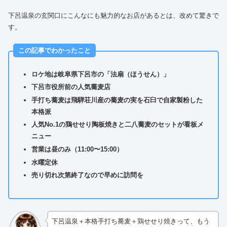
下呂温泉の玄関口にこんなにも魅力的なお店があるとは、改めて驚きで
す。
この記事でわかったこと
ロケ地は岐阜県下呂市の「法扇（ほうせん）」
下呂市役所前の人気蕎麦店
手打ち蕎麦は飛騨荘川産の蕎麦の実を石臼で自家製粉した
本格派
人気No.1の鶏せせり陶板焼きと二八蕎麦のセットが看板メ
ニュー
営業は昼のみ（11:00〜15:00）
水曜定休
売り切れ次第終了なので早めに訪問を
下呂温泉＋本格手打ち蕎麦＋鶏せせり焼きって、もう