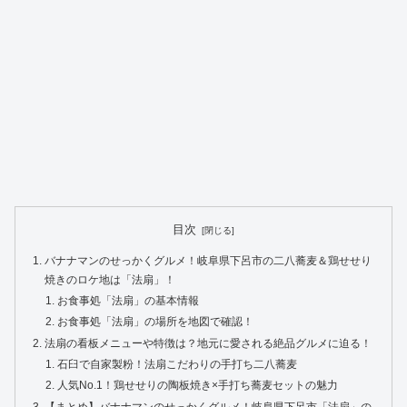
目次
バナナマンのせっかくグルメ！岐阜県下呂市の二八蕎麦＆鶏せせり
焼きのロケ地は「法扇」！
お食事処「法扇」の基本情報
お食事処「法扇」の場所を地図で確認！
法扇の看板メニューや特徴は？地元に愛される絶品グルメに迫る！
石臼で自家製粉！法扇こだわりの手打ち二八蕎麦
人気No.1！鶏せせりの陶板焼き×手打ち蕎麦セットの魅力
【まとめ】バナナマンのせっかくグルメ！岐阜県下呂市「法扇」の