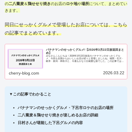
の
二八蕎麦
＆
鶏せせり焼き
のお店の
ロケ地
や
場所
について、まとめてい
きます。
同日にせっかくグルメで登場したお店については、こちら
の記事でまとめています。
バナナマンのせっかくグルメ!【2026年3月22日放送回まと
め】
みなさんこんにちは！2026年3月22日放送のバナナマンのせっかくグル
メ、今回も全国からおいしいお店が続々と登場しましたね。福岡・石川・
岐阜・新潟・神奈川と、今週もかなり広範囲な旅でした。この記事では、
放送されたお店をまとめてご紹介します。...
2026.03.22
cherry-blog.com
▼
この記事でわかること
バナナマンのせっかくグルメ・下呂市ロケのお店の場所
二八蕎麦＆鶏せせり焼きが楽しめるお店の詳細
日村さんが堪能した下呂グルメの内容