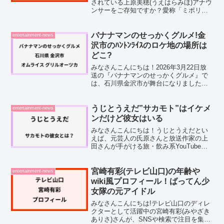
されている上原美穂(うえはらみほ)アナウ
ンサーをご存知ですか？愛称「ミポリ
ン」や「上ハラミ」の呼び名で親しまれ
ていて、明るく元気なキャラクターが魅
力的ですよね。そんな上原アナウンサー
バナナマンのせっかくグルメ!金
entertainment-news
の出身高校や大学につい...
沢市のﾊﾝﾄﾝﾗｲｽのロケ地の場所は
どこ?
みなさんこんにちは！2026年3月22日放
送の『バナナマンのせっかくグルメ』で
は、石川県金沢市が舞台になりました。
金沢市といえば、新鮮な海の幸のイメー
ジが真っ先に浮かびますよね。でも、実
は"洋食文化"もかなり根強いエリアなん
うじとうえだ”サカモト”はイケメ
entertainment-news
ですよね。昔なが...
ンだけど彼女はいる
みなさんこんにちは！うじとうえだとい
えば、元芸人の氏原さんと放送作家の上
田さんが手がける旅・飲み系YouTubeチ
ャンネルとして、人気を集めていますよ
ね。そこに時折登場するサカモトさん
が、独特すぎるキャラクターで視聴者を
宮崎有彩(テレビ山口)の年齢や
entertainment-news
沼らせているんですよ...
wiki風プロフィール！ばってん少
女隊の元アイドル
みなさんこんにちは!テレビ山口のディレ
クターとして活躍中の宮崎有彩(みやざき
ありさ)さんが、SNSや検索で注目を集め