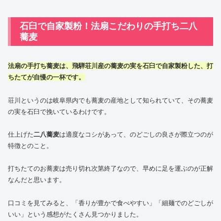
石臼で自家製粉！法扇こだわりの手打ち二八
蕎麦
法扇の手打ち蕎麦は、飛騨荘川産の蕎麦の実を石臼で自家製粉した、打
ちたてが自慢の一杯です。
荘川というのは岐阜県内でも蕎麦の産地として知られていて、その蕎麦
の実を石臼で挽いているわけです。
仕上げた
二八蕎麦
は適度なコシがあって、のどごしの良さが際立つのが
特徴とのこと。
打ちたてのお蕎麦は売り切れ次第終了なので、早めに足を運ぶのが正解
なんだと思います。
口コミを見てみると、「香りが豊かで食べやすい」「細麺でのどごしが
いい」という感想がたくさん見つかりました。