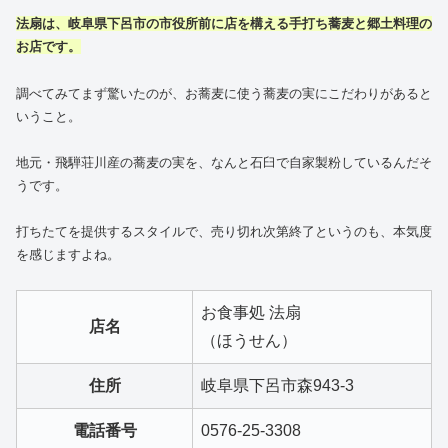
法扇は、岐阜県下呂市の市役所前に店を構える手打ち蕎麦と郷土料理の
お店です。
調べてみてまず驚いたのが、お蕎麦に使う蕎麦の実にこだわりがあると
いうこと。
地元・飛騨荘川産の蕎麦の実を、なんと石臼で自家製粉しているんだそ
うです。
打ちたてを提供するスタイルで、売り切れ次第終了というのも、本気度
を感じますよね。
お食事処 法扇
店名
（ほうせん）
住所
岐阜県下呂市森943-3
電話番号
0576-25-3308