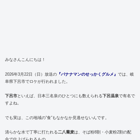
みなさんこんにちは！
2026年3月22日（日）放送の
『バナナマンのせっかくグルメ』
では、岐
阜県下呂市でロケが行われました。
下呂市
といえば、日本三名泉のひとつにも数えられる
下呂温泉
で有名で
すよね。
でも実は、この地域の”食”もなかなか見逃せないんです。
清らかな水で丁寧に打たれる
二八蕎麦
は、そば粉8割・小麦粉2割の配
合で仕上げられるもの。