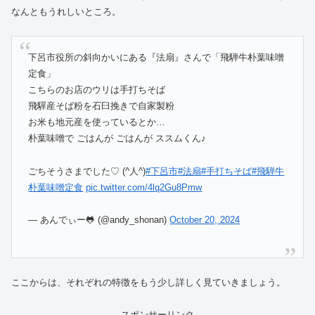
なんともうれしいところ。
下呂市役所の斜向かいにある『法扇』さんで「飛騨牛朴葉味噌
定食」
こちらのお店のウリは手打ちそば
飛驒産そば粉を石臼挽きで自家製粉
お米も地元産を使っているとか…
朴葉味噌で ごはんが ごはんが ススムくん♪
ごちそうさまでした♡ (^人^)
#下呂市
#法扇
#手打ちそば
#飛騨牛
朴葉味噌定食
pic.twitter.com/4lq2Gu8Pmw
— あんでぃー🐸 (@andy_shonan)
October 20, 2024
ここからは、それぞれの特徴をもう少し詳しく見ていきましょう。
スポンサーリンク