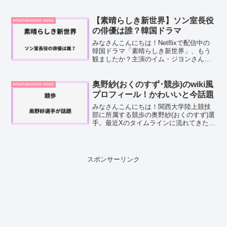
ています。TBSの人気番組『日本くらべ
てみたら』でザキヤマさんと共演した際
の明るい雰囲気と笑顔が印象的で、多く
【素晴らしき新世界】ソン室長役
entertainment-news
の視聴者の心を...
の俳優は誰？韓国ドラマ
みなさんこんにちは！Netflixで配信中の
韓国ドラマ「素晴らしき新世界」、もう
観ましたか？主演のイム・ジヨンさんと
ホ・ナムジュンさんのケミストリーも最
高なんですが、私がどうしても気になっ
たのが「ソン室長」の存在なんですよ
奥野紗(おくのすず･競歩)のwiki風
entertainment-news
ね。財閥御曹司チャ...
プロフィール！かわいいと今話題
みなさんこんにちは！関西大学陸上競技
部に所属する競歩の奥野紗(おくのすず)選
手。最近Xのタイムラインに流れてきたと
いう方も多いのではないでしょうか。私
もインタビュー動画をなんとなく見てい
たら、競歩への想いが熱い方だなと思
い、気になってプロフ...
スポンサーリンク