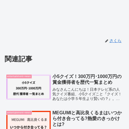
さくら
関連記事
小5クイズ！300万円･1000万円の
entertainment-news
賞金獲得者を歴代一覧まとめ
みなさんこんにちは！日本テレビ系の人
気クイズ番組、小5クイズこと『クイズ！
あなたは小学５年生より賢いの？』。小
学５年生までの教科書・参考書から出題
される問題に全問正解すれば、大きな賞
金が手に入るという見ていてハラハラす
MEGUMIと高比良くるまはいつか
entertainment-news
るクイズショーです。「...
ら付き合ってる?熱愛のきっかけ
とは?