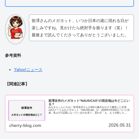
前澤さんのメガヨット、いつか日本の港に現れる日が
楽しみですね。見かけたら絶対手を振ります（笑）！
最後まで読んでくださってありがとうございました。
参考資料
Yahoo!ニュース
【関連記事】
前澤友作のメガヨット"NAUSICAÄ"の現在地は今どこにい
る？
みなさんこんにちは！前澤友作さんが6年の歳月をかけて建造した全長
114.2メートルのメガヨット「NAUSICAÄ」が、2026年5月26日についに完
成。私もXで話題になっているのを見て、思わず「え、もう出航した
の！？」と声を上げてしまいまし...
2026.05.31
cherry-blog.com