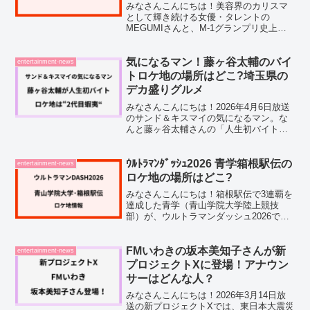
みなさんこんにちは！美容界のカリスマ
として輝き続ける女優・タレントの
MEGUMIさんと、M-1グランプリ史上初
の連覇を達成した令和ロマン・高比良く
るまさん。2026年2月17日、この意外す
ぎる2人の熱愛が報じられ、SNSを中心に
気になるマン！藤ヶ谷太輔のバイ
entertainment-news
大きな話題を...
トロケ地の場所はどこ?埼玉県の
デカ盛りグルメ
みなさんこんにちは！2026年4月6日放送
のサンド＆キスマイの気になるマン。な
んと藤ヶ谷太輔さんの「人生初バイト」
がテーマになるようで、ファンの間でも
話題になっていますよね。そんな中「ロ
ケ地はどこ？」「どんなお店なの？」と
ｳﾙﾄﾗﾏﾝﾀﾞｯｼｭ2026 青学箱根駅伝の
entertainment-news
気になっている方も...
ロケ地の場所はどこ?
みなさんこんにちは！箱根駅伝で3連覇を
達成した青学（青山学院大学陸上競技
部）が、ウルトラマンダッシュ2026で新
たなミッションにチャレンジすることで
話題になっていますよね。ウルトラマン
ダッシュ2026では、箱根駅伝をテーマに
FMいわきの坂本美知子さんが新
entertainment-news
した企画が放送さ...
プロジェクトXに登場！アナウン
サーはどんな人？
みなさんこんにちは！2026年3月14日放
送の新プロジェクトXでは、東日本大震災