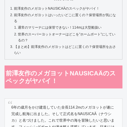
前澤友作のメガヨットNAUSICAÄのスペックがヤバイ！
前澤友作のメガヨットはいったいどこに置くの？保管場所が気にな
る
通常のマリーナには保管できない！114mは大型船扱い
世界のスーパーヨットオーナーはどこを”ホームポート”にしてい
るの？
【まとめ】前澤友作のメガヨットはどこに置くの？保管場所をおさ
らい
前澤友作のメガヨットNAUSICAÄのス
ペックがヤバイ！
6年の歳月をかけ建造していた全長114.2mのメガヨットが遂に
完成し航海に出ました。そして正式名をNAUSICAÄ（ナウシ
カ）と名づけました。これで世界中の海を冒険したいと思いま
す。フィッシングボートや潜水艇も搭載しています。日本には