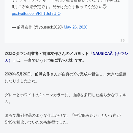
9月ごろ寄港予定です。見かけたら手振ってください🖐️
pic.twitter.com/RH1BuhnJIQ
— 前澤友作 (@yousuck2020)
May 26, 2026
ZOZOタウン創業者・
前澤友作
さんの
メガヨット
「
NAUSICAÄ（ナウシ
カ）
」は、一言でいうと”海に浮かぶ城”です。
2026年5月26日、
前澤友作
さんが自身のXで完成を報告し、大きな話題
になりましたよね。
グレーとホワイトの2トーンカラーに、曲線を多用した柔らかなフォル
ム。
まるで彫刻作品のような仕上がりで、「宇宙船みたい」という声が
SNSで相次いでいたのも納得でした。