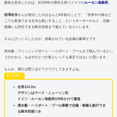
建造を担当したのは、約150年の歴史を持つドイツの
ルーセン造船所
。
前澤友作
さんが発注したのはなんと6年前のことで、「世界中の海をど
こでも航海できる丈夫な船にすること」というオーダーのもと、北極・
南極にも対応できる耐氷性能まで備えているといいます。
さらにびっくりしたのが、搭載されている設備の豪華さです。
潜水艇・フィッシングボート・ヘリポート・プールまで積んでいるとい
うのだから、もはやひとつの島といっても過言ではないと思います。
なんか、聞けば聞くほどワクワクしてきますよね。
全長114.2m
デザインはマーク・ニューソン氏
ドイツ・ルーセン造船所が6年かけて建造
潜水艇・ヘリポート・プール搭載で北極・南極も航行でき
る耐氷性能つき