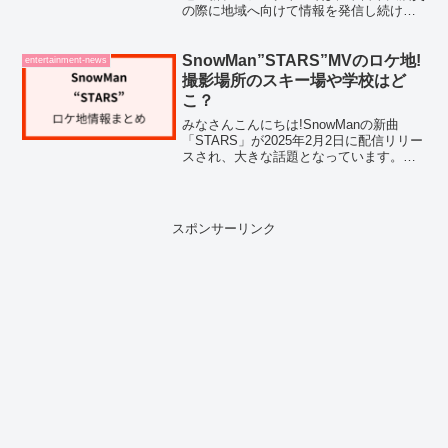
の際に地域へ向けて情報を発信し続けた
FMいわきが特集されます。その放送を支
えていた一人が、アナウンサーの坂本美
知子さんです。坂本美知子さんはFMいわ
SnowMan”STARS”MVのロケ地!
entertainment-news
きの開局当初...
撮影場所のスキー場や学校はど
こ？
みなさんこんにちは!SnowManの新曲
「STARS」が2025年2月2日に配信リリー
スされ、大きな話題となっています。
TBS系スポーツ2026で放送される『ミラ
ノ・コルティナ2026冬季オリンピック』
のテーマ曲として注目を集める今回の楽
曲...
スポンサーリンク