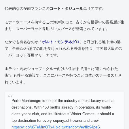
代表的なのが南フランスの
コート・ダジュール
エリアです。
モナコやニースを擁するこの海岸線には、古くから世界中の富裕層が集
まり、スーパーヨット専用の巨大バースが整備されています。
なかでも有名なのが「
ポルト・モンテネグロ
」と呼ばれる地中海の港
で、全長250mまでの船を受け入れられる設備を持つ、世界最大級のス
ーパーヨット専用マリーナです。
ホテル・高級ショップ・クルー向けの住居まで揃った”港に作られた
街”とも呼べる施設で、ここにバースを持つこと自体がステータスとさ
れています。
Porto Montenegro is one of the industry’s most luxury marina
destinations. With 460 berths already in operation, its world-
class yacht club, and its illustrious Winter Games, it should a
top destination for every superyacht owner and crew!
https://t.co/u5TeMmQTx4
pic.twitter.com/eyfIb94peS