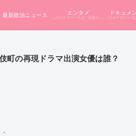
エンタメ
ドキュメ
最新政治ニュース
このカテゴリーでは、芸能やエンタメに関するニュースをまとめています。 テレビや配信サービス、SNSなど多様な情報源から話題をピックアップ。 ニュース記事だけでは分からない背景や疑問点を深掘りし、分かりやすく解説しています。
伎町の再現ドラマ出演女優は誰？
』。