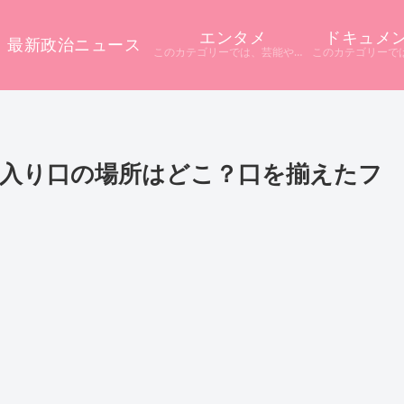
エンタメ
ドキュメ
最新政治ニュース
このカテゴリーでは、芸能やエンタメに関するニュースをまとめています。 テレビや配信サービス、SNSなど多様な情報源から話題をピックアップ。 ニュース記事だけでは分からない背景や疑問点を深掘りし、分かりやすく解説しています。
入り口の場所はどこ？口を揃えたフ