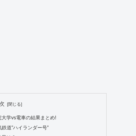
次
院大学vs電車の結果まとめ!
鉄道”ハイランダー号”