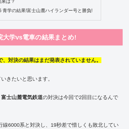
結果は？
6 青学の結果!富士山麓ハイランダー号と勝負!
院大学vs電車の結果まとめ!
ので、対決の結果はまだ発表されていません。
ていきたいと思います。
と
富士山麓電気鉄道
の対決は今回で2回目になるんで
行線6000系と対決し、19秒差で惜しくも敗北してい