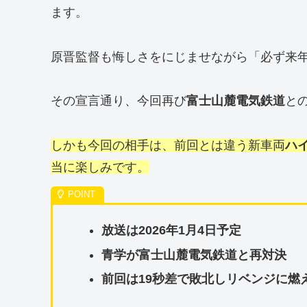
ます。
原晋監督も悔しさをにじませながら「必ず来
その宣言通り、今回再び
富士山麓電気鉄道
と
しかも今回の相手は、前回とは違う新車両
ハ
当に楽しみです。
放送は2026年1月4日予定
青学が富士山麓電気鉄道と再対決
前回は19秒差で敗北しリベンジに燃