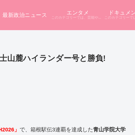
エンタメ
ドキュメ
最新政治ニュース
このカテゴリーでは、芸能やエンタメに関するニュースをまとめています。 テレビや配信サービス、SNSなど多様な情報源から話題をピックアップ。 ニュース記事だけでは分からない背景や疑問点を深掘りし、分かりやすく解説しています。
結果!富士山麓ハイランダー号と勝負!
2026」
で、箱根駅伝3連覇を達成した
青山学院大学