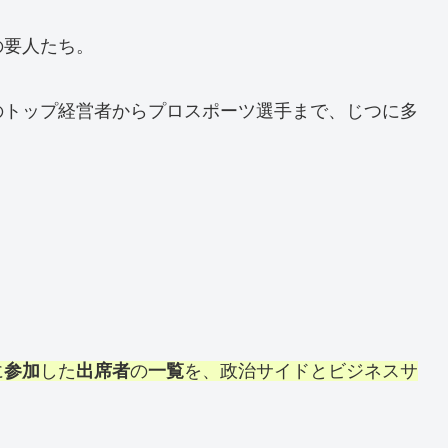
の要人たち。
のトップ経営者からプロスポーツ選手まで、じつに多
。
に
参加
した
出席者
の
一覧
を、政治サイドとビジネスサ