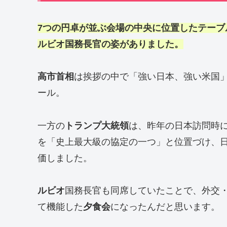
7つの円卓が並ぶ会場の中央に位置したテー
ルビオ国務長官の姿がありました。
高市首相
は挨拶の中で「強い日本、強い米国
ール。
一方の
トランプ大統領
は、昨年の日本訪問時
を「史上最大級の協定の一つ」と位置づけ、
価しました。
ルビオ
国務長官も同席していたことで、外交
て機能した
夕食会
になったんだと思います。