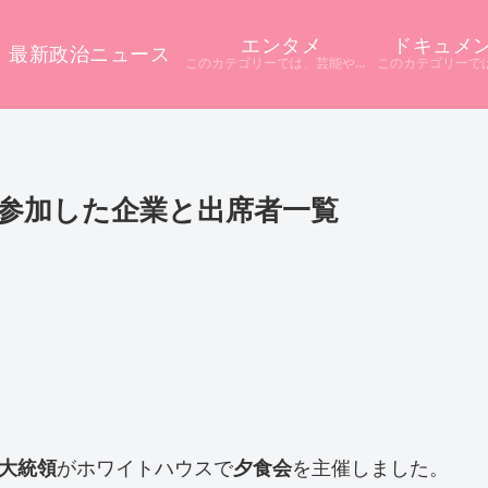
エンタメ
ドキュメ
最新政治ニュース
このカテゴリーでは、芸能やエンタメに関するニュースをまとめています。 テレビや配信サービス、SNSなど多様な情報源から話題をピックアップ。 ニュース記事だけでは分からない背景や疑問点を深掘りし、分かりやすく解説しています。
参加した企業と出席者一覧
大統領
がホワイトハウスで
夕食会
を主催しました。