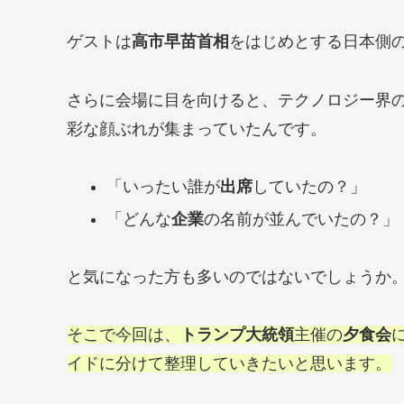
ゲストは
高市早苗首相
をはじめとする日本側
さらに会場に目を向けると、テクノロジー界
彩な顔ぶれが集まっていたんです。
「いったい誰が
出席
していたの？」
「どんな
企業
の名前が並んでいたの？」
と気になった方も多いのではないでしょうか
そこで今回は、
トランプ大統領
主催の
夕食会
イドに分けて整理していきたいと思います。