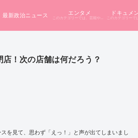
エンタメ
ドキュメ
最新政治ニュース
このカテゴリーでは、芸能やエンタメに関するニュースをまとめています。 テレビや配信サービス、SNSなど多様な情報源から話題をピックアップ。 ニュース記事だけでは分からない背景や疑問点を深掘りし、分かりやすく解説しています。
閉店！次の店舗は何だろう？
ースを見て、思わず「えっ！」と声が出てしまいまし