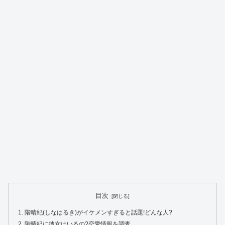
目次
階晴紀(しなはるき)がイケメンすぎると話題!どんな人?
階晴紀に彼女はいるの?恋愛情報を調査