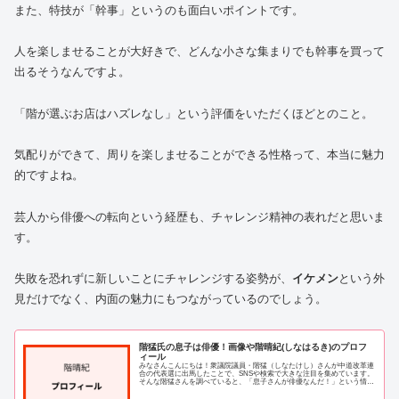
また、特技が「幹事」というのも面白いポイントです。
人を楽しませることが大好きで、どんな小さな集まりでも幹事を買って
出るそうなんですよ。
「階が選ぶお店はハズレなし」という評価をいただくほどとのこと。
気配りができて、周りを楽しませることができる性格って、本当に魅力
的ですよね。
芸人から俳優への転向という経歴も、チャレンジ精神の表れだと思いま
す。
失敗を恐れずに新しいことにチャレンジする姿勢が、
イケメン
という外
見だけでなく、内面の魅力にもつながっているのでしょう。
階猛氏の息子は俳優！画像や階晴紀(しなはるき)のプロフ
ィール
みなさんこんにちは！衆議院議員・階猛（しなたけし）さんが中道改革連
合の代表選に出馬したことで、SNSや検索で大きな注目を集めています。
そんな階猛さんを調べていると、「息子さんが俳優なんだ！」という情報
が次々と出てきて、私もとても気になってし...