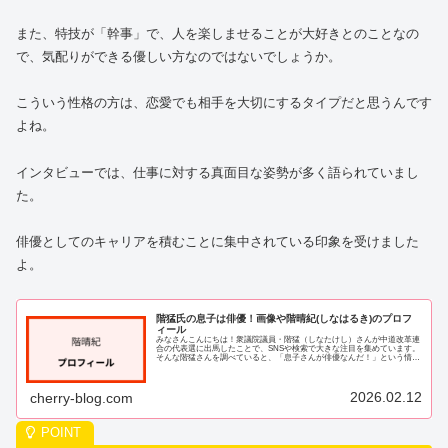
また、特技が「幹事」で、人を楽しませることが大好きとのことなの
で、気配りができる優しい方なのではないでしょうか。
こういう性格の方は、恋愛でも相手を大切にするタイプだと思うんです
よね。
インタビューでは、仕事に対する真面目な姿勢が多く語られていまし
た。
俳優としてのキャリアを積むことに集中されている印象を受けました
よ。
階猛氏の息子は俳優！画像や階晴紀(しなはるき)のプロフ
ィール
みなさんこんにちは！衆議院議員・階猛（しなたけし）さんが中道改革連
合の代表選に出馬したことで、SNSや検索で大きな注目を集めています。
そんな階猛さんを調べていると、「息子さんが俳優なんだ！」という情報
が次々と出てきて、私もとても気になってし...
2026.02.12
cherry-blog.com