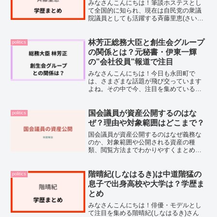
みなさんこんにちは！筆談ホステスとし
て全国的に知られ、現在は自民党の衆議
院議員としても活躍する斉藤里恵(さいと
うりえ)さん。1歳10ヶ月で聴力を完全に
失いながらも、銀座のナンバーワンホス
テスへ、そして国会議員へと歩んできた
林芳正総務大臣と創生会グループ
politics
そのご経歴は、多く...
の関係とは？元秘書・伊東一輝
の”会社役員”報道で注目
みなさんこんにちは！今日も永田町で
は、さまざまな話題が飛び交っています
よね。その中で今、注目を集めているの
が、林芳正総務大臣の元秘書が大規模な
インサイダー取引に関わっていたとされ
る問題です。報道によると、その元秘書
国会議員が資産公開するのはな
politics
は伊東一輝氏とされ、肩書き...
ぜ？理由や対象範囲はどこまで？
国会議員が資産公開するのはなぜ義務な
のか、対象範囲や公開される資産の種
類、閲覧方法までわかりやすくまとめて
解説します。
階晴紀(しなはるき)は中道階猛の
politics
息子で出身高校や大学は？学歴ま
とめ
みなさんこんにちは！俳優・モデルとし
て注目を集める階晴紀(しなはるき)さん