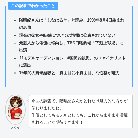
この記事でわかったこと
階晴紀さんは「しなはるき」と読み、1999年8月4日生まれ
の26歳
現在の彼女や結婚についての情報は公表されていない
元芸人から俳優に転向し、TBS日曜劇場「下剋上球児」に
出演
JJモデルオーディション「#国民的彼氏」のファイナリスト
に選出
15年間の野球経験と「真面目に不真面目」な性格が魅力
今回の調査で、階晴紀さんがどれだけ魅力的な方かが
伝わりましたね。
俳優としてもモデルとしても、これからますます活躍
されることが期待できます！
さくら