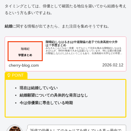
タイミングとしては、俳優として確固たる地位を築いてから結婚を考え
るという方も多いですよね。
結婚
に関する情報が出てきたら、また注目を集めそうですね。
階晴紀(しなはるき)は中道階猛の息子で出身高校や大学
は？学歴まとめ
みなさんこんにちは！俳優・モデルとして注目を集める階晴紀(しなはる
き)さんが、SNSや検索で大きな話題となっています。特に父親が政治家
の階猛(しなたけし)さんということもあり、出身高校や大学などの学歴に
ついて気になる方が多いようですね。そこ...
2026.02.12
cherry-blog.com
現在は結婚していない
結婚願望についての具体的な発言はなし
今は俳優業に専念している時期
26歳で俳優としてのキャリアを積んでいる真っ最中で