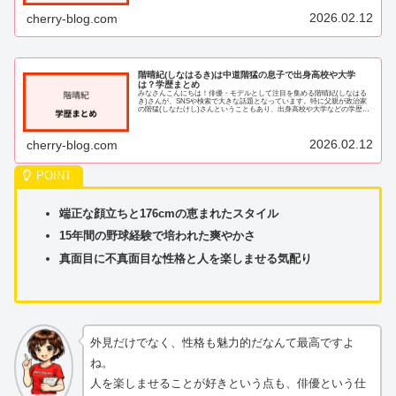
2026.02.12
cherry-blog.com
階晴紀(しなはるき)は中道階猛の息子で出身高校や大学
は？学歴まとめ
みなさんこんにちは！俳優・モデルとして注目を集める階晴紀(しなはる
き)さんが、SNSや検索で大きな話題となっています。特に父親が政治家
の階猛(しなたけし)さんということもあり、出身高校や大学などの学歴に
ついて気になる方が多いようですね。そこ...
2026.02.12
cherry-blog.com
端正な顔立ちと176cmの恵まれたスタイル
15年間の野球経験で培われた爽やかさ
真面目に不真面目な性格と人を楽しませる気配り
外見だけでなく、性格も魅力的だなんて最高ですよ
ね。
人を楽しませることが好きという点も、俳優という仕