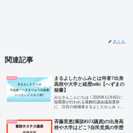
さくら
関連記事
まるよしたかふみとは何者?出身
politics
高校や大学と経歴wiki【へずまの
秘書】
みなさんこんにちは！2025年11月9日に
投開票が行われる葛飾区議会議員選挙
に、注目の候補者まるよしたかふみ（丸
吉孝文）さんが立候補しています。ネッ
ト上では、「まるよしたかふみってどん
な人？」「へずまりゅうの秘書って本
斉藤里恵(筆談ﾎｽﾃｽ議員)の出身高
politics
当？」と話題になってお...
校や大学はどこ?自民党員の学歴