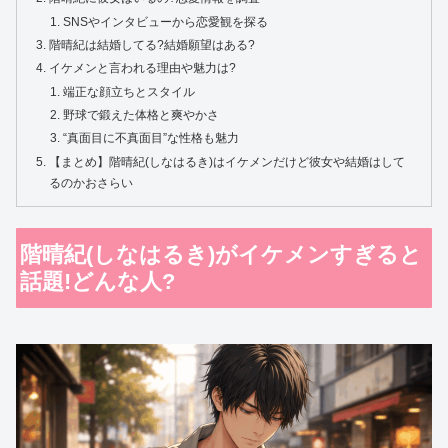
SNSやインタビューから恋愛観を探る
階晴紀は結婚してる?結婚願望はある?
イケメンと言われる理由や魅力は?
端正な顔立ちとスタイル
野球で鍛えた体格と爽やかさ
“真面目に不真面目”な性格も魅力
【まとめ】階晴紀(しなはるき)はイケメンだけど彼女や結婚はして
るのかおさらい
階晴紀(しなはるき)がイケメンすぎると
話題!どんな人?