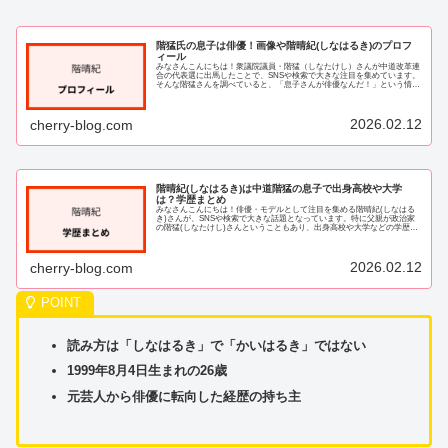
階猛氏の息子は俳優！画像や階晴紀(しなはるき)のプロフ
ィール
みなさんこんにちは！衆議院議員・階猛（しなたけし）さんが中道改革連
合の代表選に出馬したことで、SNSや検索で大きな注目を集めています。
そんな階猛さんを調べていると、「息子さんが俳優なんだ！」という情報
が次々と出てきて、私もとても気になってし...
2026.02.12
cherry-blog.com
階晴紀(しなはるき)は中道階猛の息子で出身高校や大学
は？学歴まとめ
みなさんこんにちは！俳優・モデルとして注目を集める階晴紀(しなはる
き)さんが、SNSや検索で大きな話題となっています。特に父親が政治家
の階猛(しなたけし)さんということもあり、出身高校や大学などの学歴に
ついて気になる方が多いようですね。そこ...
2026.02.12
cherry-blog.com
読み方は「しなはるき」で「かいはるき」ではない
1999年8月4日生まれの26歳
元芸人から俳優に転向した経歴の持ち主