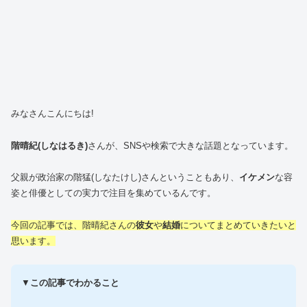
みなさんこんにちは!
階晴紀(しなはるき)
さんが、SNSや検索で大きな話題となっています。
父親が政治家の階猛(しなたけし)さんということもあり、
イケメン
な容
姿と俳優としての実力で注目を集めているんです。
今回の記事では、階晴紀さんの
彼女
や
結婚
についてまとめていきたいと
思います。
▼
この記事でわかること