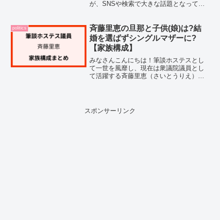
が、SNSや検索で大きな話題となってい
ます。特に父親が政治家の階猛(しなたけ
し)さんということもあり、出身高校や大
学などの学歴について気になる方が多い
斉藤里恵の旦那と子供(娘)は?結
politics
ようですね。そこ...
婚を選ばずシングルマザーに?
【家族構成】
みなさんこんにちは！筆談ホステスとし
て一世を風靡し、現在は衆議院議員とし
て活躍する斉藤里恵（さいとうりえ）さ
ん。華やかなキャリアとは別に、「旦那
はいるの？」「結婚はしているの？」と
気になっている方も多いのではないでし
ょうか。そこで今回は、筆...
スポンサーリンク