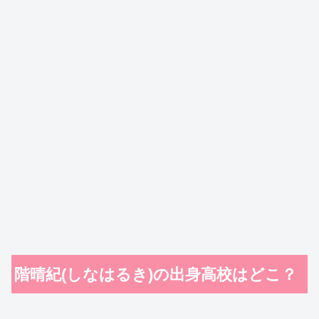
階晴紀(しなはるき)の出身高校はどこ？