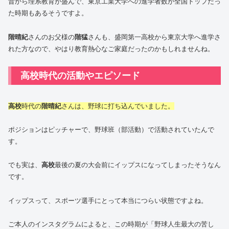
昔から理系教育が盛んで、東京工業大学への進学者数が全国トップだっ
た時期もあるそうですよ。
階晴紀
さんのお父様の
階猛
さんも、盛岡第一高校から東京大学へ進学さ
れた方なので、やはり教育熱心なご家庭だったのかもしれませんね。
高校時代の活動やエピソード
高校
時代の
階晴紀
さんは、野球に打ち込んでいました。
ポジションはピッチャーで、野球班（部活動）で活動されていたんで
す。
でも実は、
高校
最後の夏の大会前にイップスになってしまったそうなん
です。
イップスって、スポーツ選手にとって本当につらい状態ですよね。
ご本人のインスタグラムによると、この時期が「野球人生最大の苦し