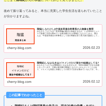
改めて振り返ってみると、本当に充実した学生生活を送られていたこと
が分かりますよね。
階猛(しなたけし)|中道改革連合幹事長の人物像を整理
みなさんこんにちは！野党再編の動きが加速するなか、いまSNSやニュー
スで急速に注目を集めている政治家の1人が階猛(しなたけし)さん。階さ
んは、中道改革連合の幹事長として党の再建を担う実力派の議員として活
躍が期待されています。ただ、「どんな人...
2026.02.23
cherry-blog.com
階晴紀(しなはるき)はイケメンだけど彼女や結婚はしてる?
みなさんこんにちは!階晴紀(しなはるき)さんが、SNSや検索で大きな話題
となっています。父親が政治家の階猛(しなたけし)さんということもあ
り、イケメンな容姿と俳優としての実力で注目を集めているんです。今回
の記事では、階晴紀さんの彼女や結婚に...
2026.02.12
cherry-blog.com
この記事でわかったこと
階晴紀さんは階猛議員の息子で、現在26歳の俳優・モデル