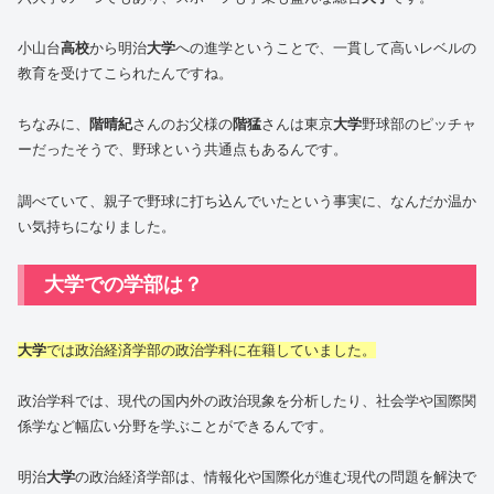
小山台
高校
から明治
大学
への進学ということで、一貫して高いレベルの
教育を受けてこられたんですね。
ちなみに、
階晴紀
さんのお父様の
階猛
さんは東京
大学
野球部のピッチャ
ーだったそうで、野球という共通点もあるんです。
調べていて、親子で野球に打ち込んでいたという事実に、なんだか温か
い気持ちになりました。
大学での学部は？
大学
では政治経済学部の政治学科に在籍していました。
政治学科では、現代の国内外の政治現象を分析したり、社会学や国際関
係学など幅広い分野を学ぶことができるんです。
明治
大学
の政治経済学部は、情報化や国際化が進む現代の問題を解決で