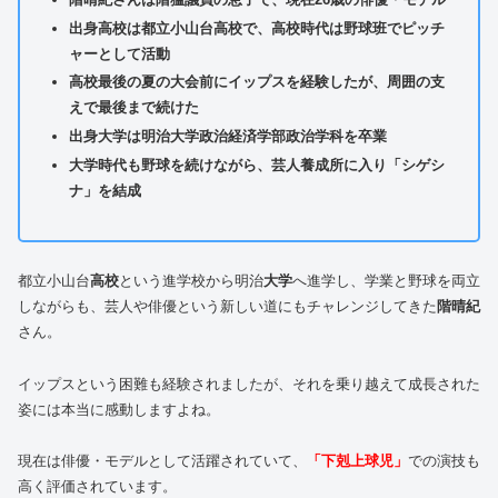
出身高校は都立小山台高校で、高校時代は野球班でピッチ
ャーとして活動
高校最後の夏の大会前にイップスを経験したが、周囲の支
えで最後まで続けた
出身大学は明治大学政治経済学部政治学科を卒業
大学時代も野球を続けながら、芸人養成所に入り「シゲシ
ナ」を結成
都立小山台
高校
という進学校から明治
大学
へ進学し、学業と野球を両立
しながらも、芸人や俳優という新しい道にもチャレンジしてきた
階晴紀
さん。
イップスという困難も経験されましたが、それを乗り越えて成長された
姿には本当に感動しますよね。
現在は俳優・モデルとして活躍されていて、
「下剋上球児」
での演技も
高く評価されています。