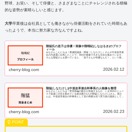
野球、お笑い、そして俳優と、さまざまなことにチャレンジされる積極
的な姿勢が素晴らしいと感じます。
大学
卒業後は会社員としても働きながら俳優活動をされていた時期もあ
ったようで、本当に努力家な方なんですよね。
階猛氏の息子は俳優！画像や階晴紀(しなはるき)のプロフ
ィール
みなさんこんにちは！衆議院議員・階猛（しなたけし）さんが中道改革連
合の代表選に出馬したことで、SNSや検索で大きな注目を集めています。
そんな階猛さんを調べていると、「息子さんが俳優なんだ！」という情報
が次々と出てきて、私もとても気になってし...
2026.02.12
cherry-blog.com
階猛(しなたけし)|中道改革連合幹事長の人物像を整理
みなさんこんにちは！野党再編の動きが加速するなか、いまSNSやニュー
スで急速に注目を集めている政治家の1人が階猛(しなたけし)さん。階さ
んは、中道改革連合の幹事長として党の再建を担う実力派の議員として活
躍が期待されています。ただ、「どんな人...
2026.02.23
cherry-blog.com