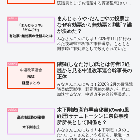
院議員としても活躍する斉藤里恵(さいと
うりえ)さん。1歳10ヶ月で聴力を完全に
失いながらも、銀座のナンバーワンホス
テスへ、そして国会議員へと歩んできた
まんじゅうや･だんごやの投票は
politics
そのご経歴は、多く...
なぜ有効票から無効票と判断？誰
が決めた？
みなさんこんにちは！2025年11月に行わ
れた茨城県神栖市の市長選挙。もともと
開票時に有効票として数えられていた
「まんじゅうや」「だんごや」といった
投票が、最終的に無効票と判断され、木
内敏之市長の当選そのものが取り消しと
階猛(しなたけし)氏とは何者!?経
politics
なりました。なぜ最初...
歴から見る中道改革連合幹事長の
正体
みなさんこんにちは！2026年2月の衆議院
議員総選挙後、野党再編の動きが一気に
加速するなか、中道改革連合幹事長兼選
挙対策委員長として存在感を発揮してい
るのが、階猛（しなたけし）さんです。
東大法学部卒・元銀行員・弁護士、そし
木下剛志(高市早苗秘書)のwiki風
politics
て衆議院議員8期と...
経歴!サナエトークンに奈良事務
所所長として関係も？
みなさんこんにちは！木下剛志（きのし
たつよし）さんという名前を、最近ニュ
ースやSNSで見かけた方も多いのではな