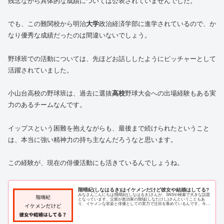
残念ながら具体的な成績については公表されていませんでした。
でも、この難関校から明治
大学
政治経済学部に進学されているので、か
なり優秀な成績だったのは間違いないでしょう。
野球班での活動については、先ほどお話ししたようにピッチャーとして
活躍されていました。
小山台高校の野球班は、過去に選抜
高校
野球大会への出場経験もある実
力のあるチームなんです。
イップスという困難を抱えながらも、最後まで続けられたということ
は、本当に強い精神力の持ち主なんだろうなと思います。
この経験が、現在の俳優活動にも活きているんでしょうね。
階晴紀(しなはるき)はイケメンだけど彼女や結婚はしてる?
みなさんこんにちは!階晴紀(しなはるき)さんが、SNSや検索で大きな話題
となっています。父親が政治家の階猛(しなたけし)さんということもあ
り、イケメンな容姿と俳優としての実力で注目を集めているんです。今回
の記事では、階晴紀さんの彼女や結婚に...