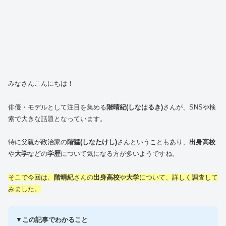
みなさんこんにちは！
俳優・モデルとして注目を集める
階晴紀(しなはるき)
さんが、SNSや検
索で大きな話題となっています。
特に父親が政治家の
階猛(しなたけし)
さんということもあり、
出身高校
や
大学
などの
学歴
について気になる方が多いようですね。
そこで今回は、
階晴紀
さんの
出身高校
や
大学
について、詳しく調査して
みました。
▼
この記事でわかること