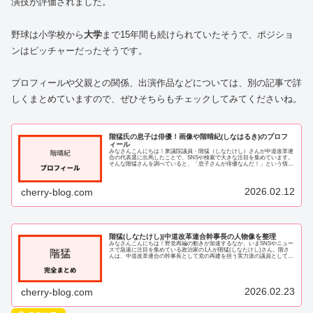
演技が評価されました。
野球は小学校から
大学
まで15年間も続けられていたそうで、ポジショ
ンはピッチャーだったそうです。
プロフィールや父親との関係、出演作品などについては、別の記事で詳
しくまとめていますので、ぜひそちらもチェックしてみてくださいね。
階猛氏の息子は俳優！画像や階晴紀(しなはるき)のプロフ
ィール
みなさんこんにちは！衆議院議員・階猛（しなたけし）さんが中道改革連
合の代表選に出馬したことで、SNSや検索で大きな注目を集めています。
そんな階猛さんを調べていると、「息子さんが俳優なんだ！」という情報
が次々と出てきて、私もとても気になってし...
2026.02.12
cherry-blog.com
階猛(しなたけし)|中道改革連合幹事長の人物像を整理
みなさんこんにちは！野党再編の動きが加速するなか、いまSNSやニュー
スで急速に注目を集めている政治家の1人が階猛(しなたけし)さん。階さ
んは、中道改革連合の幹事長として党の再建を担う実力派の議員として活
躍が期待されています。ただ、「どんな人...
2026.02.23
cherry-blog.com