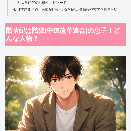
大学時代の活動やエピソード
【学歴まとめ】階晴紀(かいはるき)の出身高校や大学をおさらい
階晴紀は階猛(中道改革連合)の息子！ど
んな人物？