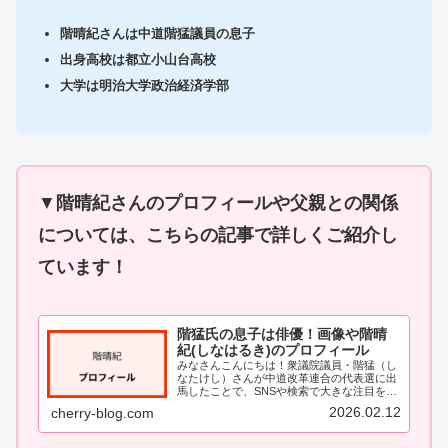
階晴紀さんは中道階猛議員の息子
出身高校は都立小山台高校
大学は明治大学政治経済学部
▼
階晴紀さんのプロフィールや父親との関係
については、こちらの記事で詳しくご紹介し
ています！
階猛氏の息子は俳優！画像や階晴
紀(しなはるき)のプロフィール
みなさんこんにちは！衆議院議員・階猛（し
なたけし）さんが中道改革連合の代表選に出
馬したことで、SNSや検索で大きな注目を集
めています。そんな階猛さんを調べている
2026.02.12
cherry-blog.com
と、「息子さんが俳優なんだ！」という情報
が次々と出てきて、私もとても気になって
し...