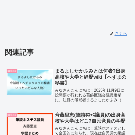
さくら
関連記事
まるよしたかふみとは何者?出身
politics
高校や大学と経歴wiki【へずまの
秘書】
みなさんこんにちは！2025年11月9日に
投開票が行われる葛飾区議会議員選挙
に、注目の候補者まるよしたかふみ（丸
吉孝文）さんが立候補しています。ネッ
ト上では、「まるよしたかふみってどん
な人？」「へずまりゅうの秘書って本
斉藤里恵(筆談ﾎｽﾃｽ議員)の出身高
politics
当？」と話題になってお...
校や大学はどこ?自民党員の学歴
みなさんこんにちは！筆談ホステスとし
て全国的に知られ、現在は自民党の衆議