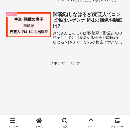
いでしょうか。高市早苗総理を20年以上
にわたって支え続けてきた公設第一秘書
として、政界に精通した人物です。そん
階晴紀(しなはるき)元芸人でコン
politics
な木下剛志さんが今、...
ビ名はシゲシナ!M-1の画像や動画
は?
みなさんこんにちは!政治家・階猛さんの
息子として注目を集める俳優の階晴紀(し
なはるき)さんが、SNSや検索で大きな話
題となっています。現在は俳優やモデル
として活躍されている階晴紀さんです
が、調べてみたのですが、実は元お笑い
芸人だったことをご...
スポンサーリンク
メニュー
ホーム
検索
トップ
サイドバー