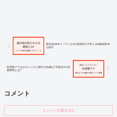
国分拓(NHKイゾラド)の出身高校や大学とwiki風経歴!本
も紹介
松岡葵アナはかわいいけど彼氏や結婚は?旦那(夫)や恋
愛事情とは?
コメント
コメントを書き込む