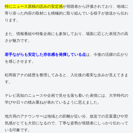
特にニュース原稿の読みの安定感
が視聴者から評価されており、地域に
寄り添った内容の取材にも積極的に取り組んでいる様子が放送から伝わ
ります。
また、情報番組や特集企画にも参加しており、場面に応じた表現力の高
さが魅力です。
若手ながらも安定した存在感を発揮している点
は、今後の活躍の広がり
を感じさせます。
松岡葵アナの経歴を整理してみると、入社後の着実な歩みが見えてきま
す。
テレビ高知のニュースや企画で見せる落ち着いた表情には、大学時代の
学びや日々の積み重ねが表れているように思えました。
地方局のアナウンサーは地域との距離が近い分、放送での言葉選びや空
気感がとても大切になるので、丁寧な姿勢が視聴者にしっかり伝わって
いる印象です。