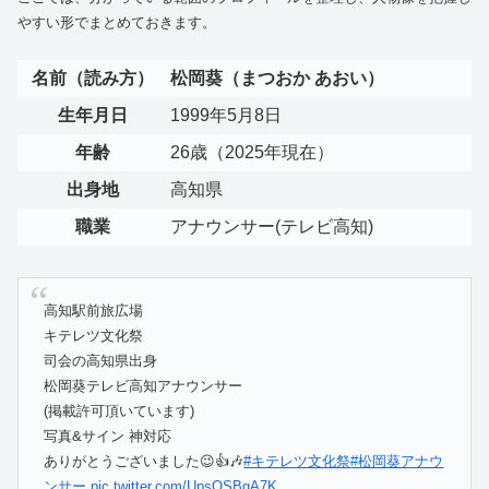
やすい形でまとめておきます。
名前（読み方）
松岡葵（まつおか あおい）
生年月日
1999年5月8日
年齢
26歳（2025年現在）
出身地
高知県
職業
アナウンサー(テレビ高知)
高知駅前旅広場
キテレツ文化祭
司会の高知県出身
松岡葵テレビ高知アナウンサー
(掲載許可頂いています)
写真&サイン 神対応
ありがとうございました😉👍️🎶
#キテレツ文化祭
#松岡葵アナウ
ンサー
pic.twitter.com/UpsOSBgA7K