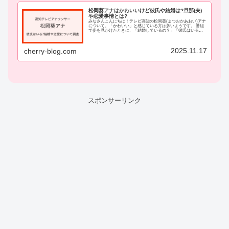
松岡葵アナはかわいいけど彼氏や結婚は?旦那(夫)
や恋愛事情とは?
みなさんこんにちは！テレビ高知の松岡葵(まつおかあおい)アナ
について、「かわいい」と感じている方は多いようです。 番組
で姿を見かけたときに、「結婚しているの？」「彼氏はいるの
かな？」と疑問に思うこともありますよね。私自身も松岡葵ア
ナの落ち着...
2025.11.17
cherry-blog.com
スポンサーリンク