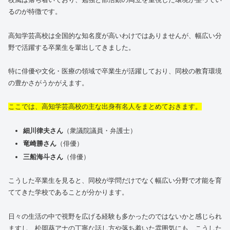
るのが特徴です。
高知学芸高校は全国的な知名度が高いわけではありませんが、幅広い分
野で活躍する卒業生を輩出してきました。
特に俳優や文化・医療の領域で卒業生が活躍しており、同校の教育環境
の豊かさがうかがえます。
ここでは、高知学芸高校の主な出身有名人をまとめておきます。
細川律夫さん
（衆議院議員・弁護士）
竜崎勝さん
（俳優）
三船海斗さん
（俳優）
こうした卒業生を見ると、同校が学問だけでなく幅広い分野で才能を育
ててきた学校であることが分かります。
日々の生活の中で視野を広げる経験も多かったのではないかと感じられ
ますし、松岡葵アナの丁寧な話し方や落ち着いた雰囲気にも、こうした