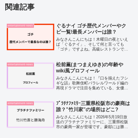
関連記事
ぐるナイ ゴチ歴代メンバーやク
entertainment-news
ビ一覧!最長メンバーは誰？
みなさんこんにちは！木曜日の夜といえ
ば「ぐるナイ」、そして何と言っても
「ゴチ」ですよね。高級レストランで料
理の値段を当てるあのドキドキ感、毎回
楽しみにしている方も多いのではないで
しょうか。この記事では、ぐるナイのゴ
松前薫(まつまえゆき)の年齢や
entertainment-news
チに出演してきた歴代メンバ...
wiki風プロフィール
みなさんこんにちは！『口を揃えたフシ
ギな話』歌舞伎町パラレルワールド編の
再現ドラマで注目を集めている、女優の
松前薫(まつまえゆき)さん。名前は分かっ
たけど、年齢やこれまでの活動について
も詳しく知りたいという方も多いのでは
ﾌﾟﾗﾁﾅﾌｧﾐﾘｰ三重県松阪市の豪商は
entertainment-news
ないでしょうか。そこ...
誰？”竹川家”の場所はどこ?
みなさんこんにちは！2026年5月19日放
送のプラチナファミリーに、三重県松阪
市の豪商一家が登場です。豪邸には勝海
舟の航海日記や直筆の手紙など、歴史的
なお宝がずらりと眠っているそうなんで