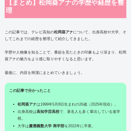
【まとめ】松岡葵アナの学歴や経歴を整
理
この記事では、テレビ高知の
松岡葵アナ
について、出身高校や大学、そ
してこれまでの経歴を整理して紹介してきました。
学歴や人物像を知ることで、番組を見たときの印象もより深まり、松岡
葵アナの魅力をより感じ取りやすくなると思います。
最後に、内容を簡潔にまとめていきましょう。
この記事で分かったこと
松岡葵アナ
は1999年5月8日生まれの26歳（2025年現在）。
出身高校は
高知学芸高校
で、著名人も多く輩出している進学
校。
大学は
慶應義塾大学 商学部
を2022年に卒業。