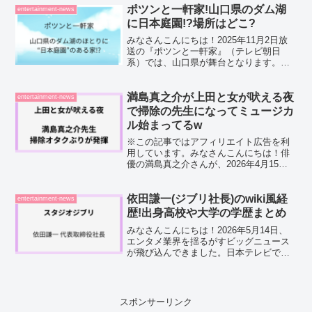
す。そんな豪商とは、「いったいどの一
ポツンと一軒家!山口県のダム湖
entertainment-news
家なんだろう？」と...
に日本庭園!?場所はどこ?
みなさんこんにちは！2025年11月2日放
送の『ポツンと一軒家』（テレビ朝日
系）では、山口県が舞台となります。今
回注目を集めているのは、「ダム湖のそ
ばにありながら、家の中に“日本庭園”があ
る一軒家」という非常に珍しい構造の住
満島真之介が上田と女が吠える夜
entertainment-news
宅です。SNSで...
で掃除の先生になってミュージカ
ル始まってるw
※この記事ではアフィリエイト広告を利
用しています。みなさんこんにちは！俳
優の満島真之介さんが、2026年4月15日
放送の「上田と女が吠える夜」にゲスト
出演されました。番組では掃除の先生に
なってしまった満島真之介さん。しかも
依田謙一(ジブリ社長)のwiki風経
entertainment-news
途中からぺこさんと...
歴!出身高校や大学の学歴まとめ
みなさんこんにちは！2026年5月14日、
エンタメ業界を揺るがすビッグニュース
が飛び込んできました。日本テレビでコ
ンサートや展覧会、舞台などのイベント
事業を手掛けてきた依田謙一(よだけんい
ち)さんが、あのスタジオジブリの代表取
締役社長に就任...
スポンサーリンク