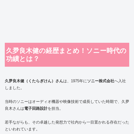
久夛良木健の経歴まとめ！ソニー時代の
功績とは？
久夛良木健（くたらぎけん）さん
は、1975年に
ソニー株式会社
へ入社
しました。
当時のソニーはオーディオ機器や映像技術で成長していた時期で、久夛
良木さんは
電子回路設計
を担当。
若手ながらも、その卓越した発想力で社内から一目置かれる存在だった
といわれています。