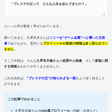
「プレステの父って、どんな人生を歩んできたの？」
といった声が数多く寄せられています。
調べてみると、久夛良木さんは
ソニーを“ゲーム企業”へと導いた立役
者
でありながら、意外にも
プロフィールや家族の情報は多く語られてい
ません
。
そこで今回は、そんな
久夛良木健さん
の
経歴や人物像
、そして
家族に関
する情報
をわかりやすくまとめました。
これを読めば、
“プレステの父”の知られざる一面
をより深く知ること
ができます。
この記事でわかること
久夛良木健さんの
wiki風プロフィール
（年齢・出身など）