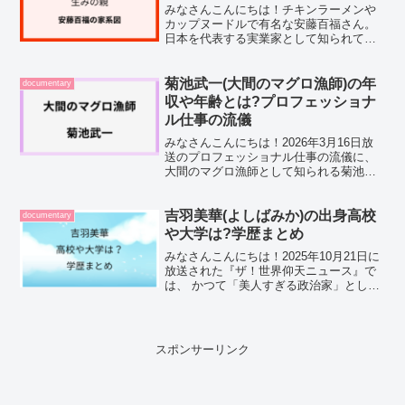
みなさんこんにちは！チキンラーメンや
カップヌードルで有名な安藤百福さん。
日本を代表する実業家として知られてい
ますが、その家系図や家族構成が気にな
りますよね。そこでこの記事では、安藤
百福さんの家系図について紹介していき
菊池武一(大間のマグロ漁師)の年
documentary
たいと思います。▼この記...
収や年齢とは?プロフェッショナ
ル仕事の流儀
みなさんこんにちは！2026年3月16日放
送のプロフェッショナル仕事の流儀に、
大間のマグロ漁師として知られる菊池武
一さんが登場です。菊池武一さんといえ
ば、青森県の大間を拠点に活躍するマグ
ロ漁師として、テレビにも何度か出演し
吉羽美華(よしばみか)の出身高校
documentary
てきた方ですよね。...
や大学は?学歴まとめ
みなさんこんにちは！2025年10月21日に
放送された『ザ！世界仰天ニュース』で
は、 かつて「美人すぎる政治家」として
注目を集めた吉羽美華（よしばみか）さ
んが特集されました。番組では、華やか
な経歴の裏にある努力や人生の転機が紹
介され、 放送...
スポンサーリンク