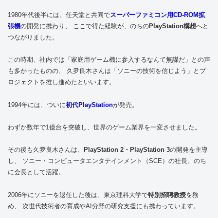
1980年代後半には、任天堂と共同で
スーパーファミコン用CD-ROM拡
張機
の開発に携わり、 ここで得た経験が、のちの
PlayStation構想
へと
つながりました。
この時期、社内では「家庭用ゲーム機に参入するなんて無謀だ」との声
も多かったものの、 久夛良木さんは「ソニーの技術を信じよう」とプ
ロジェクトを推し進めたといいます。
1994年には、ついに
初代PlayStation
が発売。
わずか数年で1億台を突破し、世界のゲーム業界を一変させました。
その後も久夛良木さんは、
PlayStation 2・PlayStation 3
の開発を主導
し、 ソニー・コンピュータエンタテインメント（SCE）の社長、のち
に会長として活躍。
2006年にソニーを退任した後は、東京理科大学で
特別招聘教授
を務
め、 次世代技術者の育成やAI分野の研究支援にも携わっています。