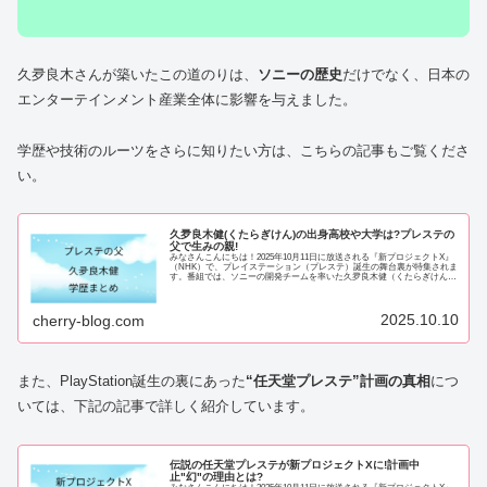
久夛良木さんが築いたこの道のりは、
ソニーの歴史
だけでなく、日本の
エンターテインメント産業全体に影響を与えました。
学歴や技術のルーツをさらに知りたい方は、こちらの記事もご覧くださ
い。
久夛良木健(くたらぎけん)の出身高校や大学は?プレステの
父で生みの親!
みなさんこんにちは！2025年10月11日に放送される『新プロジェクトX』
（NHK）で、プレイステーション（プレステ）誕生の舞台裏が特集されま
す。番組では、ソニーの開発チームを率いた久夛良木健（くたらぎけん）
さんが登場予定です。放送前からS...
2025.10.10
cherry-blog.com
また、PlayStation誕生の裏にあった
“任天堂プレステ”計画の真相
につ
いては、下記の記事で詳しく紹介しています。
伝説の任天堂プレステが新プロジェクトXに!計画中
止"幻"の理由とは?