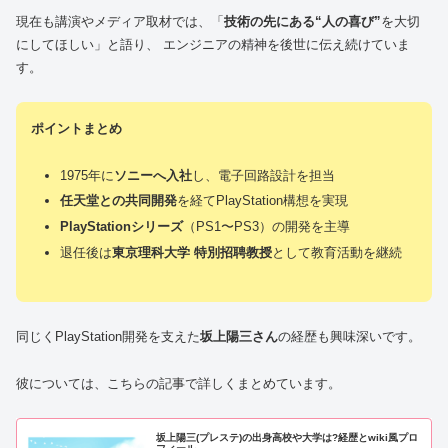
現在も講演やメディア取材では、「
技術の先にある“人の喜び”
を大切
にしてほしい」と語り、 エンジニアの精神を後世に伝え続けていま
す。
ポイントまとめ
1975年に
ソニーへ入社
し、電子回路設計を担当
任天堂との共同開発
を経てPlayStation構想を実現
PlayStationシリーズ
（PS1〜PS3）の開発を主導
退任後は
東京理科大学 特別招聘教授
として教育活動を継続
同じくPlayStation開発を支えた
坂上陽三さん
の経歴も興味深いです。
彼については、こちらの記事で詳しくまとめています。
坂上陽三(プレステ)の出身高校や大学は?経歴とwiki風プロ