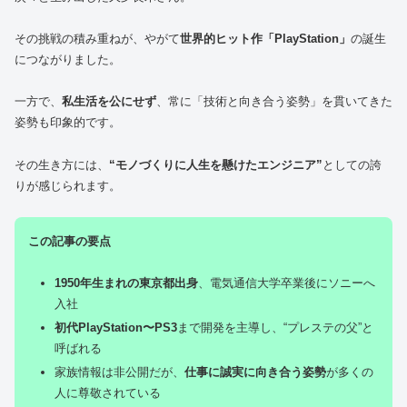
その挑戦の積み重ねが、やがて
世界的ヒット作「PlayStation」
の誕生
につながりました。
一方で、
私生活を公にせず
、常に「技術と向き合う姿勢」を貫いてきた
姿勢も印象的です。
その生き方には、
“モノづくりに人生を懸けたエンジニア”
としての誇
りが感じられます。
この記事の要点
1950年生まれの東京都出身
、電気通信大学卒業後にソニーへ
入社
初代PlayStation〜PS3
まで開発を主導し、“プレステの父”と
呼ばれる
家族情報は非公開だが、
仕事に誠実に向き合う姿勢
が多くの
人に尊敬されている