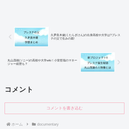
久夛良木健(くたらぎけん)の出身高校や大学は?プレス
テの父で生みの親!
丸山茂雄(ソニー)の高校や大学wiki！小室哲哉のマネー
ジャー経歴も？
コメント
コメントを書き込む
ホーム
documentary