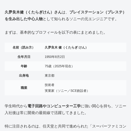
久夛良木健（くたらぎけん）さん
は、
プレイステーション（プレステ）
を生み出した中心人物
として知られるソニーの元エンジニアです。
まずは、基本的なプロフィールを以下の表にまとめました。
名前（読み方）
久夛良木 健（くたらぎ けん）
生年月日
1950年8月2日
年齢
75歳（2025年現在）
出身地
東京都
技術者
職業
実業家（ソニー／SCE創設者）
学生時代から
電子回路やコンピューター工学
に強い関心を持ち、ソニー
入社後は常に開発の最前線で活躍してきました。
特に注目されるのは、任天堂と共同で進められた「スーパーファミコン