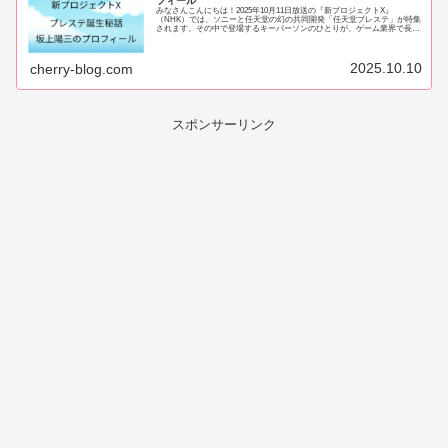
フィール
みなさんこんにちは！2025年10月11日放送の『新プロジェクトX』
（NHK）では、ソニーと任天堂の幻の共同開発「任天堂プレステ」が特集
されます。その中で登場するキーパーソンのひとりが、ゲーム業界で長く
活躍してきた坂上陽三（さかがみ・ようぞ...
2025.10.10
cherry-blog.com
スポンサーリンク