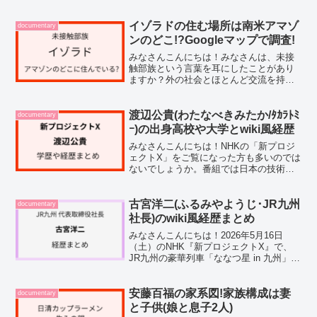
イゾラドの住む場所は南米アマゾ
documentary
ンのどこ!?Googleマップで調査!
みなさんこんにちは！みなさんは、未接
触部族という言葉を耳にしたことがあり
ますか？外の社会とほとんど交流を持た
ず、独自の暮らしを続けている人々のこ
とを指しますが、その中でも最近注目さ
れているのが「イゾラド」です。ただ、
渡辺公貴(わたなべきみたか/ﾀｶﾗﾄﾐ
documentary
このイゾラドについて調べ...
ｰ)の出身高校や大学とwiki風経歴
みなさんこんにちは！NHKの「新プロジ
ェクトX」をご覧になった方も多いのでは
ないでしょうか。番組では日本の技術革
新を支えた無名の技術者たちが取り上げ
られていますが、その中でもタカラトミ
ーで月面探査ロボットの開発に臨んだ技
古宮洋二(ふるみやようじ･JR九州
documentary
術者たちの物語が話題...
社長)のwiki風経歴まとめ
みなさんこんにちは！2026年5月16日
（土）のNHK『新プロジェクトX』で、
JR九州の豪華列車「ななつ星 in 九州」の
開発秘話が放送です。そんな中で、「こ
のプロジェクトに関わった方って、どん
な人なんだろう？」と気になった方も多
安藤百福の家系図!家族構成は妻
documentary
いのではな...
と子供(娘と息子2人)