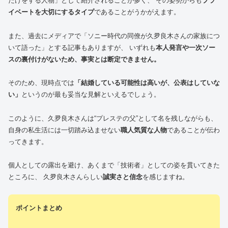
だけをする人物」として紹介されることが多く、 その姿勢からも
プラ
イベートを大切にするタイプ
であることがうかがえます。
また、過去にメディアで「ソニー時代の同僚が久夛良木さんの家族につ
いて語った」とする記事もありますが、 いずれも
本人発言や一次ソー
スの裏付けがないため、事実とは断定できません。
そのため、現時点では
「結婚している可能性は高いが、公表はしていな
い」
というのが最も妥当な見解といえるでしょう。
このように、久夛良木さんは“プレステの父”として名を残しながらも、
自身の私生活には一切踏み込ませない
職人気質な人物
であることが伝わ
ってきます。
個人としての露出を避け、あくまで「技術者」としての姿を貫いてきた
ところに、 久夛良木さんらしい
誠実さと信念
を感じますね。
ポイントまとめ