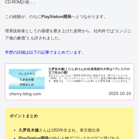
CD-ROM計画」。
この経験が、のちに
PlayStation開発
へとつながります。
理系技術者としての基礎を磨き上げた姿勢から、社内外では“エンジニ
ア魂の象徴”とも評されました。
学歴の詳細は以下の記事でまとめています。
久夛良木健(くたらぎけん)の出身高校や大学は?プレステの
父で生みの親!
みなさんこんにちは！2025年10月11日に放送される『新プロジェクトX』
（NHK）で、プレイステーション（プレステ）誕生の舞台裏が特集されま
す。番組では、ソニーの開発チームを率いた久夛良木健（くたらぎけん）
さんが登場予定です。放送前からS...
2025.10.10
cherry-blog.com
ポイントまとめ
久夛良木健
さんは1950年生まれ、東京都出身
PlayStation開発
の中心人物で“プレステの父”と呼ばれる