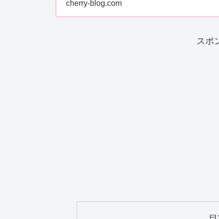
cherry-blog.com
スポ
目