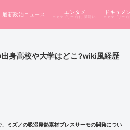
エンタメ
ドキュメ
最新政治ニュース
このカテゴリーでは、芸能やエンタメに関するニュースをまとめています。 テレビや配信サービス、SNSなど多様な情報源から話題をピックアップ。 ニュース記事だけでは分からない背景や疑問点を深掘りし、分かりやすく解説しています。
出身高校や大学はどこ?wiki風経歴
X」で、ミズノの吸湿発熱素材ブレスサーモの開発につい