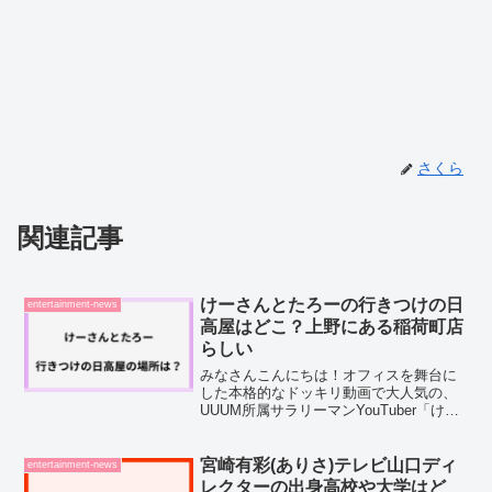
さくら
関連記事
けーさんとたろーの行きつけの日
entertainment-news
高屋はどこ？上野にある稲荷町店
らしい
みなさんこんにちは！オフィスを舞台に
した本格的なドッキリ動画で大人気の、
UUUM所属サラリーマンYouTuber「けー
さんとたろー」。上司と部下というリア
ルな関係性がそのままコンテンツになっ
ていて、見ていると本当に仲のよさが伝
宮崎有彩(ありさ)テレビ山口ディ
entertainment-news
わってきますよ...
レクターの出身高校や大学はど