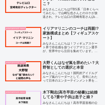
こ？
みなさんこんにちは!TBS系「日本くらべ
てみたら」で山崎弘也さんとのロケが放
送され、テレビ山口の宮崎有彩さん(みや
ざきありさ)が注目を集めていますね。宮
崎有彩さんは以前アイドルとして活動し
ていた経歴があるそうで、いったいどん
イリアマリニンのコーチは両親!?
entertainment-news
な方なのか気にな...
家族構成まとめ【フィギュアスケ
ート】
みなさんこんにちは！フィギュアスケー
ト界で存在感を放つイリアマリニン選手
が、世界中から注目を集めています。史
上初の4回転アクセル成功者として、ミラ
ノオリンピックでも大きな期待が寄せら
れていますよね。そんなイリアマリニン
大野くんはなぜ嵐を辞めたい？大
entertainment-news
選手のコーチとして支え...
野智としての選択と本音
みなさんこんにちは！国民的アイドルグ
ループ嵐のリーダーとして、長年にわた
って日本のエンターテインメント界を牽
引してきた大野智さん。歌もダンスも、
そして絵画や彫刻まで手がける、まさに
マルチな才能を持つ方ですよね。そんな
木下剛志(高市早苗の秘書)は結婚
entertainment-news
大野くんが、「嵐を辞めた...
してる?妻や子供は息子と娘？
みなさんこんにちは！高市早苗首相の公