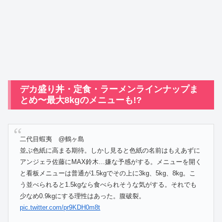
デカ盛り丼・定食・ラーメンラインナップま
とめ〜最大8kgのメニューも!?
二代目蝦夷 @鶴ヶ島
並ぶ色紙に高まる期待。しかし見ると色紙の名前はもえあずに
アンジェラ佐藤にMAX鈴木…嫌な予感がする。メニューを開く
と看板メニューは普通が1.5kgでその上に3kg、5kg、8kg。こ
う並べられると1.5kgなら食べられそうな気がする。それでも
少なめ0.9kgにする理性はあった。腹破裂。
pic.twitter.com/pr9KDH0m8t