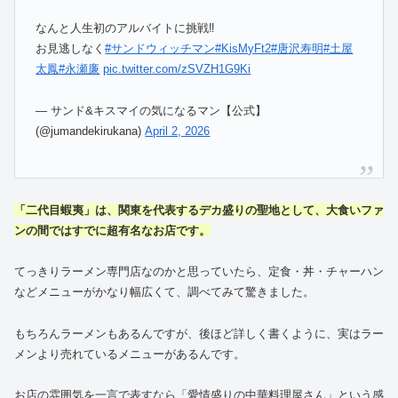
なんと人生初のアルバイトに挑戦‼️
お見逃しなく
#サンドウィッチマン
#KisMyFt2
#唐沢寿明
#土屋
太鳳
#永瀬廉
pic.twitter.com/zSVZH1G9Ki
— サンド&キスマイの気になるマン【公式】
(@jumandekirukana)
April 2, 2026
「二代目蝦夷」は、関東を代表するデカ盛りの聖地として、大食いファ
ンの間ではすでに超有名なお店です。
てっきりラーメン専門店なのかと思っていたら、定食・丼・チャーハン
などメニューがかなり幅広くて、調べてみて驚きました。
もちろんラーメンもあるんですが、後ほど詳しく書くように、実はラー
メンより売れているメニューがあるんです。
お店の雰囲気を一言で表すなら「愛情盛りの中華料理屋さん」という感