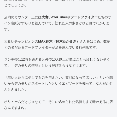
じでしょうか。
店内のカウンター上には
大食いYouTuber
や
フードファイター
たちのサ
イン色紙がずらりと並んでいて、訪れた人の多さがひと目でわかりま
す。
大食いチャンピオンの
MAX鈴木（鈴木たかまさ）
さんをはじめ、数多
くの名だたるフードファイターが足を運んでいる行列店です。
ランチ帯は12時を過ぎると外で10人以上が並ぶことも珍しくないそう
で、「デカ盛りの聖地」という呼び名もうなずけます。
「若い人たちに少しでも力を与えたい、笑顔になってほしい」という想
いからデカ盛りがスタートしたというエピソードを知って、なんだかじ
んときました。
ボリュームだけじゃなくて、そこに込められた気持ちまで味わえるお店
なんですよね。