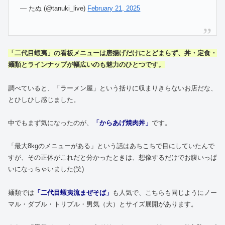
— たぬ (@tanuki_live)
February 21, 2025
「二代目蝦夷」の看板メニューは唐揚げだけにとどまらず、丼・定食・
麺類とラインナップが幅広いのも魅力のひとつです。
調べていると、「ラーメン屋」という括りに収まりきらないお店だな、
とひしひし感じました。
中でもまず気になったのが、
「からあげ焼肉丼」
です。
「最大8kgのメニューがある」という話はあちこちで目にしていたんで
すが、その正体がこれだと分かったときは、想像するだけでお腹いっぱ
いになっちゃいました(笑)
麺類では
「二代目蝦夷流まぜそば」
も人気で、こちらも同じようにノー
マル・ダブル・トリプル・男気（大）とサイズ展開があります。