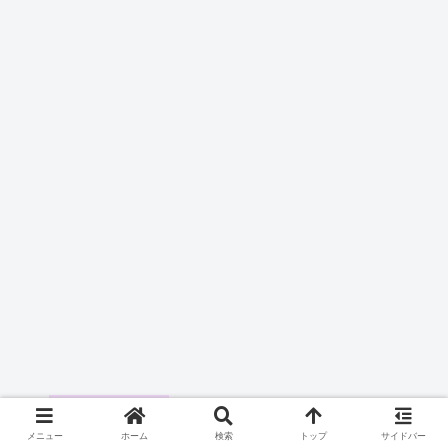
ヒカキンの鬼茶は鶴瓶の健康ミネラルむぎ茶に勝て
る？どっちが人気？
メニュー
ホーム
検索
トップ
サイドバー