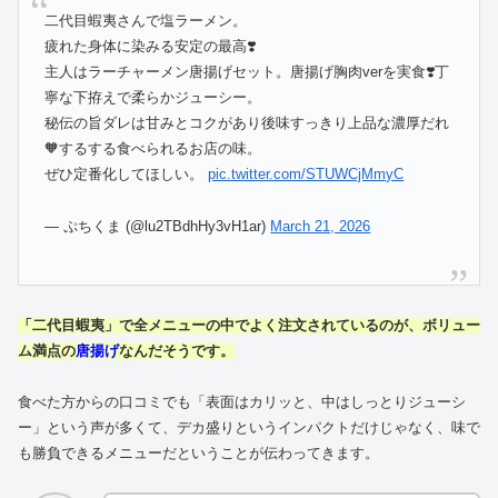
二代目蝦夷さんで塩ラーメン。
疲れた身体に染みる安定の最高❣️
主人はラーチャーメン唐揚げセット。唐揚げ胸肉verを実食❣️丁
寧な下拵えで柔らかジューシー。
秘伝の旨ダレは甘みとコクがあり後味すっきり上品な濃厚だれ
🧡するする食べられるお店の味。
ぜひ定番化してほしい。
pic.twitter.com/STUWCjMmyC
— ぷちくま (@lu2TBdhHy3vH1ar)
March 21, 2026
「二代目蝦夷」で全メニューの中でよく注文されているのが、ボリュー
ム満点の
唐揚げ
なんだそうです。
食べた方からの口コミでも「表面はカリッと、中はしっとりジューシ
ー」という声が多くて、デカ盛りというインパクトだけじゃなく、味で
も勝負できるメニューだということが伝わってきます。