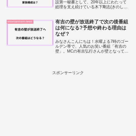
設第一秘書として、20年以上にわたって
総理を支え続けている木下剛志(きのした
つよし)さん。サナエトークン問題をきっ
かけに注目が集まり、「どんな人なんだ
ろう？」と気になっている方も多いので
有吉の壁が放送終了で次の後番組
entertainment-news
はないでしょうか。...
は何になる?予想や終わる理由は
なぜ？
みなさんこんにちは！水曜よる7時のゴー
ルデン帯で、人気のお笑い番組「有吉の
壁」。MCの有吉弘行さんが壁となって、
芸人たちのネタを〇か×かで判定していく
スタイルが人気を集めていますよね。そ
んな有吉の壁についてなんですが、「ど
うやら放送終了する...
スポンサーリンク