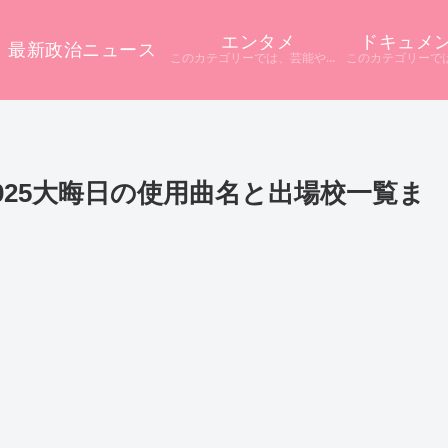
エンタメ
ドキュメ
最新政治ニュース
このカテゴリーでは、芸能やエンタメに関するニュースをまとめています。 テレビや配信サービス、SNSなど多様な情報源から話題をピックアップ。 ニュース記事だけでは分からない背景や疑問点を深掘りし、分かりやすく解説しています。
025大晦日の使用曲名と出場校一覧ま