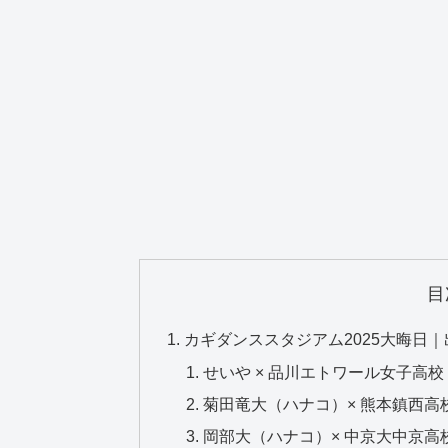
目
カギダンススタジアム2025大晦日
せいや × 品川エトワール女子高
菊田竜大（ハナコ）× 熊本鎮西高
岡部大（ハナコ）× 中京大中京高