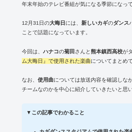
年末年始のテレビ番組が気になる季節になっ
12月31日の
大晦日
には、
新しいカギ
の
ダンス
ことで話題になっています。
今回は、
ハナコ
の
菊田
さんと
熊本鎮西高校
が
ム大晦日』で使用された楽曲
についてまとめ
なお、
使用曲
については放送内容を確認しな
チームなのかを中心に紹介していきたいと思
▼
この記事でわかること
カギダンススタジアムで使用された楽