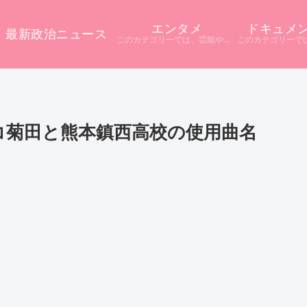
エンタメ
ドキュメ
最新政治ニュース
このカテゴリーでは、芸能やエンタメに関するニュースをまとめています。 テレビや配信サービス、SNSなど多様な情報源から話題をピックアップ。 ニュース記事だけでは分からない背景や疑問点を深掘りし、分かりやすく解説しています。
コ菊田と熊本鎮西高校の使用曲名