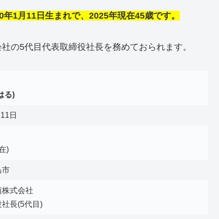
年1月11日生まれで、2025年現在45歳です。
会社の5代目代表取締役社長を務めておられます。
はる)
月11日
在)
島市
績株式会社
社長(5代目)