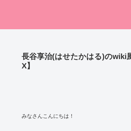
長谷享治(はせたかはる)のwi
X】
みなさんこんにちは！