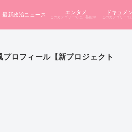
エンタメ
ドキュメ
最新政治ニュース
このカテゴリーでは、芸能やエンタメに関するニュースをまとめています。 テレビや配信サービス、SNSなど多様な情報源から話題をピックアップ。 ニュース記事だけでは分からない背景や疑問点を深掘りし、分かりやすく解説しています。
ki風プロフィール【新プロジェクト