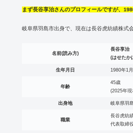
まず長谷享治さんのプロフィールですが、1980
岐阜県羽島市出身で、現在は長谷虎紡績株式
長谷享治
名前(読み方)
(はせたか
生年月日
1980年1
45歳
年齢
(2025年現
出身地
岐阜県羽
長谷虎紡
職業
代表取締役