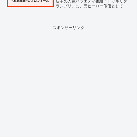
送中の人気バラエティ番組「ドッキリグ
ランプリ」に、元ヒーロー俳優として本
島純政さんが出演することが話題になっ
ています。そんな、本島純政さんについ
て気になった方も多いのではないでしょ
うか。そこで今回は、ド...
スポンサーリンク