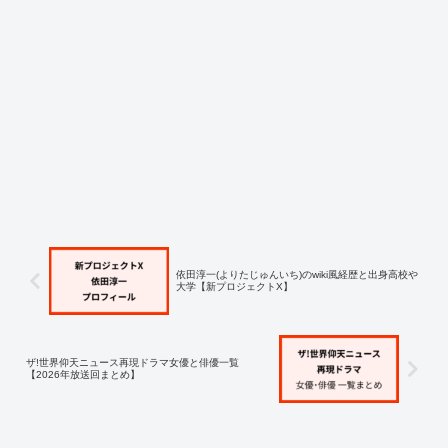
依田淳一(よりたじゅんいち)のwiki風経歴と出身高校や
大学【新プロジェクトX】
ザ!世界仰天ニュース再現ドラマ女優と俳優一覧
【2026年放送回まとめ】