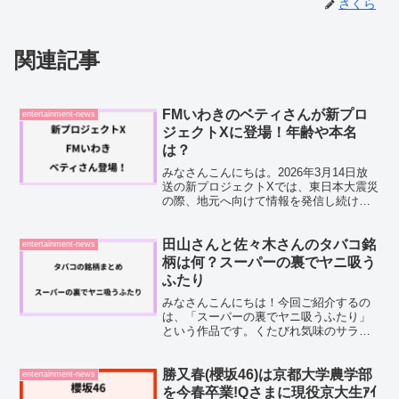
さくら
関連記事
FMいわきのベティさんが新プロ
entertainment-news
ジェクトXに登場！年齢や本名
は？
みなさんこんにちは。2026年3月14日放
送の新プロジェクトXでは、東日本大震災
の際、地元へ向けて情報を発信し続けた
FMいわきが特集されます。その中で注目
されているのが、ラジオパーソナリティ
ーとして長年活動しているベティさん。
田山さんと佐々木さんのタバコ銘
entertainment-news
人気番組「とび...
柄は何？スーパーの裏でヤニ吸う
ふたり
みなさんこんにちは！今回ご紹介するの
は、「スーパーの裏でヤニ吸うふたり」
という作品です。くたびれ気味のサラリ
ーマン佐々木さんと、スーパーの裏の喫
煙所で出会った田山さんが、タバコを片
手に過ごす何気ない時間を描いた物語な
勝又春(櫻坂46)は京都大学農学部
entertainment-news
んですよね。2026年7...
を今春卒業!Qさまに現役京大生ｱｲ