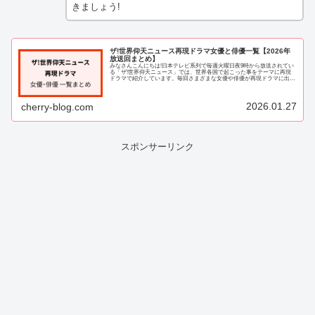
きましょう!
ザ!世界仰天ニュース再現ドラマ女優と俳優一覧【2026年
放送回まとめ】
みなさんこんにちは!日本テレビ系列で毎週火曜日夜9時から放送されてい
る「ザ!世界仰天ニュース」では、世界各国で起こった事をテーマに再現
ドラマで紹介しています。毎回さまざまな女優や俳優が再現ドラマに出演
し、リアルな演技で視聴者を魅了しています...
2026.01.27
cherry-blog.com
スポンサーリンク