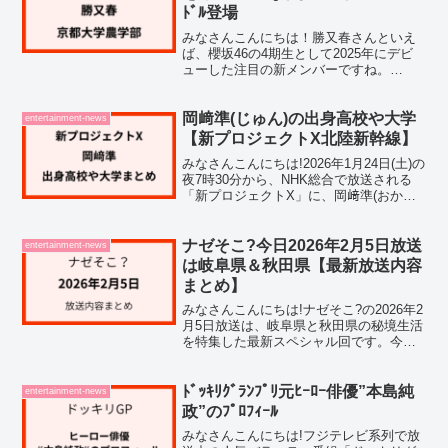
ﾄﾞﾙ登場
みなさんこんにちは！勝又春さんといえ
ば、櫻坂46の4期生として2025年にデビ
ューした注目の新メンバーですね。
167cmという長身と透明感あふれるルッ
クスはもちろんのこと、SNSを中心に
「実は現役京大生アイドルなのでは？」
岡﨑準(じゅん)の出身高校や大学
entertainment-news
という噂が広がり、...
【新プロジェクトX北陸新幹線】
みなさんこんにちは!2026年1月24日(土)の
夜7時30分から、NHK総合で放送される
「新プロジェクトX」に、岡﨑準(おかざ
きじゅん)さんが登場です。今回の新プロ
ジェクトXでは、北陸新幹線の飯山トンネ
ル建設という大プロジェクトに挑んだ技
ナゼそこ?今日2026年2月5日放送
entertainment-news
術...
は岐阜県＆秋田県【最新放送内容
まとめ】
みなさんこんにちは!ナゼそこ?の2026年2
月5日放送は、岐阜県と秋田県の秘境生活
を特集した最新スペシャル回です。今日
の放送では、年の差夫婦が2組も登場する
という驚きの内容になっています。岐阜
県の養蜂家夫婦は37歳差、秋田県の夫婦
ﾄﾞｯｷﾘｸﾞﾗﾝﾌﾟﾘ元ﾋｰﾛｰ俳優”本島純
entertainment-news
は16歳差...
政”のﾌﾟﾛﾌｨｰﾙ
みなさんこんにちは!フジテレビ系列で放