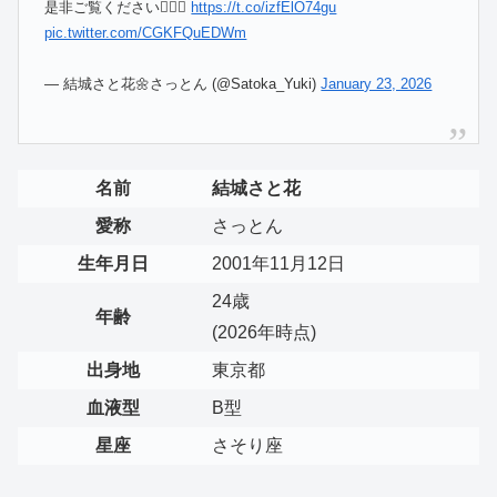
是非ご覧ください✍🏻📝
https://t.co/izfElO74gu
pic.twitter.com/CGKFQuEDWm
— 結城さと花︎🌼さっとん (@Satoka_Yuki)
January 23, 2026
名前
結城さと花
愛称
さっとん
生年月日
2001年11月12日
24歳
年齢
(2026年時点)
出身地
東京都
血液型
B型
星座
さそり座