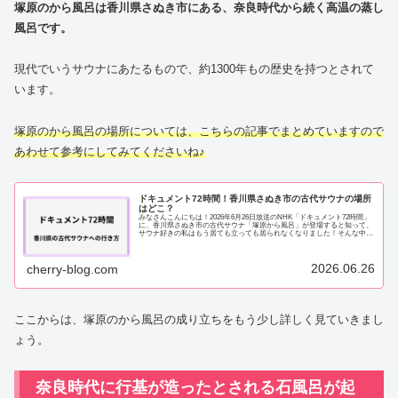
塚原のから風呂
は香川県さぬき市にある、奈良時代から続く高温の蒸し
風呂です。
現代でいうサウナにあたるもので、約1300年もの歴史を持つとされて
います。
塚原のから風呂の場所については、こちらの記事でまとめていますので
あわせて参考にしてみてくださいね♪
ドキュメント72時間！香川県さぬき市の古代サウナの場所
はどこ？
みなさんこんにちは！2026年6月26日放送のNHK「ドキュメント72時間」
に、香川県さぬき市の古代サウナ「塚原から風呂」が登場すると知って、
サウナ好きの私はもう居ても立っても居られなくなりました！そんな中、
「ドキュメント72時間に登場し...
2026.06.26
cherry-blog.com
ここからは、塚原のから風呂の成り立ちをもう少し詳しく見ていきまし
ょう。
奈良時代に行基が造ったとされる石風呂が起