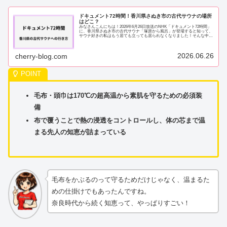
ドキュメント72時間！香川県さぬき市の古代サウナの場所
はどこ？
みなさんこんにちは！2026年6月26日放送のNHK「ドキュメント72時間」
に、香川県さぬき市の古代サウナ「塚原から風呂」が登場すると知って、
サウナ好きの私はもう居ても立っても居られなくなりました！そんな中、
「ドキュメント72時間に登場し...
2026.06.26
cherry-blog.com
毛布・頭巾は170℃の超高温から素肌を守るための必須装
備
布で覆うことで熱の浸透をコントロールし、体の芯まで温
まる先人の知恵が詰まっている
毛布をかぶるのって守るためだけじゃなく、温まるた
めの仕掛けでもあったんですね。
奈良時代から続く知恵って、やっぱりすごい！