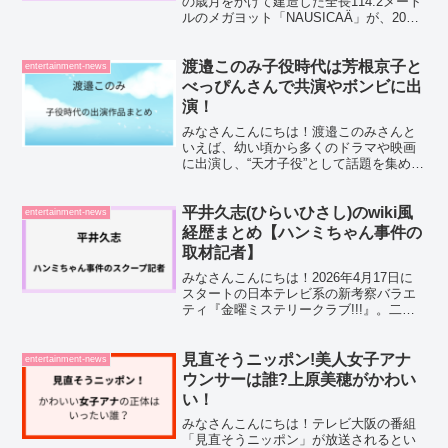
の歳月をかけて建造した全長114.2メート
ルのメガヨット「NAUSICAÄ」が、2026
年5月26日についに完成。私もXで話題に
なっているのを見て、思わず「え、もう
出航したの！？」と声を上げてしまいま
渡邉このみ子役時代は芳根京子と
entertainment-news
し...
べっぴんさんで共演やボンビに出
演！
みなさんこんにちは！渡邉このみさんと
いえば、幼い頃から多くのドラマや映画
に出演し、“天才子役”として話題を集めた
人物ですよね。その中でも特に印象的な
のが、NHK連続テレビ小説『べっぴんさ
ん』での芳根京子さんとの共演、そして
平井久志(ひらいひさし)のwiki風
entertainment-news
ドラマ『明日、ママ...
経歴まとめ【ハンミちゃん事件の
取材記者】
みなさんこんにちは！2026年4月17日に
スタートの日本テレビ系の新考察バラエ
ティ『金曜ミステリークラブ!!!』。二宮
和也さんと千鳥・ノブさんが初タッグを
組んだ話題の番組ですが、初回2時間スペ
シャルで成宮寛貴さんが演じる「日本人
見直そうニッポン!美人女子アナ
entertainment-news
取材記者」に...
ウンサーは誰?上原美穂がかわい
い！
みなさんこんにちは！テレビ大阪の番組
「見直そうニッポン」が放送されるとい