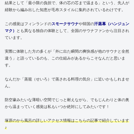
結果として「最小限の負担で、体の芯の芯まで温まる」という、先人が
経験から編み出した知恵が毛布スタイルに集約されているわけです。
この感覚はフィンランドの
スモークサウナ
や韓国の
汗蒸幕（ハンジュン
マク）
とも異なる独自の体験として、全国のサウナファンから注目され
ています。
実際に体験した方の多くが「外に出た瞬間の爽快感が他のサウナと全然
違う」と語っているのも、この仕組みがあるからこそなんだと思いま
す。
なんだか「蒸籠（せいろ）で蒸される料理の気分」に近いかもしれませ
ん。
防空壕みたいな薄暗い空間でじっと耐えながら、でもじんわりと体の奥
から温まっていく感覚は私もいつか絶対にしてみたいです！
塚原のから風呂の詳しいアクセス情報はこちらの記事で紹介しています
♪