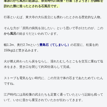
塚原のから風呂
の起源は、奈良時代の高僧・行基（ぎょうき）が讃岐を
訪れた際に造ったとされる石風呂です。
行基といえば、東大寺の大仏造立にも携わったとされる歴史的な人物。
そんな方が「庶民の病気を治したい」という思いで手がけたのが、この
から風呂
の始まりだといわれています。
幅1.2m、奥行2.7mという
豊島石（てしまいし）
の石室に、松葉を約
150kgほど焚き込みます。
火が燃え終わったら炭をならし、濡れたむしろとごもを交互に重ねて塩
水をまき、焚き口を閉じて約30分蒸らして完成。
ストーブも電気もない時代に、この方法で体の芯まであたためていたん
ですね。
江戸時代には高松藩の武士たちも足繁く通っていたという記録も残って
いて、いかに昔から重宝されていたかが伝わってきます。