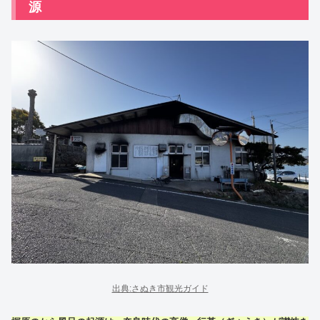
源
出典:さぬき市観光ガイド