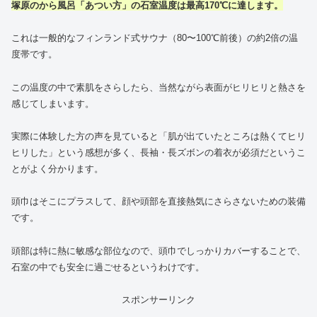
塚原のから風呂
「あつい方」の石室温度は最高170℃に達します。
これは一般的なフィンランド式サウナ（80〜100℃前後）の約2倍の温
度帯です。
この温度の中で素肌をさらしたら、当然ながら表面がヒリヒリと熱さを
感じてしまいます。
実際に体験した方の声を見ていると「肌が出ていたところは熱くてヒリ
ヒリした」という感想が多く、長袖・長ズボンの着衣が必須だというこ
とがよく分かります。
頭巾はそこにプラスして、顔や頭部を直接熱気にさらさないための装備
です。
頭部は特に熱に敏感な部位なので、頭巾でしっかりカバーすることで、
石室の中でも安全に過ごせるというわけです。
スポンサーリンク