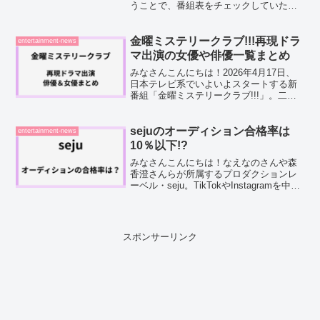
うことで、番組表をチェックしていたん
です。この番組では日本の伝統や文化、
最新技術などを取り上げているのです
が、ナレーションを担当する女子アナウ
金曜ミステリークラブ!!!再現ドラ
entertainment-news
ンサーがかわいいという情報...
マ出演の女優や俳優一覧まとめ
みなさんこんにちは！2026年4月17日、
日本テレビ系でいよいよスタートする新
番組「金曜ミステリークラブ!!!」。二宮
和也さんと千鳥・ノブさんが初タッグを
組む"新・考察バラエティー"として、放
送前からSNSで大きな話題になっていま
sejuのオーディション合格率は
entertainment-news
すよね。と...
10％以下!?
みなさんこんにちは！なえなのさんや森
香澄さんらが所属するプロダクションレ
ーベル・seju。TikTokやInstagramを中心
に、等身大の魅力を発信するタレントた
ちが次々と注目を集めていますよね。
「いつか自分もsejuのオーディションを
受...
スポンサーリンク