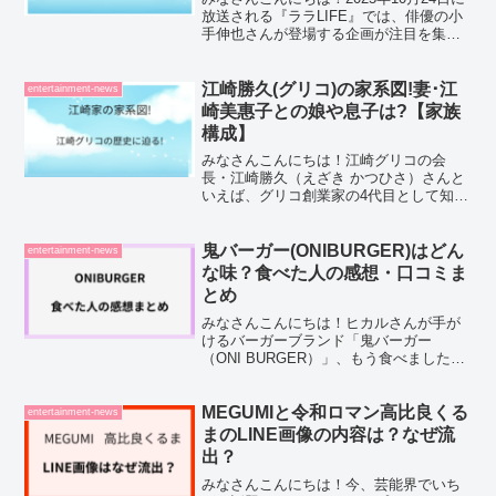
放送される『ララLIFE』では、俳優の小
手伸也さんが登場する企画が注目を集め
ています。今回の放送では、小手さん
が“ある高校のダンス部”と共にステージへ
立ち、ひとつの作品を作り上げていく様
江崎勝久(グリコ)の家系図!妻･江
entertainment-news
子が紹介さ...
崎美惠子との娘や息子は?【家族
構成】
みなさんこんにちは！江崎グリコの会
長・江崎勝久（えざき かつひさ）さんと
いえば、グリコ創業家の4代目として知ら
れています。そしてその妻である江崎美
惠子（えざき みえこ）さんも、料理研究
家としてテレビや雑誌に登場する注目の
鬼バーガー(ONIBURGER)はどん
entertainment-news
存在です。最近ではS...
な味？食べた人の感想・口コミま
とめ
みなさんこんにちは！ヒカルさんが手が
けるバーガーブランド「鬼バーガー
（ONI BURGER）」、もう食べました
か？発売初日からSNSが一気に盛り上が
って、私もタイムラインを見ながら「美
味しそう…！」とずっと気になっていた
MEGUMIと令和ロマン高比良くる
entertainment-news
んです。今回は、実際...
まのLINE画像の内容は？なぜ流
出？
みなさんこんにちは！今、芸能界でいち