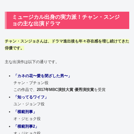
ミュージカル出身の実力派！チャン・スンジ
ョの主な出演ドラマ
チャン・スンジョ
さんは、ドラマ進出後も年々存在感を増し続けてきた
俳優
です。
主な出演作は以下の通りです。
「カネの花〜愛を閉ざした男〜」
チャン・ブチョン役
この作品で、
2017年MBC演技大賞 優秀演技賞
を受賞
「知ってるワイフ」
ユン・ジョンフ役
「模範刑事」
オ・ジヒョク役
「模範刑事2」
オ・ジヒョク役