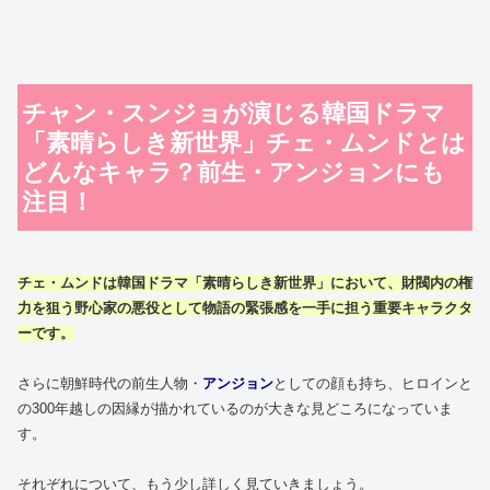
チャン・スンジョが演じる韓国ドラマ
「素晴らしき新世界」チェ・ムンドとは
どんなキャラ？前生・アンジョンにも
注目！
チェ・ムンド
は
韓国ドラマ「素晴らしき新世界」
において、財閥内の権
力を狙う野心家の悪役として物語の緊張感を一手に担う重要キャラクタ
ーです。
さらに朝鮮時代の前生人物・
アンジョン
としての顔も持ち、ヒロインと
の300年越しの因縁が描かれているのが大きな見どころになっていま
す。
それぞれについて、もう少し詳しく見ていきましょう。