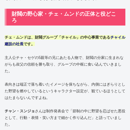
財閥の野心家・チェ・ムンドの正体と役どこ
ろ
チェ・ムンド
は、財閥グループ「チャイル」の中心事業である
チャイル
建設の社長
です。
主人公チャ・セゲの5親等の兄にあたる人物で、財閥の分家に生まれな
がらも叔父の信頼を勝ち取り、グループの中枢に食い込んでいきまし
た。
表向きは端正で落ち着いたイメージを保ちながら、内側にはぎらりとし
た野望を燃やしているというキャラクター設定が、観ているほうとして
はたまらないんですよね。
チャン・スンジョ
さんは制作発表会で「節制の中に野望を忍ばせた悪役
として、行動・表情・笑い方まで細かく作り込んだ」と語っていまし
た。