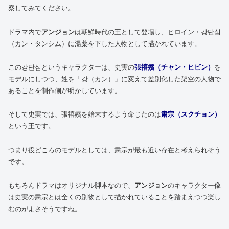
察してみてください。
ドラマ内で
アンジョン
は朝鮮時代の王として登場し、ヒロイン・강단심
（カン・タンシム）に湯薬を下した人物として描かれています。
この강단심というキャラクターは、史実の
張禧嬪（チャン・ヒビン）
を
モデルにしつつ、姓を「강（カン）」に変えて差別化した架空の人物で
あることを制作側が明かしています。
そして史実では、張禧嬪を始末するよう命じたのは
粛宗（スクチョン）
という王です。
つまり役どころのモデルとしては、粛宗が最も近い存在と考えられそう
です。
もちろんドラマはオリジナル脚本なので、
アンジョン
のキャラクター像
は史実の粛宗とは全くの別物として描かれていることを踏まえつつ楽し
むのがよさそうですね。