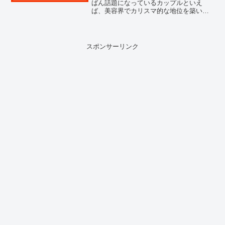
ばん話題になっているカップルといえ
ば、美容界でカリスマ的な地位を築いて
いるMEGUMIさんと、お笑いコンビ令和
ロマンのボケ担当・髙比良くるまさんの
お2人ではないでしょうか。正直、最初に
このニュースを見たと...
スポンサーリンク