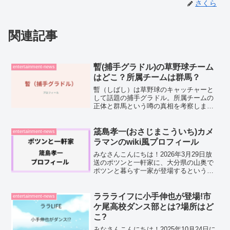
さくら
関連記事
暫(捕手グラドル)の草野球チーム
entertainment-news
はどこ？所属チームは群馬？
暫（しばし）は草野球のキャッチャーと
して話題の捕手グラドル。所属チームの
正体と群馬という噂の真相を考察しまし
た。
筬島孝一(おさじまこういち)カメ
entertainment-news
ラマンのwiki風プロフィール
みなさんこんにちは！2026年3月29日放
送のポツンと一軒家に、大分県の山奥で
ポツンと暮らす一家が登場するというこ
とで、気になって放送前に調べてみまし
た。今回登場するのは、元カメラマンと
いう経歴を持つ筬島孝一（おさじまこう
ララライフに小手伸也が登場!市
entertainment-news
いち）さんで、個展...
ケ尾高校ダンス部とは?場所はど
こ?
みなさんこんにちは！2025年10月24日に