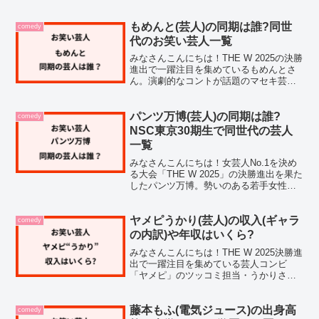
ん。コント師として独特の世界観を持つ
もめんとが、結成4年目にして初の決勝進
出を果たしたことで、一体どんな人物な
もめんと(芸人)の同期は誰?同世
comedy
のか気にな...
代のお笑い芸人一覧
みなさんこんにちは！THE W 2025の決勝
進出で一躍注目を集めているもめんとさ
ん。演劇的なコントが話題のマセキ芸能
社所属の女性芸人コンビですが、同期の
芸人さんって誰なんだろうって気になり
ませんか？私も気になって調べてみたの
パンツ万博(芸人)の同期は誰?
comedy
ですが、意外と...
NSC東京30期生で同世代の芸人
一覧
みなさんこんにちは！女芸人No.1を決め
る大会「THE W 2025」の決勝進出を果た
したパンツ万博。勢いのある若手女性コ
ンビとして注目を集めていますが、実は
NSC東京30期生として2024年4月から吉
本興業に所属している芸人さんなんです
ヤメピうかり(芸人)の収入(ギャラ
comedy
よ...
の内訳)や年収はいくら?
みなさんこんにちは！THE W 2025決勝進
出で一躍注目を集めている芸人コンビ
「ヤメピ」のツッコミ担当・うかりさ
ん。結成わずか数ヶ月で決勝進出という
快挙を成し遂げ、話題ですよね。ふと、
うかりさんの「ギャラや年収ってどれく
藤本もふ(電気ジュース)の出身高
comedy