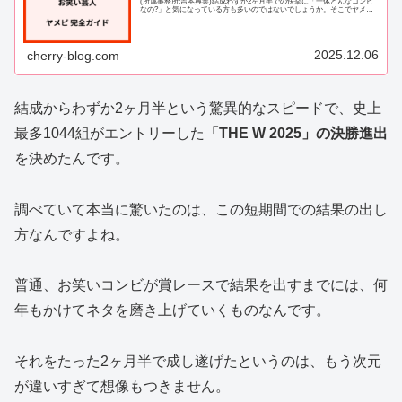
(所属事務所:吉本興業)結成わずか2ヶ月半での快挙に「一体どんなコンビ
なの?」と気になっている方も多いのではないでしょうか。そこでヤメピ
の二人のプロフィールから同期、...
2025.12.06
cherry-blog.com
結成からわずか2ヶ月半という驚異的なスピードで、史上
最多1044組がエントリーした
「THE W 2025」の決勝進出
を決めたんです。
調べていて本当に驚いたのは、この短期間での結果の出し
方なんですよね。
普通、お笑いコンビが賞レースで結果を出すまでには、何
年もかけてネタを磨き上げていくものなんです。
それをたった2ヶ月半で成し遂げたというのは、もう次元
が違いすぎて想像もつきません。