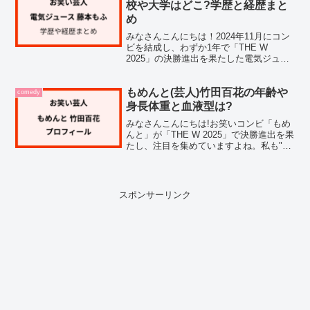
らいなんだろう？」...
校や大学はどこ?学歴と経歴まと
め
みなさんこんにちは！2024年11月にコン
ビを結成し、わずか1年で「THE W
2025」の決勝進出を果たした電気ジュー
ス。藤本もふさんの出身高校や大学など
が気になったので、調べてみたのですが
意外とまとまった情報が無いことに気が
もめんと(芸人)竹田百花の年齢や
comedy
付きました。...
身長体重と血液型は?
みなさんこんにちは!お笑いコンビ「もめ
んと」が「THE W 2025」で決勝進出を果
たし、注目を集めていますよね。私も"も
めんと"の竹田百花さんについて調べてみ
たのですが、年齢や身長体重について、
意外とまとまった情報が見つからなかっ
たんです...
スポンサーリンク