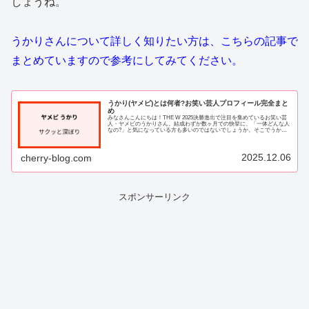
しょうね。
うかりさんについて詳しく知りたい方は、こちらの記事で
まとめていますので参考にしてみてください。
うかり(ヤメピ)とは何者?お笑い芸人プロフィール完全まと
め
みなさんこんにちは！THE W 2025決勝進出で注目を集めているお笑い芸
人・ヤメピのうかりさん。結成わずか数ヶ月での快挙に、「一体どんな人
なの?」と気になっている方も多いのではないでしょうか。そこでうかり
さんの基本プロフィールから学歴、プ...
2025.12.06
cherry-blog.com
スポンサーリンク