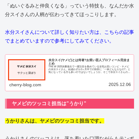
「ぬいぐるみと仲良くなる」っていう特技も、なんだか水
分スイさんの人柄が伝わってきてほっこりします。
水分スイさんについて詳しく知りたい方は、こちらの記事
でまとめていますので参考にしてみてください。
水分スイ(ヤメピ)とは何者?お笑い芸人プロフィール完全ま
とめ
THE W 2025決勝進出で一躍注目を集めている女性お笑いコンビ・ヤメピ
の水分スイさん。結成わずか2ヶ月半での快挙に「一体どんな人なの?」と
気になっている方も多いのではないでしょうか。そこで水分スイさんの基
本プロフィールから学歴、プライベ...
2025.12.06
cherry-blog.com
ヤメピのツッコミ担当は”うかり”
うかりさんは、ヤメピのツッコミ担当です。
うかりさんのツッコミは、落ち着いた口調ながらもテンポ