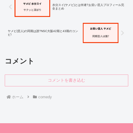
水分スイ(ヤメピ)とは何者?お笑い芸人プロフィール完
全まとめ
ヤメピ(芸人)の同期は誰?NSC大阪42期と43期のコン
ビ!
コメント
コメントを書き込む
ホーム
comedy