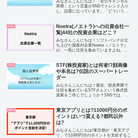
みなさんこんにちは！「苦労キャンセル
界隈」という言葉がSNSでトレンド入り
し、話題になっています。「どういう意
味？」「AIと関係があるの？」と感じた
方も多いのではないでしょうか。実はこ
の言葉、生成AIの急速な普及によって“人
Noetra(ノエトラ)への出資会社一
news
の苦労がどんどん...
覧|44社の投資企業はどこ？
みなさんこんにちは！ソフトバンクが立
ち上げた国産AI企業Noetra（ノエトラ）
が、一気に注目を集めていますよね。経
済産業省が2026年度に3873億円もの支援
を発表したこともあり、「一体どこの企
業が関わっているんだろう」と気になっ
STF(株投資家)とは何者!?顔画像
news
た方も多...
や本名は?伝説のスーパートレー
ダー
みなさんこんにちは！最近、投資界隈で
注目を集めているSTFさんという株式投
資家をご存じでしょうか？SNSでは、
「どんな人物なのか？」「顔や本名は明
かされているのか？」と気になる方も多
いはずです。私自身も同じように興味を
東京アプリとは?11000円分のポ
news
持ち、調べてみたところ...
イントはいつ貰える?都民以外
は?
みなさんこんにちは!東京都が「東京アプ
リ」で11000円分のポイントを支給するこ