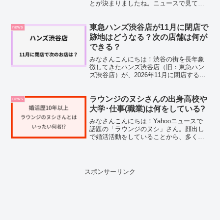
とが決まりましたね。ニュースで見て
「え、そんなにもらえるの!?」と思った
方も多いのではないでしょうか。私も調
べてみたのですが、そもそも東京アプリ
東急ハンズ渋谷店が11月に閉店で
news
って何なのか、い...
跡地はどうなる？次の店舗は何が
できる？
みなさんこんにちは！渋谷の街を長年象
徴してきたハンズ渋谷店（旧：東急ハン
ズ渋谷店）が、2026年11月に閉店すると
いうニュースが飛び込んできました。
「え、あのハンズが？」と思わず声に出
してしまった方も多いのではないでしょ
ラウンジのヌシさんの出身高校や
news
うか。そこで今回は、...
大学･仕事(職業)は何をしている?
みなさんこんにちは！Yahooニュースで
話題の「ラウンジのヌシ」さん。顔出し
で婚活活動をしていることから、多くの
注目を集めています。「どんな人物？」
「どこの出身？」「どんな仕事をしてい
るの？」と気になった方も多いのではな
いでしょうか。私自身...
スポンサーリンク