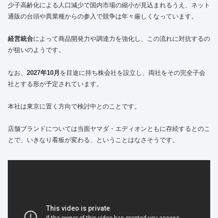
少子高齢化による人口減少で国内市場の縮小が見込まれるうえ、ネット
通販の台頭や異業種からの参入で競争は年々厳しくなっています。
経営統合
によって商品開発力や調達力を強化し、この流れに対抗するの
が狙いのようです。
なお、
2027年10月
を目途に持ち株会社を設立し、両社をその完全子会
社とする形が予定されています。
本社は東京に置く方向で検討中とのことです。
店舗ブランドについては当面ヤマダ・エディオンともに存続するとのこ
とで、いきなり看板が変わる、ということはなさそうです。