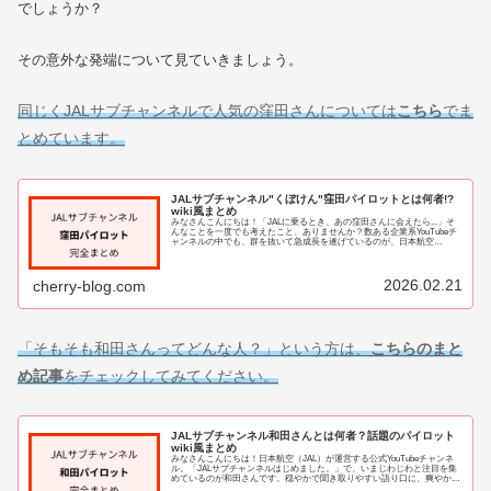
でしょうか？
その意外な発端について見ていきましょう。
同じくJALサブチャンネルで人気の窪田さんについては
こちら
でま
とめています。
JALサブチャンネル"くぼけん"窪田パイロットとは何者!?
wiki風まとめ
みなさんこんにちは！「JALに乗るとき、あの窪田さんに会えたら...」そ
んなことを一度でも考えたこと、ありませんか？数ある企業系YouTubeチ
ャンネルの中でも、群を抜いて急成長を遂げているのが、日本航空
（JAL）公式チャンネルの「JAL、...
2026.02.21
cherry-blog.com
「そもそも和田さんってどんな人？」という方は、
こちらのまと
め記事
をチェックしてみてください。
JALサブチャンネル和田さんとは何者？話題のパイロット
wiki風まとめ
みなさんこんにちは！日本航空（JAL）が運営する公式YouTubeチャンネ
ル。「JALサブチャンネルはじめました。」で、いまじわじわと注目を集
めているのが和田さんです。穏やかで聞き取りやすい語り口に、爽やかな
ルックス。さらに、帰国子女ならで...