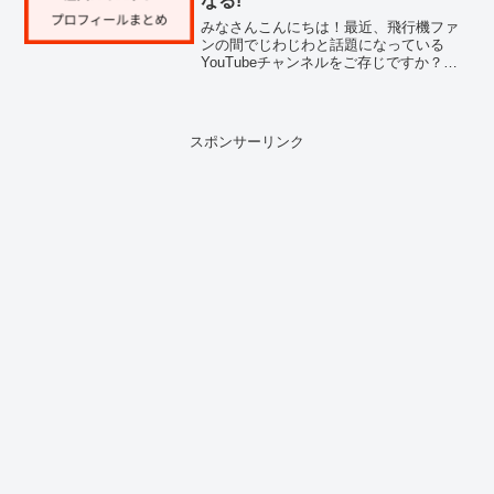
なる!
みなさんこんにちは！最近、飛行機ファ
ンの間でじわじわと話題になっている
YouTubeチャンネルをご存じですか？日
本航空（JAL）が公式に運営する「JAL、
サブチャンネルはじめました。」という
チャンネルなのですが、現役のパイロッ
トやCA、整備...
スポンサーリンク