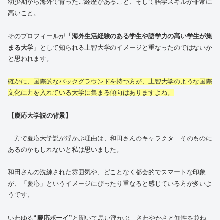
幼少期から海外で育ったご経歴があること、そして語学スキルが非常に
高いこと。
そのプロフィールが
「海外生活経験のある学生や語学力の高い学生が集
まる大学」
として知られる上智大学のイメージと重なったのではないか
と思われます。
確かに、国際的なバックグラウンドを持つ方が、上智大学のような国際
文化に力を入れている大学に集まる傾向はありますよね。
【慶応大学説の背景】
一方で慶応大学説が浮かぶ理由は、和田さんのキャラクターそのものに
あるのかもしれないと私は思いました。
和田さんの洗練された雰囲気や、どことなく都会的でスマートな印象
が、「慶応」というイメージにぴったり重なると感じている方が多いよ
うです。
いわゆる
“慶応ボーイ”
と聞いて思い浮かぶ、さわやかさと知性を兼ね