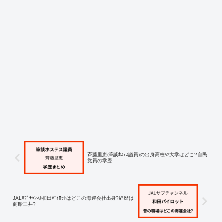
斉藤里恵(筆談ﾎｽﾃｽ議員)の出身高校や大学はどこ?自民
党員の学歴
JALｻﾌﾞﾁｬﾝﾈﾙ和田ﾊﾟｲﾛｯﾄはどこの海運会社出身?経歴は
商船三井?