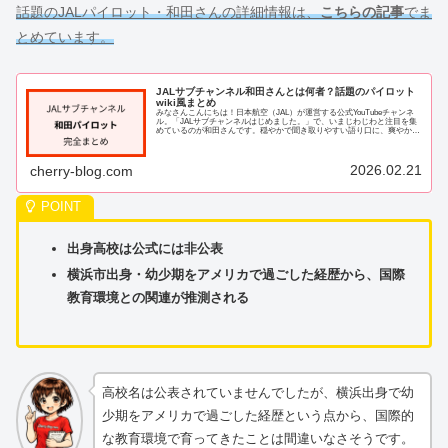
話題のJALパイロット・和田さんの詳細情報は、
こちらの記事
でま
とめています。
JALサブチャンネル和田さんとは何者？話題のパイロット
wiki風まとめ
みなさんこんにちは！日本航空（JAL）が運営する公式YouTubeチャンネ
ル。「JALサブチャンネルはじめました。」で、いまじわじわと注目を集
めているのが和田さんです。穏やかで聞き取りやすい語り口に、爽やかな
ルックス。さらに、帰国子女ならで...
2026.02.21
cherry-blog.com
出身高校は公式には非公表
横浜市出身・幼少期をアメリカで過ごした経歴から、国際
教育環境との関連が推測される
高校名は公表されていませんでしたが、横浜出身で幼
少期をアメリカで過ごした経歴という点から、国際的
な教育環境で育ってきたことは間違いなさそうです。