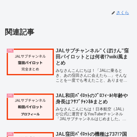
さくら
関連記事
JALサブチャンネル”くぼけん”窪
JAL
田パイロットとは何者!?wiki風ま
とめ
みなさんこんにちは！「JALに乗ると
き、あの窪田さんに会えたら...」そんな
ことを一度でも考えたこと、ありません
か？数ある企業系YouTubeチャンネルの
中でも、群を抜いて急成長を遂げている
のが、日本航空（JAL）公式チャンネル
JAL和田ﾊﾟｲﾛｯﾄのﾌﾟﾛﾌｨｰﾙ!年齢や
JAL
の「JAL、...
身長は?ｻﾌﾞﾁｬﾝﾈﾙまとめ
みなさんこんにちは！日本航空（JAL）
が公式に運営するYouTubeチャンネル
「JALサブチャンネルはじめました。」
に登場する和田さん。エアバスA350の副
操縦士として空の旅を支えながら、チャ
ンネルでは等身大の姿をファンに届けて
JAL窪田ﾊﾟｲﾛｯﾄの機種は737!?国
JAL