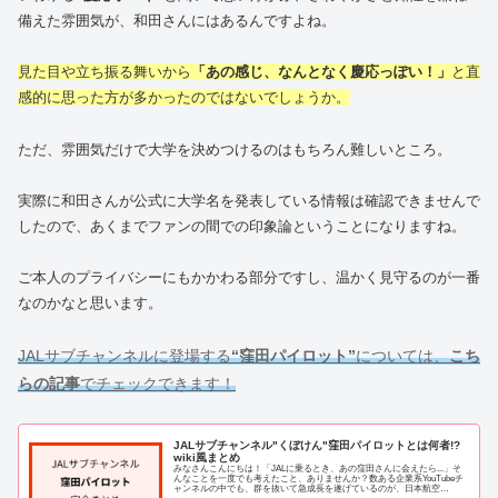
備えた雰囲気が、和田さんにはあるんですよね。
見た目や立ち振る舞いから
「あの感じ、なんとなく慶応っぽい！」
と直
感的に思った方が多かったのではないでしょうか。
ただ、雰囲気だけで大学を決めつけるのはもちろん難しいところ。
実際に和田さんが公式に大学名を発表している情報は確認できませんで
したので、あくまでファンの間での印象論ということになりますね。
ご本人のプライバシーにもかかわる部分ですし、温かく見守るのが一番
なのかなと思います。
JALサブチャンネルに登場する
“窪田パイロット”
については、
こち
らの記事
でチェックできます！
JALサブチャンネル"くぼけん"窪田パイロットとは何者!?
wiki風まとめ
みなさんこんにちは！「JALに乗るとき、あの窪田さんに会えたら...」そ
んなことを一度でも考えたこと、ありませんか？数ある企業系YouTubeチ
ャンネルの中でも、群を抜いて急成長を遂げているのが、日本航空