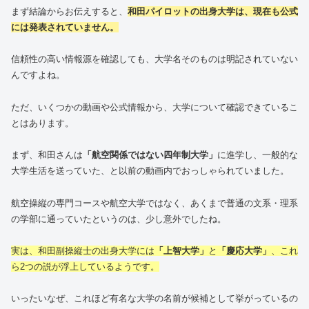
まず結論からお伝えすると、
和田パイロットの出身大学は、現在も公式
には発表されていません。
信頼性の高い情報源を確認しても、大学名そのものは明記されていない
んですよね。
ただ、いくつかの動画や公式情報から、大学について確認できているこ
とはあります。
まず、和田さんは
「航空関係ではない四年制大学」
に進学し、一般的な
大学生活を送っていた、と以前の動画内でおっしゃられていました。
航空操縦の専門コースや航空大学ではなく、あくまで普通の文系・理系
の学部に通っていたというのは、少し意外でしたね。
実は、和田副操縦士の出身大学には
「上智大学」
と
「慶応大学」
、これ
ら2つの説が浮上しているようです。
いったいなぜ、これほど有名な大学の名前が候補として挙がっているの