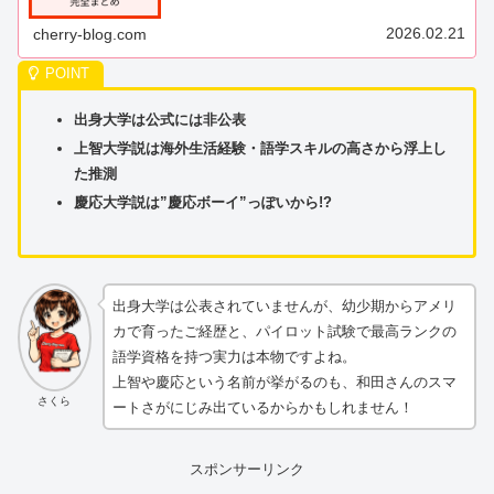
（JAL）公式チャンネルの「JAL、...
2026.02.21
cherry-blog.com
出身大学は公式には非公表
上智大学説は海外生活経験・語学スキルの高さから浮上し
た推測
慶応大学説は”慶応ボーイ”っぽいから!?
出身大学は公表されていませんが、幼少期からアメリ
カで育ったご経歴と、パイロット試験で最高ランクの
語学資格を持つ実力は本物ですよね。
上智や慶応という名前が挙がるのも、和田さんのスマ
さくら
ートさがにじみ出ているからかもしれません！
スポンサーリンク