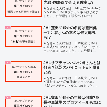
くれる存在と...
内線･国際線で会える確率は?
みなさんこんにちは！JAL公式YouTubeチ
ャンネル「JALサブチャンネルはじめま
した。」に登場する現役パイロット、窪
田副操縦士（くぼけんさん）。その親し
みやすいキャラクターと飾らない話しぶ
りで、チャンネルを見るたびに「一度で
JAL窪田ﾊﾟｲﾛｯﾄの名前は窪田健
JAL
いいからクボ...
一?くぼけんの本名は健太郎説
も!?
みなさんこんにちは！日本航空（JAL）
の公式YouTubeチャンネル「JAL、サブチ
ャンネルはじめました。」に登場す
る、"パイロット系YouTuber"の窪田副操
縦士ことくぼけんさん。親しみやすいキ
ャラクターと飾らないトークで、チャン
JALサブチャンネル和田さんとは
JAL
ネル登...
何者？話題のパイロットwiki風ま
とめ
みなさんこんにちは！日本航空（JAL）
が運営する公式YouTubeチャンネル。
「JALサブチャンネルはじめました。」
で、いまじわじわと注目を集めているの
が和田さんです。穏やかで聞き取りやす
い語り口に、爽やかなルックス。さら
JAL窪田ﾊﾟｲﾛｯﾄの年齢は何歳?身
JAL
に、帰国子女ならで...
長や血液型のプロフィールも気に