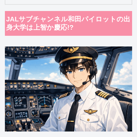
JALサブチャンネル和田パイロットの出
身大学は上智か慶応!?