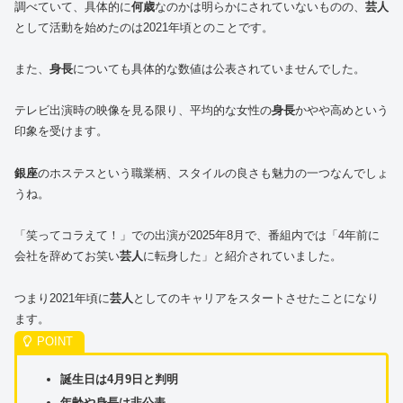
調べていて、具体的に
何歳
なのかは明らかにされていないものの、
芸人
として活動を始めたのは2021年頃とのことです。
また、
身長
についても具体的な数値は公表されていませんでした。
テレビ出演時の映像を見る限り、平均的な女性の
身長
かやや高めという
印象を受けます。
銀座
のホステスという職業柄、スタイルの良さも魅力の一つなんでしょ
うね。
「笑ってコラえて！」での出演が2025年8月で、番組内では「4年前に
会社を辞めてお笑い
芸人
に転身した」と紹介されていました。
つまり2021年頃に
芸人
としてのキャリアをスタートさせたことになり
ます。
誕生日は4月9日と判明
年齢や身長は非公表