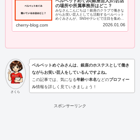
ベルベットめぐみ(銀座芸人)のお店
の場所や所属事務所はどこ？
みなさんこんにちは！銀座のクラブで働きな
がらお笑い芸人としても活動するベルベット
めぐみさんが、SNSやテレビで注目を集めて
います。そんなベルベットめぐみさんです
2026.01.06
cherry-blog.com
が、実際に働いているお店の場所や所属事務
所が気になっている方も多いのではないで
し...
ベルベットめぐみさんは、銀座のホステスとして働き
ながらお笑い芸人をしているんですよね。
この記事では、気になる
年齢
や
本名
などの
プロフィー
ル
情報を詳しく見ていきましょう！
さくら
スポンサーリンク