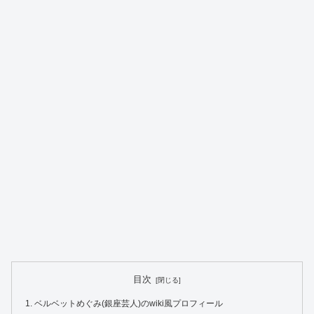
目次
ベルベットめぐみ(銀座芸人)のwiki風プロフィール