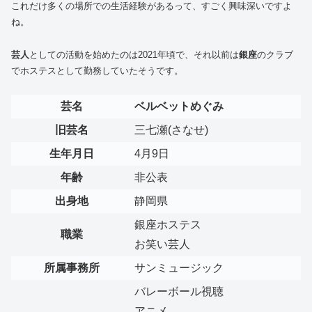
これだけ多くの場所での生活経験があるって、すごく興味深いですよ
ね。
芸人
としての活動を始めたのは2021年頃で、それ以前は
銀座
のクラブ
でホステスとして勤務していたそうです。
芸名
ベルベットめぐみ
旧芸名
三七瀬(さなせ)
生年月日
4月9日
年齢
非公表
出身地
静岡県
銀座ホステス
職業
お笑い芸人
所属事務所
サンミュージック
バレーボール視聴
アニメ