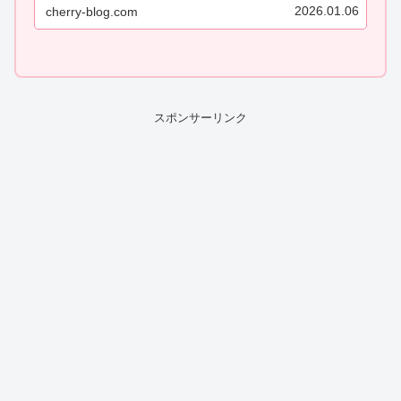
います。そんなベルベットめぐみさんです
2026.01.06
cherry-blog.com
が、実際に働いているお店の場所や所属事務
所が気になっている方も多いのではないで
し...
スポンサーリンク