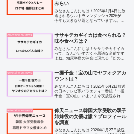
みらい
みなさんこんにちは！2026年1月4日に放
送されるウルトラマンダッシュ2026が、
今年も大きな話題となっていますね。私
も毎年ワクワクしながら楽しみにしてい
る番組なのですが、アスリートたちが本
気で挑む姿は見ていてワクワクしますよ
ササキテカギイカは食べられる？
entertainment-news
ね！さて今回は...
味や食べ方は？
みなさんこんにちは！ササキテカギイカ
って、なんだかすごく不思議な名前です
よね。知床半島の沖合に現れる「幻の巨
大イカ」として、最近話題になっている
この生き物。そこで今回は、ササキテカ
ギイカが食べられるのかどうか、実際の
一攫千金！宝の山でヤフオクアカ
entertainment-news
味や食べ方について掘り下...
ウントは？
みなさんこんにちは！2026年6月2日放送
の日本テレビ系バラエティー番組『一攫
千金！宝の山』いよいよ今夜放送されま
す。旧車をレストアしてオークションに
出品する人気企画が今回も登場。ヒロミ
さんや加藤浩次さん、そして加藤浩次商
仰天ニュース韓国大学受験の双子
entertainment-news
事の新入社員として...
姉妹役の女優は誰？プロフィール
を調査
みなさんこんにちは!2026年1月27日放送