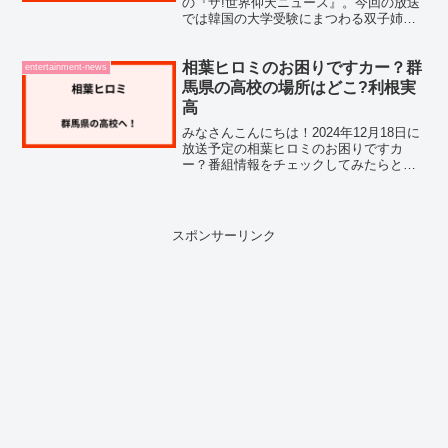
の『ザ!世界仰天ニュース』。今回の放送
では韓国の大学受験にまつわる双子姉妹
の不正問題が取り上げられる予定で、再
現ドラマに登場する女優さんたちについ
て気になっている方も多いのではないで
相葉ヒロミのお困りですカー？群
entertainment-news
しょうか？私も...
馬県の高校の場所はどこ?利根実
高
みなさんこんにちは！2024年12月18日に
放送予定の相葉ヒロミのお困りですカ
ー？番組情報をチェックしてみたらとて
も気になる内容でした！今回の舞台は群
馬県のとある実業高校で、生徒たちから
の「中庭が荒れ放題だからキレイにした
い」というお困りご...
スポンサーリンク