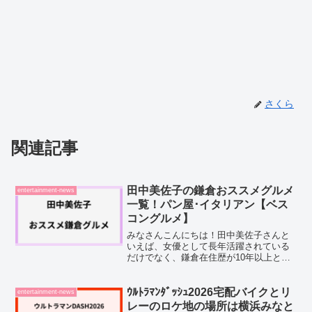
さくら
関連記事
田中美佐子の鎌倉おススメグルメ
entertainment-news
一覧！パン屋･イタリアン【ベス
コングルメ】
みなさんこんにちは！田中美佐子さんと
いえば、女優として長年活躍されている
だけでなく、鎌倉在住歴が10年以上とい
う筋金入りの鎌倉通として知られていま
すよね。鎌倉のグルメにも詳しく、これ
までに多くのお店を紹介されています。
ｳﾙﾄﾗﾏﾝﾀﾞｯｼｭ2026宅配バイクとリ
entertainment-news
そこで今回は、田中美佐...
レーのロケ地の場所は横浜みなと