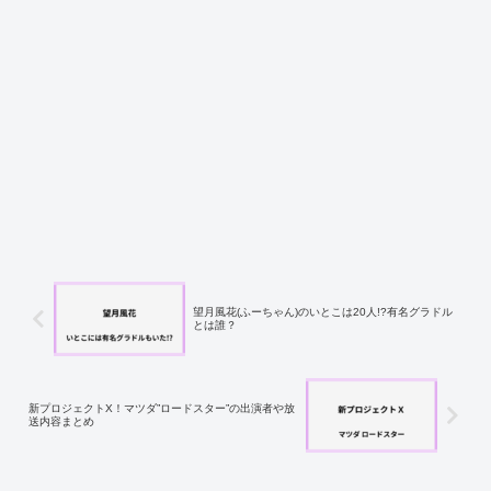
望月風花(ふーちゃん)のいとこは20人!?有名グラドル
とは誰？
新プロジェクトX！マツダ”ロードスター”の出演者や放
送内容まとめ