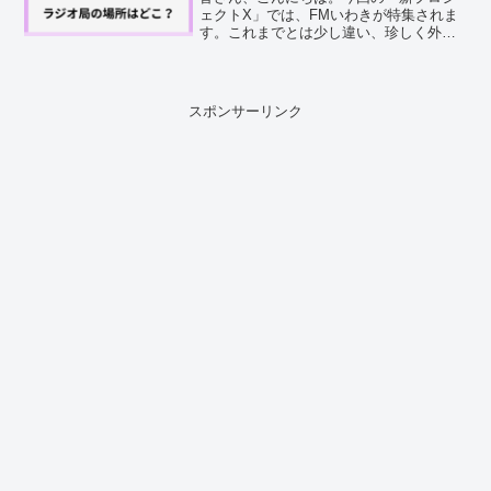
ェクトX」では、FMいわきが特集されま
す。これまでとは少し違い、珍しく外ロ
ケで実際のラジオ局が登場する放送とな
っているようですね。番組を見ている
と、 「このスタジオってどんな場所なん
だろう？」と、ふと気に...
スポンサーリンク