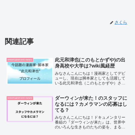
さくら
関連記事
此元和津也(このもとかずや)の出
entertainment-news
身高校や大学は?wiki風経歴
みなさんこんにちは！漫画家としてデビ
ューし、現在は脚本家としても活躍して
いる此元和津也（このもとかずや）さん
に注目が集まっています。現在放送中の
ドラマ『シナントロープ』、公開中の映
画『ホウセンカ』、そして連載中の漫画
ダーウィンが来た！のスタッフに
entertainment-news
『カミキル』──。まった...
なるには？カメラマンの応募はし
てる？
みなさんこんにちは！ドキュメンタリー
番組の『ダーウィンが来た』は、世界中
のいろんな生きものたちの姿を、まるで
一緒に冒険しているような気分で見られ