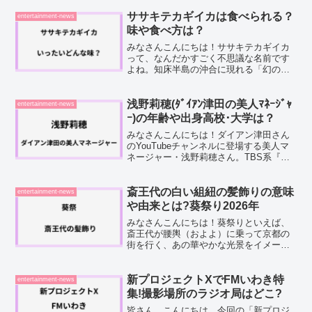
るのが魅力ですよね。迫力のある映像や
長期にわたる自然環境での撮影などを見
ササキテカギイカは食べられる？
entertainment-news
ていて、「あのスクープ映...
味や食べ方は？
みなさんこんにちは！ササキテカギイカ
って、なんだかすごく不思議な名前です
よね。知床半島の沖合に現れる「幻の巨
大イカ」として、最近話題になっている
この生き物。そこで今回は、ササキテカ
ギイカが食べられるのかどうか、実際の
浅野莉穂(ﾀﾞｲｱﾝ津田の美人ﾏﾈｰｼﾞｬ
entertainment-news
味や食べ方について掘り下...
ｰ)の年齢や出身高校･大学は？
みなさんこんにちは！ダイアン津田さん
のYouTubeチャンネルに登場する美人マ
ネージャー・浅野莉穂さん。TBS系『水
曜日のダウンタウン』の人気企画「名探
偵津田」シリーズにも登場し、「美人す
ぎる」「かわいすぎる」という声がネッ
斎王代の白い組紐の髪飾りの意味
entertainment-news
ト上にあふれてい...
や由来とは?葵祭り2026年
みなさんこんにちは！葵祭りといえば、
斎王代が腰輿（およよ）に乗って京都の
街を行く、あの華やかな光景をイメージ
する方が多いのではないでしょうか。十
二単に白い化粧、そして額の両側からそ
っと垂れ下がる白い組紐の髪飾り。とて
新プロジェクトXでFMいわき特
entertainment-news
も印象に残る髪飾りでどん...
集!撮影場所のラジオ局はどこ?
皆さん、こんにちは。今回の「新プロジ