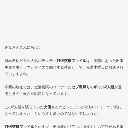
みなさんこんにちは！
日本テレビ系の人気バラエティ
THE突破ファイル
は、実際にあった出来
事を再現ドラマとクイズで紹介する番組として、毎週木曜日に放送され
ていますよね。
今回の放送では、空港税関のコーナーに
セブ島帰り
の
ギャル2人組
が登
場しその可愛さが話題になっています。
この2人組を演じていた
女優
さんのビジュアルがかわいくて、つい気に
なってしまった、という方も多いのではないでしょうか。
THE突破ファイル
といえば、出演者のリアルな演技力にも定評がある番