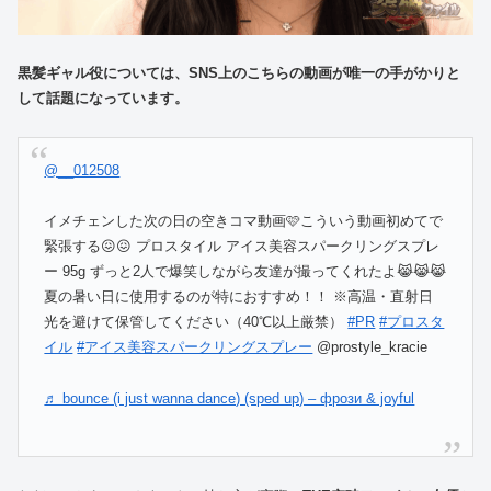
黒髪ギャル役については、SNS上のこちらの動画が唯一の手がかりと
して話題になっています。
@__012508
イメチェンした次の日の空きコマ動画🩷こういう動画初めてで
緊張する😖😖 プロスタイル アイス美容スパークリングスプレ
ー 95g ずっと2人で爆笑しながら友達が撮ってくれたよ😹😹😹
夏の暑い日に使用するのが特におすすめ！！ ※高温・直射日
光を避けて保管してください（40℃以上厳禁）
#PR
#プロスタ
イル
#アイス美容スパークリングスプレー
@prostyle_kracie
♬ bounce (i just wanna dance) (sped up) – фрози & joyful