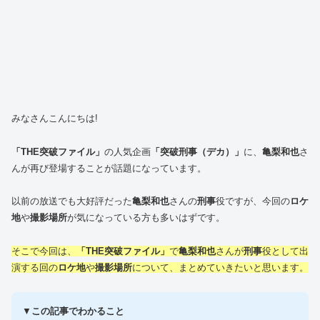
みなさんこんにちは!
「THE突破ファイル」
の人気企画
「突破刑事（デカ）」
に、
亀梨和也
さ
んが再び登場することが話題になっています。
以前の放送でも大好評だった
亀梨和也
さんの
刑事
役ですが、今回の
ロケ
地
や
撮影場所
が気になっている方も多いはずです。
そこで今回は、
「THE突破ファイル」
で
亀梨和也
さんが
刑事
役として出
演する回の
ロケ地
や
撮影場所
について、まとめていきたいと思います。
▼
この記事でわかること