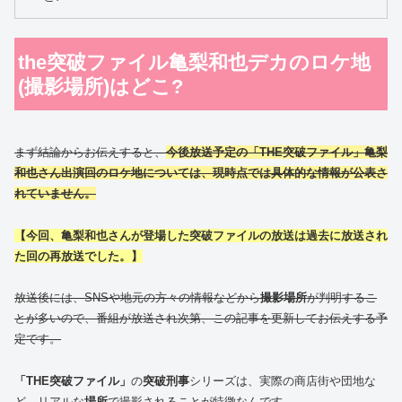
the突破ファイル亀梨和也デカのロケ地
(撮影場所)はどこ?
まず結論からお伝えすると、
今後放送予定の「THE突破ファイル」亀梨
和也さん出演回のロケ地については、現時点では具体的な情報が公表さ
れていません。
【今回、亀梨和也さんが登場した突破ファイルの放送は過去に放送され
た回の再放送でした。】
放送後には、SNSや地元の方々の情報などから
撮影場所
が判明するこ
とが多いので、番組が放送され次第、この記事を更新してお伝えする予
定です。
「THE突破ファイル」
の
突破刑事
シリーズは、実際の商店街や団地な
ど、リアルな
場所
で撮影されることが特徴なんです。