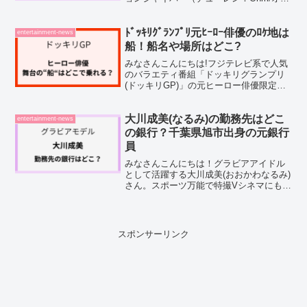
ム）さん。VIVAN2に出演されるという事
で、どんな俳優さんなのか気になります
よね。そこで今回は、タナパックジョン
ﾄﾞｯｷﾘｸﾞﾗﾝﾌﾟﾘ元ﾋｰﾛｰ俳優のﾛｹ地は
entertainment-news
ジャイパーさん...
船！船名や場所はどこ?
みなさんこんにちは!フジテレビ系で人気
のバラエティ番組「ドッキリグランプリ
(ドッキリGP)」の元ヒーロー俳優限定ド
ッキリが、大きな話題を集めていますよ
ね。今回の放送では、東京湾のクルーズ
船を舞台に、迫力満点の企画が展開され
大川成美(なるみ)の勤務先はどこ
entertainment-news
るます。ロケ地とな...
の銀行？千葉県旭市出身の元銀行
員
みなさんこんにちは！グラビアアイドル
として活躍する大川成美(おおかわなるみ)
さん。スポーツ万能で特撮Vシネマにも出
演するなど、その活躍が話題ですよね。
そんな大川成美さんのプロフィールは、
「元銀行員」という事なんですよね。そ
こで今回は、大川成...
スポンサーリンク