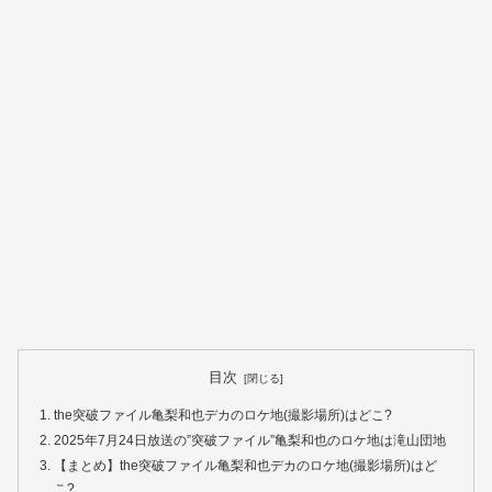
目次
the突破ファイル亀梨和也デカのロケ地(撮影場所)はどこ?
2025年7月24日放送の”突破ファイル”亀梨和也のロケ地は滝山団地
【まとめ】the突破ファイル亀梨和也デカのロケ地(撮影場所)はど
こ?