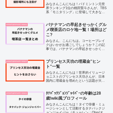
みなさんこんにちは！バドミントン元世
界ランキング1位の桃田賢斗さんが、TBS
系「モニタリング」に登場して大きな話
題となっていますね。2026年1月3日放送
のお正月SPでは、なにわ男子の大橋和也
さんや河合郁人さんとペアを組んでの出
バナナマンの早起きせっかくグル
entertainment-news
演が注目を集...
メ喫茶店のロケ地一覧！場所はど
こ?
みなさん、こんにちは。コーヒーブレイ
クはいかがお過ごしでしょうか？この記
事では、バナナマンの早起きせっかくグ
ルメで紹介された喫茶店のロケ地につい
てまとめています。さくら気になるお店
があったら、ぜひ詳細記事もチェックし
プリンセス天功の埋蔵金”ヒン
entertainment-news
てみてください！【最新回...
ト”一覧
みなさんこんにちは！世界的イリュージ
ョニストのプリンセス天功さんが、日本
国内に埋蔵金を埋めたという話題が大き
な注目を集めていますよね。見つけたら
一生働かなくてもいいくらいの金額だと
いうことで、まさに現代の宝探しとして
ﾀﾅﾊﾟｯｸｼﾞｮﾝｼﾞｬｲﾊﾟｰの年齢は28
entertainment-news
話題になっています。そん...
歳!wiki風プロフィール
みなさんこんにちは！タイで俳優・ミュ
ージシャンとして活動するタナパックジ
ョンジャイパー（チューレン：Ohm/オー