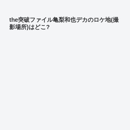
the突破ファイル亀梨和也デカのロケ地(撮
影場所)はどこ?