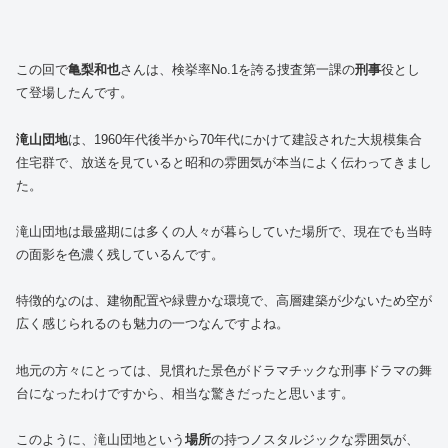
この回で
亀梨和也
さんは、検挙率No.1を誇る捜査第一課の
刑事
役とし
て登場したんです。
滝山団地
は、1960年代後半から70年代にかけて建設された大規模集合
住宅群で、放送を見ていると昭和の雰囲気が本当によく伝わってきまし
た。
滝山団地は最盛期には多くの人々が暮らしていた場所で、現在でも当時
の面影を色濃く残しているんです。
特徴的なのは、建物配置や緑豊かな環境で、高層建築が少ないため空が
広く感じられるのも魅力の一つなんですよね。
地元の方々にとっては、見慣れた景色がドラマチックな刑事ドラマの舞
台になったわけですから、相当な驚きだったと思います。
このように、滝山団地という
場所
の持つノスタルジックな雰囲気が、