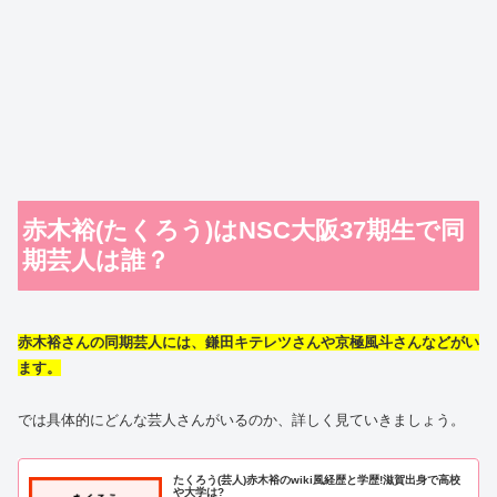
赤木裕(たくろう)はNSC大阪37期生で同
期芸人は誰？
赤木裕さんの同期芸人には、鎌田キテレツさんや京極風斗さんなどがい
ます。
では具体的にどんな芸人さんがいるのか、詳しく見ていきましょう。
たくろう(芸人)赤木裕のwiki風経歴と学歴!滋賀出身で高校
や大学は?