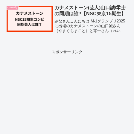
『カギダンススタジアム2025』に出場す
る全8チームの情報と使用曲(挿入歌)をま
カナメストーン(芸人)山口誠/零士
comedy
とめていきます...
の同期は誰?【NSC東京15期生】
みなさんこんにちは!M-1グランプリ2025
に出場のカナメストーンの山口誠さん
（やまぐちまこと）と零士さん（れい
じ）ですが、お二人の同期芸人にはどん
な方がいるのか気になりますよね。現在
はマセキ芸能社所属ですが、元々はNSC
東京15期生と聞い...
スポンサーリンク