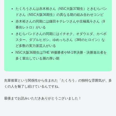
たくろうさんは赤木裕さん（NSC大阪37期生）ときむらバン
ドさん（NSC大阪36期生）の異なる期の組み合わせコンビ
赤木裕さんの同期には鎌田キテレツさんや京極風斗さん（9
番街レトロ）がいる
きむらバンドさんの同期にはイチオク、オダウエダ、カベポ
スター、ダブルヒガシ、ゆめっちさん（3時のヒロイン）な
ど多数の実力派芸人がいる
NSC大阪36期生はTHE W優勝者やM-1準決勝・決勝進出者を
多く輩出している層の厚い期
先輩後輩という関係性から生まれた「たくろう」の独特な雰囲気が、多
くの人を魅了し続けているんですね。
最後までお読みいただきありがとうございました！