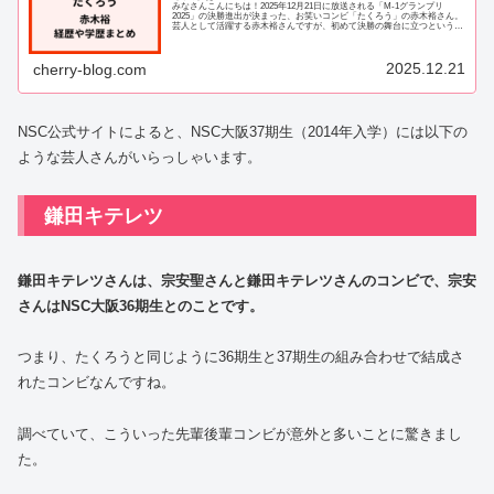
みなさんこんにちは！2025年12月21日に放送される「M-1グランプリ
2025」の決勝進出が決まった、お笑いコンビ「たくろう」の赤木裕さん。
芸人として活躍する赤木裕さんですが、初めて決勝の舞台に立つというこ
とで、どんな方なのか気になってい...
2025.12.21
cherry-blog.com
NSC公式サイトによると、NSC大阪37期生（2014年入学）には以下の
ような芸人さんがいらっしゃいます。
鎌田キテレツ
鎌田キテレツさんは、宗安聖さんと鎌田キテレツさんのコンビで、宗安
さんはNSC大阪36期生とのことです。
つまり、たくろうと同じように36期生と37期生の組み合わせで結成さ
れたコンビなんですね。
調べていて、こういった先輩後輩コンビが意外と多いことに驚きまし
た。