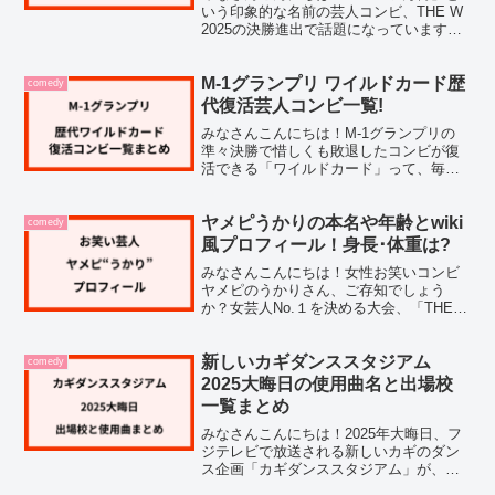
いう印象的な名前の芸人コンビ、THE W
2025の決勝進出で話題になっていますよ
ね。私も気になって調べてみたのです
が、結成わずか1年目という新人コンビな
ので、まだ情報が少なかったんです。そ
M-1グランプリ ワイルドカード歴
comedy
こで、パンツ万...
代復活芸人コンビ一覧!
みなさんこんにちは！M-1グランプリの
準々決勝で惜しくも敗退したコンビが復
活できる「ワイルドカード」って、毎年
注目されていますよね。個人的にも、ど
のコンビが復活するのか、いつもドキド
キしながら見守っています。調べてみた
ヤメピうかりの本名や年齢とwiki
comedy
ところ、ワイルドカード...
風プロフィール！身長･体重は?
みなさんこんにちは！女性お笑いコンビ
ヤメピのうかりさん、ご存知でしょう
か？女芸人No.１を決める大会、「THE
W 2025」の決勝進出が決定し、今注目を
集めているヤメピ。結成からわずか数ヶ
月で決勝の舞台に立つことが決まったと
新しいカギダンススタジアム
comedy
いう快挙を成し...
2025大晦日の使用曲名と出場校
一覧まとめ
みなさんこんにちは！2025年大晦日、フ
ジテレビで放送される新しいカギのダン
ス企画「カギダンススタジアム」が、大
注目を集めています。この記事では、