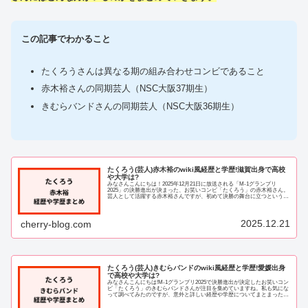
この記事でわかること
たくろうさんは異なる期の組み合わせコンビであること
赤木裕さんの同期芸人（NSC大阪37期生）
きむらバンドさんの同期芸人（NSC大阪36期生）
たくろう(芸人)赤木裕のwiki風経歴と学歴!滋賀出身で高校
や大学は?
みなさんこんにちは！2025年12月21日に放送される「M-1グランプリ
2025」の決勝進出が決まった、お笑いコンビ「たくろう」の赤木裕さん。
芸人として活躍する赤木裕さんですが、初めて決勝の舞台に立つというこ
とで、どんな方なのか気になってい...
2025.12.21
cherry-blog.com
たくろう(芸人)きむらバンドのwiki風経歴と学歴!愛媛出身
で高校や大学は?
みなさんこんにちは!M-1グランプリ2025で決勝進出が決定したお笑いコン
ビ「たくろう」のきむらバンドさんが注目を集めていますね。私も気にな
って調べてみたのですが、意外と詳しい経歴や学歴についてまとまった情
報が少なかったんです。この記事では...