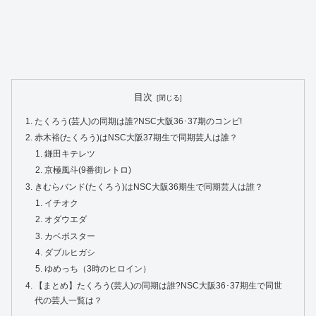
目次
たくろう(芸人)の同期は誰?NSC大阪36･37期のコンビ!
赤木裕(たくろう)はNSC大阪37期生で同期芸人は誰？
鎌田キテレツ
京極風斗(9番街レトロ)
きむらバンド(たくろう)はNSC大阪36期生で同期芸人は誰？
イチオク
オダウエダ
カベポスター
ダブルヒガシ
ゆめっち（3時のヒロイン）
【まとめ】たくろう(芸人)の同期は誰?NSC大阪36･37期生で同世
代の芸人一覧は？