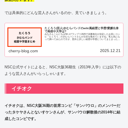
では具体的にどんな芸人さんがいるのか、見ていきましょう。
たくろう(芸人)きむらバンドのwiki風経歴と学歴!愛媛出身
で高校や大学は?
みなさんこんにちは!M-1グランプリ2025で決勝進出が決定したお笑いコン
ビ「たくろう」のきむらバンドさんが注目を集めていますね。私も気にな
って調べてみたのですが、意外と詳しい経歴や学歴についてまとまった情
報が少なかったんです。この記事では...
2025.12.21
cherry-blog.com
NSC公式サイトによると、NSC大阪36期生（2013年入学）には以下の
ような芸人さんがいらっしゃいます。
イチオク
イチオクは、NSC大阪36期の首席コンビ「サンパウロ」のメンバーだ
ったタケヤさんとないすケンさんが、サンパウロ解散後の2014年に結
成したコンビです。