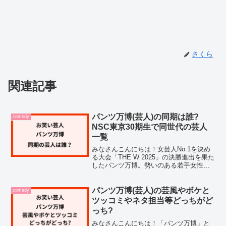
さくら
関連記事
パンツ万博(芸人)の同期は誰?
comedy
NSC東京30期生で同世代の芸人
一覧
みなさんこんにちは！女芸人No.1を決め
る大会「THE W 2025」の決勝進出を果た
したパンツ万博。勢いのある若手女性コ
ンビとして注目を集めていますが、実は
NSC東京30期生として2024年4月から吉
本興業に所属している芸人さんなんです
パンツ万博(芸人)の芸風やボケと
comedy
よ...
ツッコミやネタ担当等どっちがど
っち?
みなさんこんにちは！「パンツ万博」と