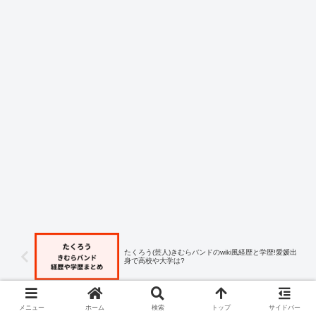
たくろう(芸人)きむらバンドのwiki風経歴と学歴!愛媛出
身で高校や大学は?
メニュー
ホーム
検索
トップ
サイドバー
ドラえもん声の木村佳代さんの喫茶店の場所は墨田区