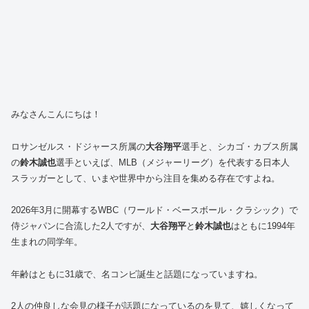
みなさんこんにちは！
ロサンゼルス・ドジャース所属の
大谷翔平
選手と、シカゴ・カブス所属
の
鈴木誠也
選手といえば、MLB（メジャーリーグ）を代表する日本人
スラッガーとして、いまや世界中から注目を集める存在ですよね。
2026年3月に開幕するWBC（ワールド・ベースボール・クラシック）で
侍ジャパンに合流した2人ですが、
大谷翔平
と
鈴木誠也
はともに1994年
生まれの同学年。
年齢はともに31歳で、名コンビ誕生と話題になっていますね。
2人の仲良しな会見の様子が話題になっているのを見て、嬉しくなって