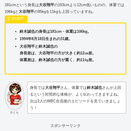
181cmという身長は
大谷翔平
の193cmより12cm低いものの、体重では
106kgと
大谷翔平
の95kgを11kgも上回っていますね。
鈴木誠也の身長は181cm・体重は106kg。
1994年8月18日生まれの31歳。
大谷翔平と鈴木誠也の
身長差は、大谷翔平の方が大きく約12㎝差。
体重差は、鈴木誠也の方が重く、約11㎏差。
身長では
大谷翔平
さん、体重では
鈴木誠也
さんが上回
るという対照的な体格が、よく伝わってきますよね。
次は2人のWBC合流後のエピソードを見ていきましょ
う！
さくら
スポンサーリンク