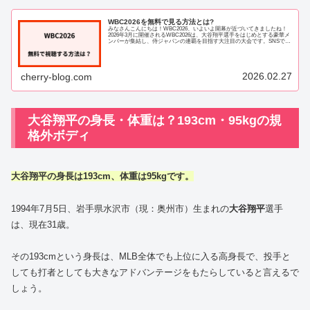
WBC2026を無料で見る方法とは?
みなさんこんにちは！WBC2026、いよいよ開幕が近づいてきましたね！
2026年3月に開催されるWBC2026は、大谷翔平選手をはじめとする豪華メ
ンバーが集結し、侍ジャパンの連覇を目指す大注目の大会です。SNSでも
「見たい！」「どこで視聴で...
2026.02.27
cherry-blog.com
大谷翔平の身長・体重は？193cm・95kgの規
格外ボディ
大谷翔平の身長は193cm、体重は95kgです。
1994年7月5日、岩手県水沢市（現：奥州市）生まれの
大谷翔平
選手
は、現在31歳。
その193cmという身長は、MLB全体でも上位に入る高身長で、投手と
しても打者としても大きなアドバンテージをもたらしていると言えるで
しょう。