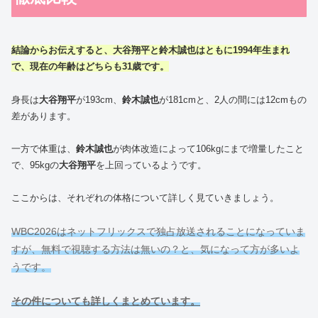
結論からお伝えすると、大谷翔平と鈴木誠也はともに1994年生まれ
で、現在の年齢はどちらも31歳です。
身長は
大谷翔平
が193cm、
鈴木誠也
が181cmと、2人の間には12cmもの
差があります。
一方で体重は、
鈴木誠也
が肉体改造によって106kgにまで増量したこと
で、95kgの
大谷翔平
を上回っているようです。
ここからは、それぞれの体格について詳しく見ていきましょう。
WBC2026はネットフリックスで独占放送されることになっていま
すが、無料で視聴する方法は無いの？と、気になって方が多いよ
うです。
その件についても詳しくまとめています。