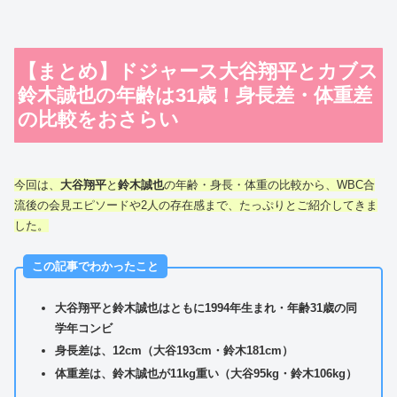
【まとめ】ドジャース大谷翔平とカブス
鈴木誠也の年齢は31歳！身長差・体重差
の比較をおさらい
今回は、
大谷翔平
と
鈴木誠也
の年齢・身長・体重の比較から、WBC合
流後の会見エピソードや2人の存在感まで、たっぷりとご紹介してきま
した。
この記事でわかったこと
大谷翔平と鈴木誠也はともに1994年生まれ・年齢31歳の同
学年コンビ
身長差は、12cm（大谷193cm・鈴木181cm）
体重差は、鈴木誠也が11kg重い（大谷95kg・鈴木106kg）