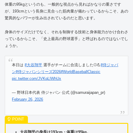
体重の95kgというのも、一般的な視点から見ればかなりの重さです
が、193cmという長身に見合った筋肉量が備わっているからこそ、あの
驚異的なパワーが生み出されているのだと思います。
身体のサイズだけでなく、それを制御する技術と身体能力がかけ合わさ
っているからこそ、「史上最高の野球選手」と呼ばれるのではないでし
ょうか。
本日は
#大谷翔平
選手がチームに合流しました⚾️💪
#侍ジャパ
ン
#侍ジャパンシリーズ2026
#WorldBaseballClassic
pic.twitter.com/JVKqLIWhUx
— 野球日本代表 侍ジャパン 公式 (@samuraijapan_pr)
February 26, 2026
大谷翔平の身長は193cm・体重は95kg。