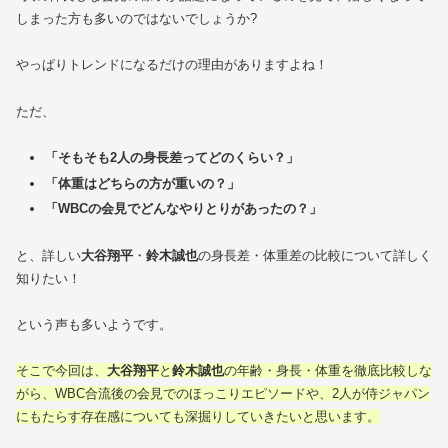
しまった方も多いのではないでしょうか?
やっぱりトレンドになるだけの理由がありますよね！
ただ、
「そもそも2人の身長差ってどのくらい？」
「体重はどちらの方が重いの？」
「WBCの会見でどんなやりとりがあったの？」
と、詳しい
大谷翔平
・
鈴木誠也
の身長差・体重差の比較について詳しく
知りたい！
という声も多いようです。
そこで今回は、
大谷翔平
と
鈴木誠也
の年齢・身長・体重を徹底比較しな
がら、WBC合流後の会見でのほっこりエピソードや、2人が侍ジャパン
にもたらす存在感についても深掘りしていきたいと思います。