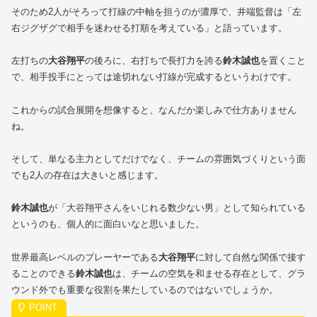
そのため2人がそろって打線の中軸を担うのが濃厚で、井端監督は「左
右ジグザグで相手を迷わせる打順を考えている」と語っています。
左打ちの
大谷翔平
の後ろに、右打ちで長打力を誇る
鈴木誠也
を置くこと
で、相手投手にとっては途切れない打線が完成するというわけです。
これからの試合展開を想像すると、なんだか楽しみで仕方ありません
ね。
そして、単なる主力としてだけでなく、チームの雰囲気づくりという面
でも2人の存在は大きいと感じます。
鈴木誠也
が「大谷翔平さんをいじれる数少ない男」として知られている
というのも、個人的に面白いなと思いました。
世界最高レベルのプレーヤーである
大谷翔平
に対して自然な関係で接す
ることのできる
鈴木誠也
は、チームの空気を和ませる存在として、グラ
ウンド外でも重要な役割を果たしているのではないでしょうか。