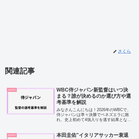
さくら
関連記事
WBC侍ジャパン新監督はいつ決
sports
まる？誰が決めるのか選び方や選
考基準を解説
みなさんこんにちは！2026年のWBCで、
侍ジャパンは準々決勝でベネズエラに敗
れ、史上初めて4強入りを逃す結果となり
ました。チームを率いた井端弘和監督も
退任の意向を示しており、次の侍ジャパ
ンの顔が誰になるのか、早くも気になっ
本田圭佑”イタリアサッカー衰退
sports