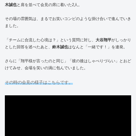
木誠也
と肩を並べて会見の席に着いた2人。
その場の雰囲気は、まるでお笑いコンビのような掛け合いで進んでいき
ました。
「チームに合流した心境は？」という質問に対し、
大谷翔平
がしっかり
とした回答を述べたあと、
鈴木誠也
はなんと「一緒です！」を連発。
さらに「翔平様が言ったのと同じ」「彼の後はしゃべりづらい」とおど
けてみせ、会場を笑いの渦に包んでいました。
その時の会見の様子はこちらです。