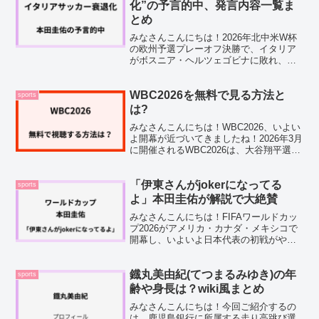
ている方は多いの...
化”の予言的中、発言内容一覧ま
とめ
みなさんこんにちは！2026年北中米W杯
の欧州予選プレーオフ決勝で、イタリア
がボスニア・ヘルツェゴビナに敗れ、敗
退。これで3大会連続のW杯予選敗退が確
定し、かつてACミランの10番として活躍
した本田圭佑さんがイタリアサッカーに
WBC2026を無料で見る方法と
sports
向けて放ってい...
は?
みなさんこんにちは！WBC2026、いよい
よ開幕が近づいてきましたね！2026年3月
に開催されるWBC2026は、大谷翔平選手
をはじめとする豪華メンバーが集結し、
侍ジャパンの連覇を目指す大注目の大会
です。SNSでも「見たい！」「どこで視
「伊東さんがjokerになってる
sports
聴で...
よ」本田圭佑が解説で大絶賛
みなさんこんにちは！FIFAワールドカッ
プ2026がアメリカ・カナダ・メキシコで
開幕し、いよいよ日本代表の初戦がやっ
てきましたね。日本のグループステージ
初戦の相手はオランダ代表で、結果は2対
2の引き分けでした。先制点を許してしま
鐡丸美由紀(てつまるみゆき)の年
sports
い、追いつい...
齢や身長は？wiki風まとめ
みなさんこんにちは！今回ご紹介するの
は、鹿児島銀行に所属する走り高跳び選