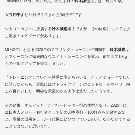
1994年8月18日、東京都荒川区生まれの
鈴木誠也
選手は、現在31歳。
大谷翔平
より43日遅く生まれた”同学年”です。
シカゴ・カブスに所属する
鈴木誠也
選手ですが、その体重については少
し驚きのエピソードがあります。
MLB2年目となる2023年のスプリングトレーニング期間中、
鈴木誠也
は
オフシーズンに徹底的なウエイトトレーニングを重ね、前年比で10kg
ものバルクアップを実現しました。
「トレーニングしていたら勝手に増えちゃいました」とジョーク交じり
に話しながらも、実際にはストライクゾーンのコントロールやパワー向
上を目的とした、明確な意図のある肉体改造だったそうです。
その結果、ずんぐりとしたパワーヒッター型の体型となり、2025年に
は日本人メジャー右打者として初の30本塁打・100打点を記録するな
ど、増量の成果をしっかり結果に結びつけているのが、なかなかできる
ことではないと思います。