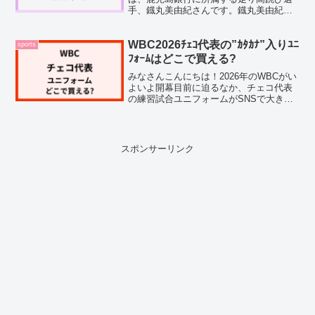
手、鐡丸美由紀さんです。鐡丸美由紀
（読み方:てつまるみゆき）さんは、大会
のたびにSNSで「美人すぎる」「スタイ
ル抜群」と話題になっている注目の選手
WBC2026ﾁｪｺ代表の”ｶﾀｶﾅ”入りﾕﾆ
sports
です。試合の映像や写真...
ﾌｫｰﾑはどこで買える?
みなさんこんにちは！2026年のWBCがい
よいよ開幕目前に迫るなか、チェコ代表
の練習試合ユニフォームがSNSで大きな
話題を呼んでいます。胸元に「CESKO」
とローマ字で書かれた下に、さらにカタ
カナで「チェコ」と記されたそのデザイ
ンを見て、「...
スポンサーリンク