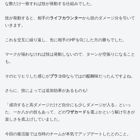
な数だけ一致すれば技が発動する仕組みでした。
技が発動すると、相手の
ライフカウンター
から技のダメージ分を引いて
いきます。
これを交互に繰り返し、先に相手のHPを0にした方の勝ちでした。
マークが揃わなければ技は発動しないので、ターンが空振りになること
も。
そのヒリヒリした感じが
プラコロ
ならではの醍醐味だったんですよね。
さらに、技によっては追加効果があるものも!
「成功すると高ダメージだけど自分にも少しダメージが入る」といっ
た、一か八かの技もあって、どの
ワザカード
を選ぶかという駆け引きが
楽しさを底上げしていました。
今回の復活版では当時のチームが本気でアップデートしたとのこと。