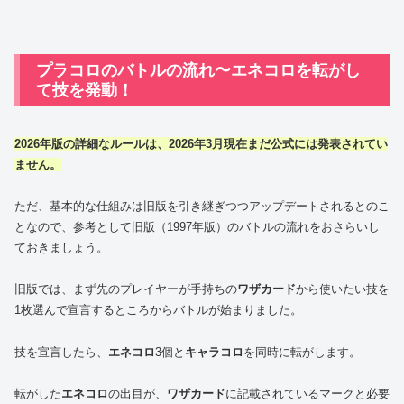
プラコロのバトルの流れ〜エネコロを転がし
て技を発動！
2026年版の詳細なルールは、2026年3月現在まだ公式には発表されてい
ません。
ただ、基本的な仕組みは旧版を引き継ぎつつアップデートされるとのこ
となので、参考として旧版（1997年版）のバトルの流れをおさらいし
ておきましょう。
旧版では、まず先のプレイヤーが手持ちの
ワザカード
から使いたい技を
1枚選んで宣言するところからバトルが始まりました。
技を宣言したら、
エネコロ
3個と
キャラコロ
を同時に転がします。
転がした
エネコロ
の出目が、
ワザカード
に記載されているマークと必要