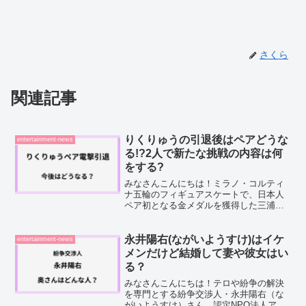
さくら
関連記事
りくりゅうの引退後はペアどうな
entertainment-news
る!?2人で新たな挑戦の内容は何
をする?
みなさんこんにちは！ミラノ・コルティ
ナ五輪のフィギュアスケートで、日本人
ペア初となる金メダルを獲得した三浦璃
来さんと木原龍一さん。「りくりゅう」
として日本中を沸かせてきた2人が、2026
年4月17日にSNSで今シーズン限りでの現
永井陽右(ながいようすけ)はイケ
entertainment-news
役引退を発表...
メンだけど結婚して妻や彼女はい
る？
みなさんこんにちは！テロや紛争の解決
を専門とする紛争交渉人・永井陽右（な
がいようすけ）さん。認定NPO法人アク