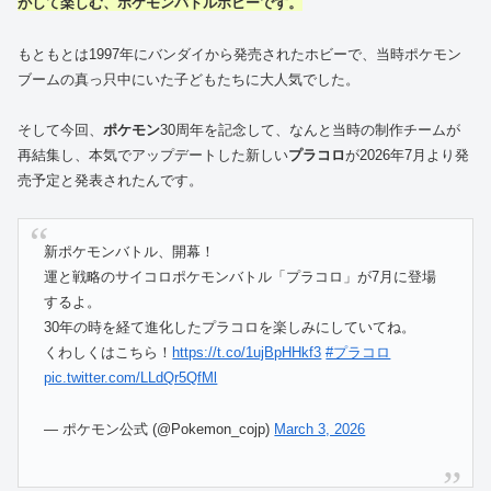
がして楽しむ、ポケモンバトルホビーです。
もともとは1997年にバンダイから発売されたホビーで、当時ポケモン
ブームの真っ只中にいた子どもたちに大人気でした。
そして今回、
ポケモン
30周年を記念して、なんと当時の制作チームが
再結集し、本気でアップデートした新しい
プラコロ
が2026年7月より発
売予定と発表されたんです。
新ポケモンバトル、開幕！
運と戦略のサイコロポケモンバトル「プラコロ」が7月に登場
するよ。
30年の時を経て進化したプラコロを楽しみにしていてね。
くわしくはこちら！
https://t.co/1ujBpHHkf3
#プラコロ
pic.twitter.com/LLdQr5QfMl
— ポケモン公式 (@Pokemon_cojp)
March 3, 2026