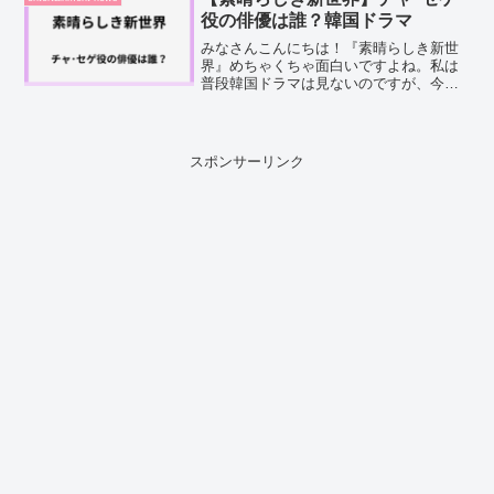
歴が気...
役の俳優は誰？韓国ドラマ
みなさんこんにちは！『素晴らしき新世
界』めちゃくちゃ面白いですよね。私は
普段韓国ドラマは見ないのですが、今、
絶賛ハマってます♪そのなかでも特に気に
なるのが、チャ・セゲですよね。"資本主
義の怪物"と呼ばれる財閥御曹司でありな
がら、次第に表情が...
スポンサーリンク