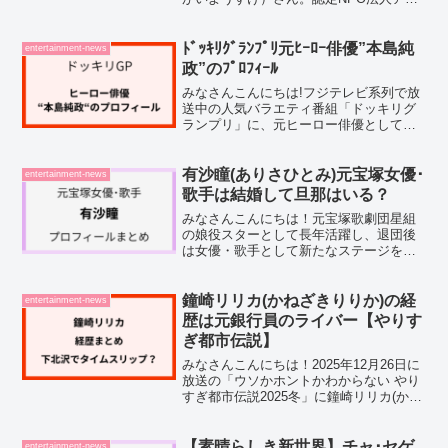
セプト・インターナショナルの代表理事
として、ソマリアやイエメンといった危
険な紛争地の最前線で活動されている方
ﾄﾞｯｷﾘｸﾞﾗﾝﾌﾟﾘ元ﾋｰﾛｰ俳優”本島純
entertainment-news
なんです。そんな永井陽...
政”のﾌﾟﾛﾌｨｰﾙ
みなさんこんにちは!フジテレビ系列で放
送中の人気バラエティ番組「ドッキリグ
ランプリ」に、元ヒーロー俳優として本
島純政さんが出演することが話題になっ
ています。そんな、本島純政さんについ
て気になった方も多いのではないでしょ
有沙瞳(ありさひとみ)元宝塚女優･
entertainment-news
うか。そこで今回は、ド...
歌手は結婚して旦那はいる？
みなさんこんにちは！元宝塚歌劇団星組
の娘役スターとして長年活躍し、退団後
は女優・歌手として新たなステージを歩
む有沙瞳（ありさひとみ）さん。その美
しい歌声と存在感は、宝塚ファンだけで
なく、演歌・ミュージカルのファン層に
鐘崎リリカ(かねざきりりか)の経
entertainment-news
も広く愛されています。そ...
歴は元銀行員のライバー【やりす
ぎ都市伝説】
みなさんこんにちは！2025年12月26日に
放送の「ウソかホントかわからない やり
すぎ都市伝説2025冬」に鐘崎リリカ(かね
ざきりりか)さんが登場です。下北沢での
タイムスリップ体験を語られるそうです
が、鐘崎リリカさんがどんな人なのか経
【素晴らしき新世界】チャ･セゲ
entertainment-news