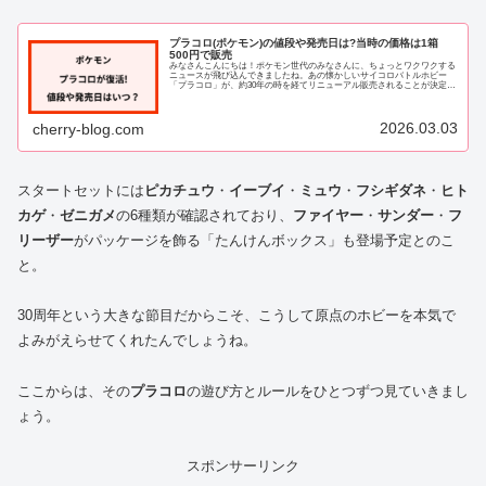
プラコロ(ポケモン)の値段や発売日は?当時の価格は1箱
500円で販売
みなさんこんにちは！ポケモン世代のみなさんに、ちょっとワクワクする
ニュースが飛び込んできましたね。あの懐かしいサイコロバトルホビー
「プラコロ」が、約30年の時を経てリニューアル販売されることが決定し
ました。SNSで「プラコロが復活するって本...
2026.03.03
cherry-blog.com
スタートセットには
ピカチュウ
・
イーブイ
・
ミュウ
・
フシギダネ
・
ヒト
カゲ
・
ゼニガメ
の6種類が確認されており、
ファイヤー
・
サンダー
・
フ
リーザー
がパッケージを飾る「たんけんボックス」も登場予定とのこ
と。
30周年という大きな節目だからこそ、こうして原点のホビーを本気で
よみがえらせてくれたんでしょうね。
ここからは、その
プラコロ
の遊び方とルールをひとつずつ見ていきまし
ょう。
スポンサーリンク