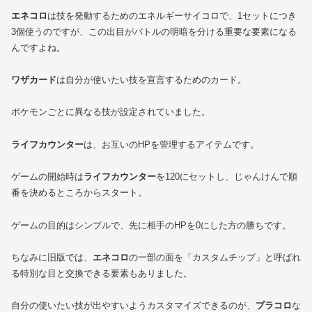
エネコロ
は技を発動するためのエネルギーサイコロで、1セットにつき
3個使うのですが、この出目がバトルの明暗を分ける重要な要素になる
んですよね。
ワザカード
は自分が使いたい技を宣言するためのカード。
ポケモンごとに異なる技が設定されていました。
ライフカウンター
は、お互いのHPを管理するアイテムです。
ゲームの開始時は
ライフカウンター
を120にセットし、じゃんけんで順
番を決めるところからスタート。
ゲームの目的はシンプルで、先に相手のHPを0にした方の勝ちです。
ちなみに旧版では、
エネコロ
の一部の面を「カスタムチップ」と呼ばれ
る特別な目と交換できる要素もありました。
自分の使いたい技が出やすいようカスタマイズできるのが、
プラコロ
な