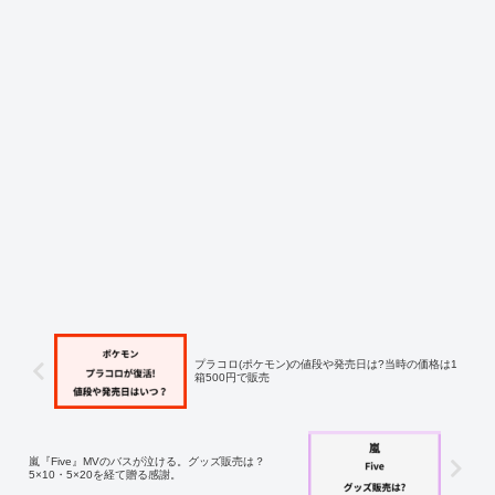
プラコロ(ポケモン)の値段や発売日は?当時の価格は1
箱500円で販売
嵐『Five』MVのバスが泣ける。グッズ販売は？
5×10・5×20を経て贈る感謝。