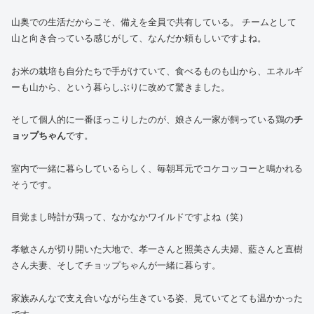
山奥での生活だからこそ、備えを全員で共有している。 チームとして
山と向き合っている感じがして、なんだか頼もしいですよね。
お米の栽培も自分たちで手がけていて、食べるものも山から、エネルギ
ーも山から、という暮らしぶりに改めて驚きました。
そして個人的に一番ほっこりしたのが、娘さん一家が飼っている鶏の
チ
ョップちゃん
です。
室内で一緒に暮らしているらしく、毎朝耳元でコケコッコーと鳴かれる
そうです。
目覚まし時計が鶏って、なかなかワイルドですよね（笑）
孝敏さんが切り開いた大地で、孝一さんと照美さん夫婦、藍さんと直樹
さん夫妻、そしてチョップちゃんが一緒に暮らす。
家族みんなで支え合いながら生きている姿、見ていてとても温かかった