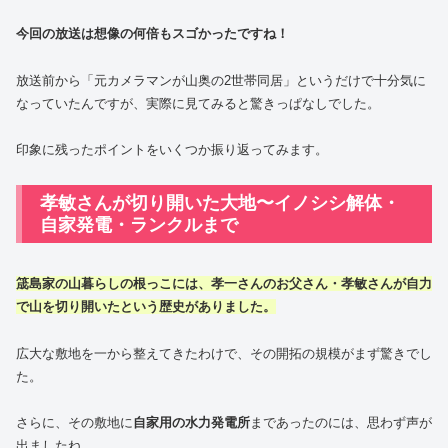
今回の放送は想像の何倍もスゴかったですね！
放送前から「元カメラマンが山奥の2世帯同居」というだけで十分気に
なっていたんですが、実際に見てみると驚きっぱなしでした。
印象に残ったポイントをいくつか振り返ってみます。
孝敏さんが切り開いた大地〜イノシシ解体・
自家発電・ランクルまで
筬島家の山暮らしの根っこには、孝一さんのお父さん・孝敏さんが自力
で山を切り開いたという歴史がありました。
広大な敷地を一から整えてきたわけで、その開拓の規模がまず驚きでし
た。
さらに、その敷地に
自家用の水力発電所
まであったのには、思わず声が
出ましたね。