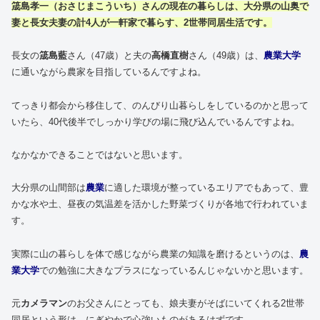
筬島孝一（おさじまこういち）さんの現在の暮らしは、大分県の山奥で
妻と長女夫妻の計4人が一軒家で暮らす、2世帯同居生活です。
長女の
筬島藍
さん（47歳）と夫の
高橋直樹
さん（49歳）は、
農業大学
に通いながら農家を目指しているんですよね。
てっきり都会から移住して、のんびり山暮らしをしているのかと思って
いたら、40代後半でしっかり学びの場に飛び込んでいるんですよね。
なかなかできることではないと思います。
大分県の山間部は
農業
に適した環境が整っているエリアでもあって、豊
かな水や土、昼夜の気温差を活かした野菜づくりが各地で行われていま
す。
実際に山の暮らしを体で感じながら農業の知識を磨けるというのは、
農
業大学
での勉強に大きなプラスになっているんじゃないかと思います。
元
カメラマン
のお父さんにとっても、娘夫妻がそばにいてくれる2世帯
同居という形は、にぎやかで心強いものがあるはずです。