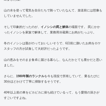
山の水を使って電気を自分たちで賄っていたなんて、放送前には想像も
していませんでした。
そして印象的だったのが、
イノシシの罠と解体
の場面です。 罠にかか
ったイノシシを家族で解体して、業務用冷蔵庫にお肉がたっぷり。
冬のイノシシは脂がのっておいしいそうで、6日前に捌いたお肉をロケ
スタッフの方が試食して大好評だったようです。
山の恵みをそのまま食卓に届ける暮らし、なんだかとても豊かだと思い
ました。
さらに、
1980年製のランクル
を今も現役で所有していて、乗るたびに
30分ほどかけて丁寧に掃除するそうです。
40年以上前の車をピカピカに保ち続けているって、もう愛情の深さが
すごいですよね。