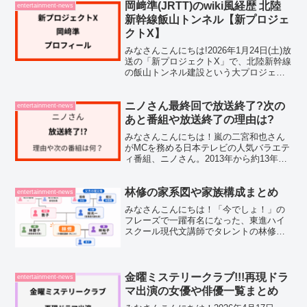
問に思うこともありますよね。私自身も
岡﨑準(JRTT)のwiki風経歴 北陸
entertainment-news
松岡葵アナの落ち着...
新幹線飯山トンネル【新プロジェ
クトX】
みなさんこんにちは!2026年1月24日(土)放
送の「新プロジェクトX」で、北陸新幹線
の飯山トンネル建設という大プロジェク
トの舞台裏が描かれるということで、本
当に楽しみですよね。岡﨑準さんは、
JRTT(鉄道・運輸機構)の元副理事長とし
ニノさん最終回で放送終了?次の
entertainment-news
て、日...
あと番組や放送終了の理由は?
みなさんこんにちは！嵐の二宮和也さん
がMCを務める日本テレビの人気バラエテ
ィ番組、ニノさん。2013年から約13年間
にわたって放送を続け、菊池風磨さん
（timelesz）をはじめとするニノさんフ
ァミリーと豪華ゲストが繰り広げるゆる
林修の家系図や家族構成まとめ
entertainment-news
くて温かい...
みなさんこんにちは！「今でしょ！」の
フレーズで一躍有名になった、東進ハイ
スクール現代文講師でタレントの林修さ
ん。博識でキレのあるトークが魅力の林
修さんですが、実はご家族がとにかくす
ごいんです！SNSで「林修の家族ってエ
リートばかり」という話...
金曜ミステリークラブ!!!再現ドラ
entertainment-news
マ出演の女優や俳優一覧まとめ