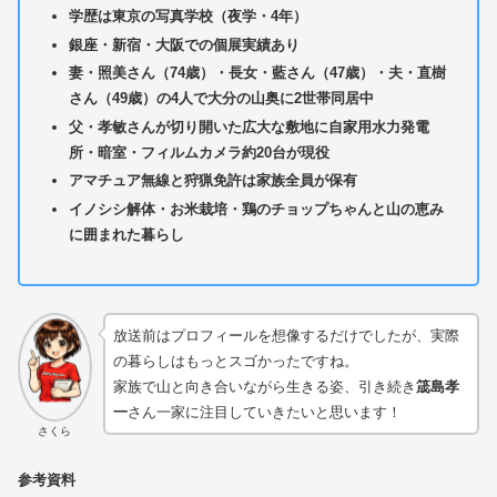
学歴は東京の写真学校（夜学・4年）
銀座・新宿・大阪での個展実績あり
妻・照美さん（74歳）・長女・藍さん（47歳）・夫・直樹
さん（49歳）の4人で大分の山奥に2世帯同居中
父・孝敏さんが切り開いた広大な敷地に自家用水力発電
所・暗室・フィルムカメラ約20台が現役
アマチュア無線と狩猟免許は家族全員が保有
イノシシ解体・お米栽培・鶏のチョップちゃんと山の恵み
に囲まれた暮らし
放送前はプロフィールを想像するだけでしたが、実際
の暮らしはもっとスゴかったですね。
家族で山と向き合いながら生きる姿、引き続き
筬島孝
一
さん一家に注目していきたいと思います！
さくら
参考資料