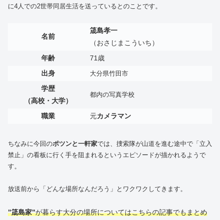
に4人での2世帯同居生活を送っているとのことです。
筬島孝一
名前
（おさじまこういち）
年齢
71歳
出身
大分県竹田市
学歴
都内の写真学校
（高校・大学）
職業
元
カメラマン
ちなみに今回の
ポツンと一軒家
では、捜索隊が山道を進む途中で「立入
禁止」の看板に行く手を阻まれるというエピソードが描かれるようで
す。
放送前から「どんな場所なんだろう」とワクワクしてきます。
”筬島家”
が暮らす大分の場所についてはこちらの記事でもまとめ