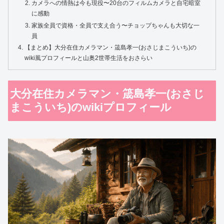
カメラへの情熱は今も現役〜20台のフィルムカメラと自宅暗室
に感動
家族全員で資格・全員で支え合う〜チョップちゃんも大切な一
員
【まとめ】大分在住カメラマン・筬島孝一(おさじまこういち)の
wiki風プロフィールと山奥2世帯生活をおさらい
大分在住カメラマン・筬島孝一(おさじ
まこういち)のwikiプロフィール