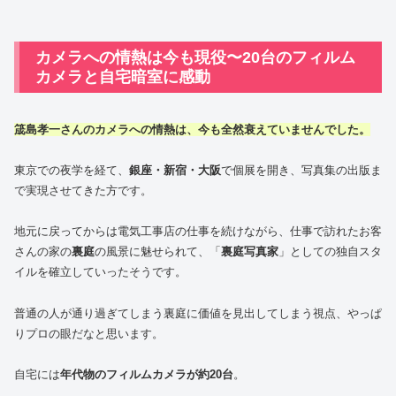
カメラへの情熱は今も現役〜20台のフィルム
カメラと自宅暗室に感動
筬島孝一さんのカメラへの情熱は、今も全然衰えていませんでした。
東京での夜学を経て、
銀座・新宿・大阪
で個展を開き、写真集の出版ま
で実現させてきた方です。
地元に戻ってからは電気工事店の仕事を続けながら、仕事で訪れたお客
さんの家の
裏庭
の風景に魅せられて、「
裏庭写真家
」としての独自スタ
イルを確立していったそうです。
普通の人が通り過ぎてしまう裏庭に価値を見出してしまう視点、やっぱ
りプロの眼だなと思います。
自宅には
年代物のフィルムカメラが約20台
。