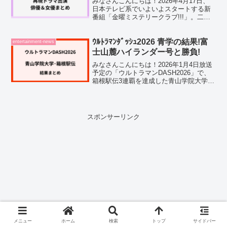
みなさんこんにちは！2026年4月17日、
日本テレビ系でいよいよスタートする新
番組「金曜ミステリークラブ!!!」。二宮
和也さんと千鳥・ノブさんが初タッグを
組む"新・考察バラエティー"として、放
送前からSNSで大きな話題になっていま
ｳﾙﾄﾗﾏﾝﾀﾞｯｼｭ2026 青学の結果!富
entertainment-news
すよね。と...
士山麓ハイランダー号と勝負!
みなさんこんにちは！2026年1月4日放送
予定の「ウルトラマンDASH2026」で、
箱根駅伝3連覇を達成した青山学院大学陸
上競技部が、またまた電車とのリレー対
決をすることが話題になっています。今
回の相手は、なんと2025年10月に運行を
開始...
スポンサーリンク
メニュー
ホーム
検索
トップ
サイドバー