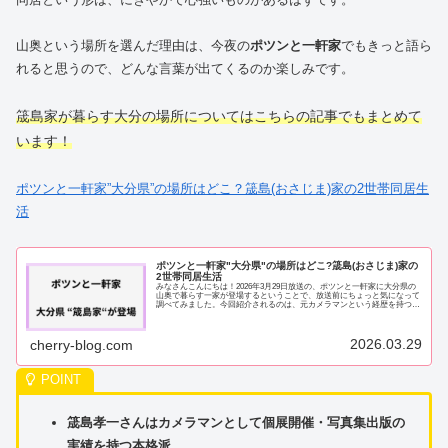
山奥という場所を選んだ理由は、今夜の
ポツンと一軒家
でもきっと語ら
れると思うので、どんな言葉が出てくるのか楽しみです。
筬島家が暮らす大分の場所についてはこちらの記事でもまとめて
います！
ポツンと一軒家”大分県”の場所はどこ？筬島(おさじま)家の2世帯同居生
活
ポツンと一軒家"大分県"の場所はどこ?筬島(おさじま)家の
2世帯同居生活
みなさんこんにちは！2026年3月29日放送の、ポツンと一軒家に大分県の
山奥で暮らす一家が登場するということで、放送前にちょっと気になって
調べてみました。今回紹介されるのは、元カメラマンという経歴を持つ筬
島孝一（おさじまこういち）さんと奥さ...
2026.03.29
cherry-blog.com
筬島孝一さんはカメラマンとして個展開催・写真集出版の
実績を持つ本格派