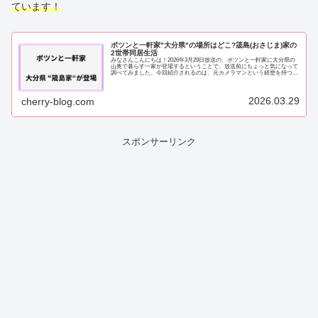
ています！
ポツンと一軒家"大分県"の場所はどこ?筬島(おさじま)家の
2世帯同居生活
みなさんこんにちは！2026年3月29日放送の、ポツンと一軒家に大分県の
山奥で暮らす一家が登場するということで、放送前にちょっと気になって
調べてみました。今回紹介されるのは、元カメラマンという経歴を持つ筬
島孝一（おさじまこういち）さんと奥さ...
2026.03.29
cherry-blog.com
スポンサーリンク