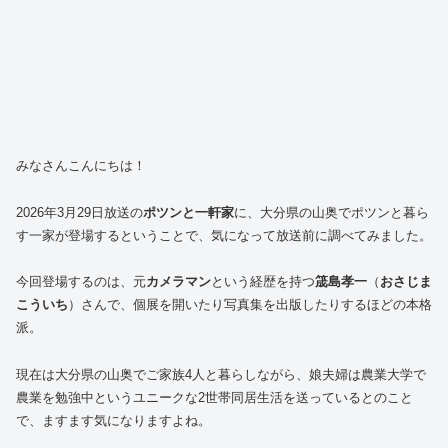
みなさんこんにちは！
2026年3月29日放送の
ポツンと一軒家
に、大分県の山奥でポツンと暮ら
す一家が登場するということで、気になって放送前に調べてみました。
今回登場するのは、元
カメラマン
という経歴を持つ
筬島孝一
（
おさじま
こういち
）さんで、個展を開いたり写真集を出版したりするほどの本格
派。
現在は大分県の山奥でご家族4人と暮らしながら、娘夫婦は農業大学で
農業を勉強中というユニークな2世帯同居生活を送っているとのこと
で、ますます気になりますよね。