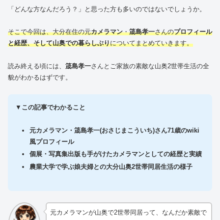
「どんな方なんだろう？」と思った方も多いのではないでしょうか。
そこで今回は、大分在住の元
カメラマン
・
筬島孝一
さんの
プロフィール
と経歴、そして山奥での暮らしぶり
についてまとめていきます。
読み終える頃には、
筬島孝一
さんとご家族の素敵な山奥2世帯生活の全
貌がわかるはずです。
▼
この記事でわかること
元カメラマン・筬島孝一(おさじまこういち)さん71歳のwiki
風プロフィール
個展・写真集出版も手がけたカメラマンとしての経歴と実績
農業大学で学ぶ娘夫婦との大分山奥2世帯同居生活の様子
元カメラマンが山奥で2世帯同居って、なんだか素敵で