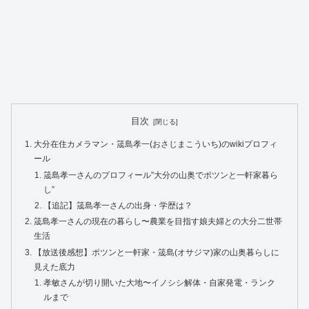
目次
大分在住カメラマン・筬島孝一(おさじまこういち)のwikiプロフィ
ール
筬島孝一さんのプロフィール”大分の山奥でポツンと一軒家暮ら
し”
【追記】筬島孝一さんの出身・学歴は？
筬島孝一さんの現在の暮らし〜農業を目指す娘夫婦との大分二世帯
生活
【放送後感想】ポツンと一軒家・筬島(オサジマ)家の山奥暮らしに
見えた底力
孝敏さんが切り開いた大地〜イノシシ解体・自家発電・ランク
ルまで