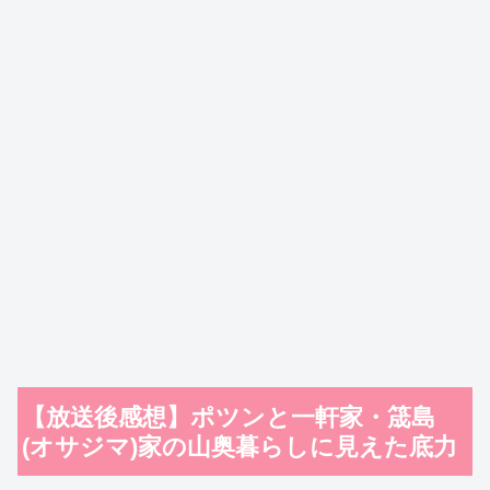
【放送後感想】ポツンと一軒家・筬島
(オサジマ)家の山奥暮らしに見えた底力