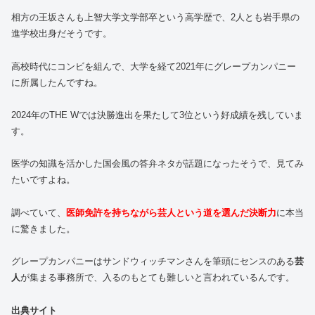
相方の王坂さんも上智大学文学部卒という高学歴で、2人とも岩手県の
進学校出身だそうです。
高校時代にコンビを組んで、大学を経て2021年にグレープカンパニー
に所属したんですね。
2024年のTHE Wでは決勝進出を果たして3位という好成績を残していま
す。
医学の知識を活かした国会風の答弁ネタが話題になったそうで、見てみ
たいですよね。
調べていて、
医師免許を持ちながら芸人という道を選んだ決断力
に本当
に驚きました。
グレープカンパニーはサンドウィッチマンさんを筆頭にセンスのある
芸
人
が集まる事務所で、入るのもとても難しいと言われているんです。
出典サイト