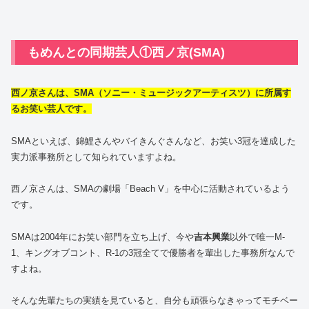
もめんとの同期芸人①西ノ京(SMA)
西ノ京さんは、SMA（ソニー・ミュージックアーティスツ）に所属す
るお笑い芸人です。
SMAといえば、錦鯉さんやバイきんぐさんなど、お笑い3冠を達成した
実力派事務所として知られていますよね。
西ノ京さんは、SMAの劇場「Beach V」を中心に活動されているよう
です。
SMAは2004年にお笑い部門を立ち上げ、今や
吉本興業
以外で唯一M-
1、キングオブコント、R-1の3冠全てで優勝者を輩出した事務所なんで
すよね。
そんな先輩たちの実績を見ていると、自分も頑張らなきゃってモチベー