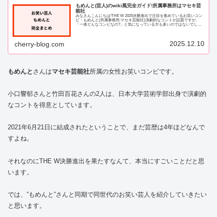
もめんと(芸人)のwiki風完全ガイド!所属事務所はマセキ芸
能社
みなさんこんにちは!THE W 2025決勝進出で注目を集めているお笑いコン
ビ・もめんと(所属事務所:マセキ芸能社)演劇的なコントが話題ですが、
「一体どんなコンビなの?」と気になっている方も多いのではないでしょ
うか。そこでもめんとの2人のプ...
2025.12.10
cherry-blog.com
もめんと
さんは
マセキ芸能社
所属の女性お笑いコンビです。
小口響郁さんと竹田百花さんの2人は、日本大学芸術学部出身で演劇的
なコントを得意としています。
2021年6月21日に結成されたということで、まだ芸歴は4年ほどなんで
すよね。
それなのにTHE W決勝進出を果たすなんて、本当にすごいことだと思
います。
では、”もめんと”さんと同期で同世代のお笑い芸人を紹介していきたい
と思います。