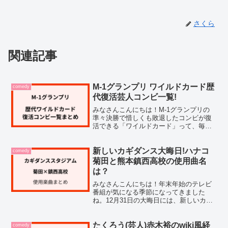
さくら
関連記事
M-1グランプリ ワイルドカード歴
comedy
代復活芸人コンビ一覧!
みなさんこんにちは！M-1グランプリの
準々決勝で惜しくも敗退したコンビが復
活できる「ワイルドカード」って、毎年
注目されていますよね。個人的にも、ど
のコンビが復活するのか、いつもドキド
キしながら見守っています。調べてみた
新しいカギダンス大晦日!ハナコ
comedy
ところ、ワイルドカード...
菊田と熊本鎮西高校の使用曲名
は？
みなさんこんにちは！年末年始のテレビ
番組が気になる季節になってきました
ね。12月31日の大晦日には、新しいカギ
のダンスバトル企画「カギダンススタジ
アム」が生放送されることで話題になっ
ています。今回は、ハナコの菊田さんと
たくろう(芸人)赤木裕のwiki風経
comedy