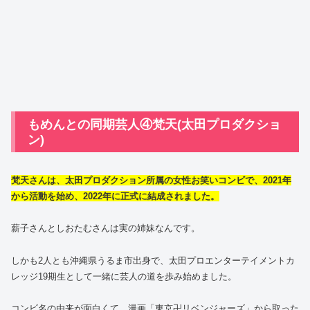
もめんとの同期芸人④梵天(太田プロダクショ
ン)
梵天さんは、太田プロダクション所属の女性お笑いコンビで、2021年
から活動を始め、2022年に正式に結成されました。
薪子さんとしおたむさんは実の姉妹なんです。
しかも2人とも沖縄県うるま市出身で、太田プロエンターテイメントカ
レッジ19期生として一緒に芸人の道を歩み始めました。
コンビ名の由来が面白くて、漫画「東京卍リベンジャーズ」から取った