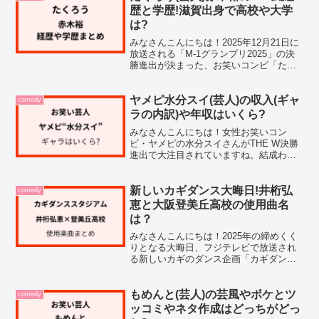
熊本鎮西高校がタッグを...
歴と学歴!滋賀出身で高校や大学
は?
みなさんこんにちは！2025年12月21日に
放送される「M-1グランプリ2025」の決
勝進出が決まった、お笑いコンビ「たく
ろう」の赤木裕さん。芸人として活躍す
る赤木裕さんですが、初めて決勝の舞台
に立つということで、どんな方なのか気
ヤメピ水分スイ(芸人)の収入(ギャ
comedy
になってい...
ラの内訳)や年収はいくら?
みなさんこんにちは！女性お笑いコン
ビ・ヤメピの水分スイさんがTHE W決勝
進出で大注目されていますね。結成わず
か2ヶ月半という異例のスピードで賞レー
スの決勝に進出したことで、一体どれく
らい稼いでいるのか、年収や収入が気に
新しいカギダンス大晦日!井桁弘
comedy
なった方も多いのでは...
恵と大阪登美丘高校の使用曲名
は？
みなさんこんにちは！2025年の締めくく
りとなる大晦日、フジテレビで放送され
る新しいカギのダンス企画「カギダンス
スタジアム」が、注目を集めています。
今回は、女優の井桁弘恵さんと大阪府の
登美丘高等学校がタッグを組むチームに
もめんと(芸人)の芸風やボケとツ
comedy
注目し、『カギダンス...
ッコミやネタ作成はどっちがどっ