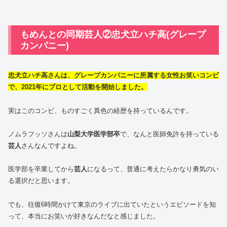
もめんとの同期芸人②忠犬立ハチ高(グレープ
カンパニー)
忠犬立ハチ高さんは、グレープカンパニーに所属する女性お笑いコンビ
で、2021年にプロとして活動を開始しました。
実はこのコンビ、ものすごく異色の経歴を持っているんです。
ノムラフッソさんは
山梨大学医学部卒
で、なんと医師免許を持っている
芸人
さんなんですよね。
医学部を卒業してから
芸人
になるって、普通に考えたらかなり勇気のい
る選択だと思います。
でも、往復6時間かけて東京のライブに出ていたというエピソードを知
って、本当にお笑いが好きなんだなと感じました。