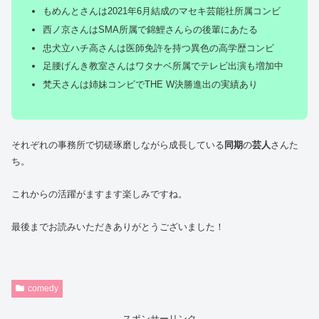
もめんとさんは2021年6月結成のマセキ芸能社所属コンビ
西ノ京さんはSMA所属で錦鯉さんらの後輩にあたる
忠犬立ハチ高さんは医師免許を持つ異色の高学歴コンビ
足腰げんき教室さんはワタナベ所属でテレビ出演も増加中
梵天さんは姉妹コンビでTHE W決勝進出の実績あり
それぞれの事務所で切磋琢磨しながら成長している
同期
の
芸人
さんた
ち。
これからの活躍がますます楽しみですね。
最後までお読みいただきありがとうございました！
comedy
スポンサーリンク