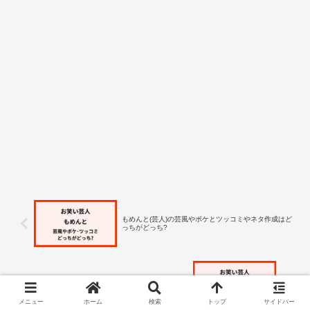
もめんと(芸人)の芸風やボケとツッコミやネタ作成はど
っちがどっち?
もめんと(芸人)のコンビの名前の意味や由来とは?
メニュー
ホーム
検索
トップ
サイドバー