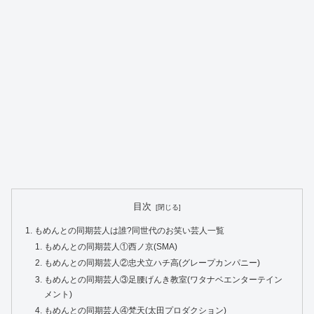
目次
もめんとの同期芸人は誰?同世代のお笑い芸人一覧
もめんとの同期芸人①西ノ京(SMA)
もめんとの同期芸人②忠犬立ハチ高(グレープカンパニー)
もめんとの同期芸人③足腰げんき教室(ワタナベエンターテイン
メント)
もめんとの同期芸人④梵天(太田プロダクション)