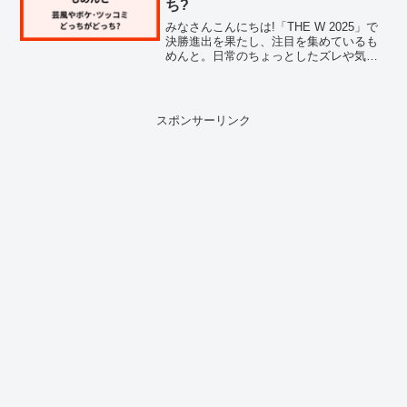
ち?
みなさんこんにちは!「THE W 2025」で
決勝進出を果たし、注目を集めているも
めんと。日常のちょっとしたズレや気づ
きをネタにした、じわじわくる独特のコ
ントが話題になっていますよね。私も最
近もめんとさんの魅力について気になっ
ていたので、芸...
スポンサーリンク