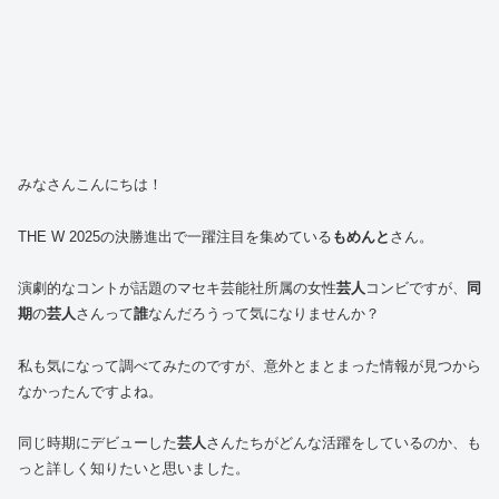
みなさんこんにちは！
THE W 2025の決勝進出で一躍注目を集めている
もめんと
さん。
演劇的なコントが話題のマセキ芸能社所属の女性
芸人
コンビですが、
同
期
の
芸人
さんって
誰
なんだろうって気になりませんか？
私も気になって調べてみたのですが、意外とまとまった情報が見つから
なかったんですよね。
同じ時期にデビューした
芸人
さんたちがどんな活躍をしているのか、も
っと詳しく知りたいと思いました。