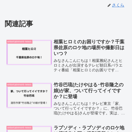
さくら
関連記事
相葉ヒロミのお困りですか？千葉
entertainment-news
県佐原のロケ地の場所や撮影日は
いつ？
みなさんこんにちは！相葉雅紀さんとヒ
ロミさんが出演するテレビ朝日系バラエ
ティ番組「相葉ヒロミのお困りです
か？」。予告映像を見て、「この景色、
どこだろう？」と気になった方も多いの
ではないでしょうか。2026年6月4日放送
竹谷巴琉(たけやはる･竹谷隆之の
entertainment-news
回では、柳並木が揺れる...
娘)が家、ついて行ってイイです
か？に登場
みなさんこんにちは！テレビ東京「家、
ついて行ってイイですか？」に、竹谷巴
琉(たけやはる)さんが登場です。実は、竹
谷巴琉さんは、あの有名造形作家・竹谷
隆之(たけやたかゆき)さんの娘さんなんで
すよね。「え、あの竹谷隆之さんの娘さ
ラプソディ・ラプソディのロケ地
entertainment-news
んが出るの！？」...