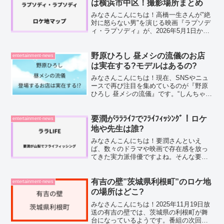
は横浜市中区！撮影場所まとめ
みなさんこんにちは！高橋一生さんが"絶
対に怒らない男"を演じる映画『ラプソデ
ィ・ラプソディ』が、2026年5月1日から
いよいよ全国公開されます。舞台は横浜
ということで、「あの街並み、どこで撮
ったんだろう？」と気になっている方も
野原ひろし 昼メシの流儀のお店
entertainment-news
多いんじゃない...
は実在する?モデルはあるの?
みなさんこんにちは！現在、SNSやニュ
ースで再び注目を集めているのが『野原
ひろし 昼メシの流儀』です。“しんちゃん
の父・野原ひろし”が主役となり、昼休み
にこだわりのランチを楽しむ姿を描いた
人気スピンオフ作品。特にアニメ版では
要潤がﾗﾗﾗｲﾌでﾌﾗｲﾌｨｯｼﾝｸﾞ！ロケ
entertainment-news
料理シーンだけが...
地や先生は誰?
みなさんこんにちは！要潤さんといえ
ば、数々のドラマや映画で存在感を放っ
てきた実力派俳優ですよね。そんな要潤
さんが、4月17日放送のララLIFEで、な
んとフライフィッシングにチャレンシす
るそうなんです！実は要潤さん、釣りに
有吉の壁”茨城県利根町”のロケ地
entertainment-news
は興味があるものの、...
の場所はどこ?
みなさんこんにちは！2025年11月19日放
送の有吉の壁では、茨城県の利根町が舞
台になっているようです。番組の次回予