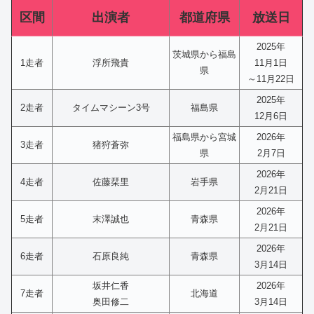
区間
出演者
都道府県
放送日
2025年
茨城県から福島
1走者
浮所飛貴
11月1日
県
～11月22日
2025年
2走者
タイムマシーン3号
福島県
12月6日
福島県から宮城
2026年
3走者
猪狩蒼弥
県
2月7日
2026年
4走者
佐藤栞里
岩手県
2月21日
2026年
5走者
末澤誠也
青森県
2月21日
2026年
6走者
石原良純
青森県
3月14日
坂井仁香
2026年
7走者
北海道
奥田修二
3月14日