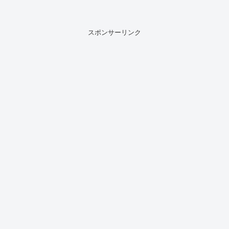
告を見ていて、思わず「どこでロケして
いるんだろう？」と気になった方も多い
のではないでしょうか。私自身も予告映
像を確認した際に...
スポンサーリンク