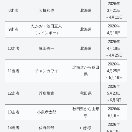
2026年
8走者
大橋和也
北海道
3月21日
～4月11日
たかお・池田直人
2026年
9走者
北海道
（レインボー）
4月18日
2026年
10走者
塚田僚一
北海道
4月18日
～4月25日
2026年
北海道から秋田
11走者
チャンカワイ
4月25日
県
～5月16日
2026年
12走者
浮所飛貴
秋田県
5月23日
～6月6日
秋田県から山形
2026年
13走者
小泉孝太郎
県
6月6日
2026年
14走者
佐野晶哉
山形県
6月13日