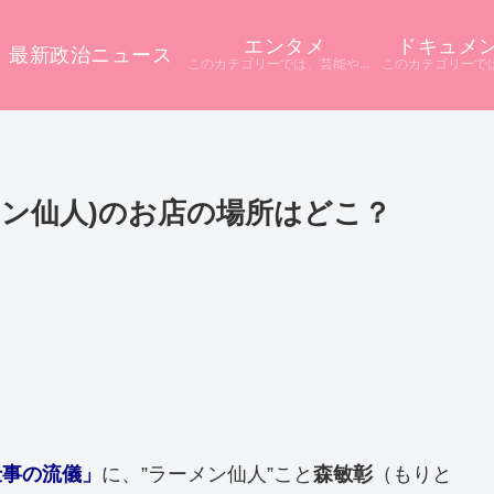
エンタメ
ドキュメ
最新政治ニュース
このカテゴリーでは、芸能やエンタメに関するニュースをまとめています。 テレビや配信サービス、SNSなど多様な情報源から話題をピックアップ。 ニュース記事だけでは分からない背景や疑問点を深掘りし、分かりやすく解説しています。
岐ラーメン仙人)のお店の場所はどこ？
仕事の流儀」
に、”ラーメン仙人”こと
森敏彰
（もりと