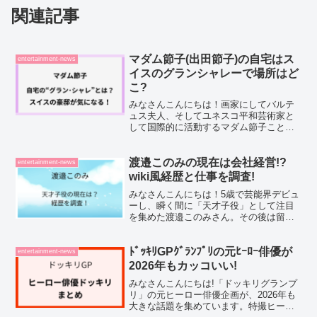
関連記事
マダム節子(出田節子)の自宅はス
entertainment-news
イスのグランシャレーで場所はど
こ?
みなさんこんにちは！画家にしてバルテ
ュス夫人、そしてユネスコ平和芸術家と
して国際的に活動するマダム節子こと出
田節子(いでたせつこ)さん。着物姿でスイ
スの大豪邸に暮らすその姿が、メディア
やSNSで何かと話題になっていますよ
渡邉このみの現在は会社経営!?
entertainment-news
ね。そんなマダム節子...
wiki風経歴と仕事を調査!
みなさんこんにちは！5歳で芸能界デビュ
ーし、瞬く間に「天才子役」として注目
を集めた渡邉このみさん。その後は留学
や起業といった新しいチャレンジを続
け、同世代からも尊敬を集めています。
SNSでは、「今はどんな活動をしている
ﾄﾞｯｷﾘGPｸﾞﾗﾝﾌﾟﾘの元ﾋｰﾛｰ俳優が
entertainment-news
の？」「会社を経営して...
2026年もカッコいい!
みなさんこんにちは!「ドッキリグランプ
リ」の元ヒーロー俳優企画が、2026年も
大きな話題を集めています。特撮ヒーロ