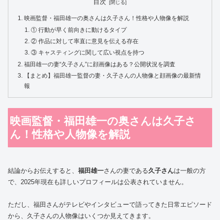
目次
映画監督・福田雄一の奥さんは久子さん！性格や人物像を解説
① 行動が早く前向きに動けるタイプ
② 作品に対して率直に意見を伝える存在
③ キャスティングに関して広い視点を持つ
福田雄一の妻“久子さん”に顔画像はある？公開状況を調査
【まとめ】福田雄一監督の妻・久子さんの人物像と顔画像の最新情
報
映画監督・福田雄一の奥さんは久子さ
ん！性格や人物像を解説
結論からお伝えすると、
福田雄一
さんの妻である
久子さん
は一般の方
で、2025年現在も詳しいプロフィールは公表されていません。
ただし、福田さんがテレビやインタビューで語ってきた日常エピソード
から、久子さんの人物像はいくつか見えてきます。