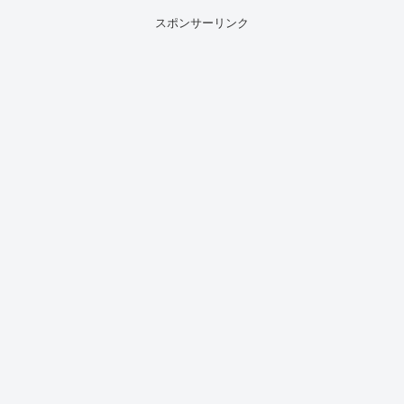
に、X（旧Twitter）でも「#バーフバ
リ」...
スポンサーリンク