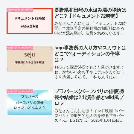
ー番組で活躍した俳優さんたちが、本物
のヒーローのように女性を守る姿がカッ
コいいですよね！そこで今回は、アイド
長野県和田峠の水汲み場の場所は
entertainment-news
ル役の女優さんや出...
どこ?【ドキュメント72時間】
みなさんこんにちは!「ドキュメント72時
間」で放送予定の長野県の和田峠にある
峠の水汲み場が、注目を集めています。
冬でも多くの人が訪れる水汲み場って、
どこにあるのか気になりますよね。そこ
で今回は、ドキュメント72時間で放送さ
seju事務所の入り方やスカウトは
entertainment-news
れる、長野県和田峠...
どこで?オーディションの倍率
は？
sejuって最近SNSでもよく見かけますよ
ね。かわいい女の子やモデルさんがたく
さん所属していて、「私も入りたい
な…」と思ったことがある人も多いので
はないでしょうか。でも実際は「どうや
って入るんだろう？」「スカウトって本
プラバース(バーフバリの俳優)身
entertainment-news
当にあるの？」といった...
長や結婚は?出演作品とwiki風プ
ロフ
みなさんこんにちは！インド映画『バー
フバリ』で世界的な人気を誇るプラバー
スさん。BS12では、2025年10月15日と
22日の2週連続で『バーフバリ』シリーズ
が放送される予定です。放送をきっかけ