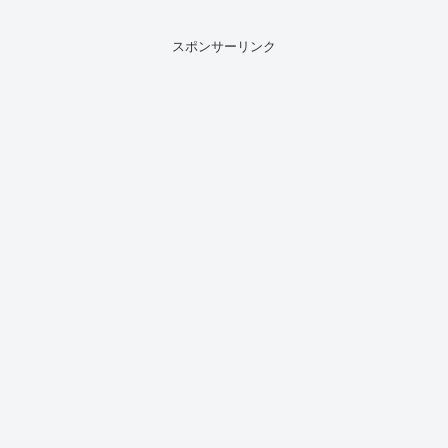
ム」が、今年も熱い話題を集めていま
す。今回は、お笑いコンビ紅ショウガ
（熊元プロレスさん・稲田美...
スポンサーリンク