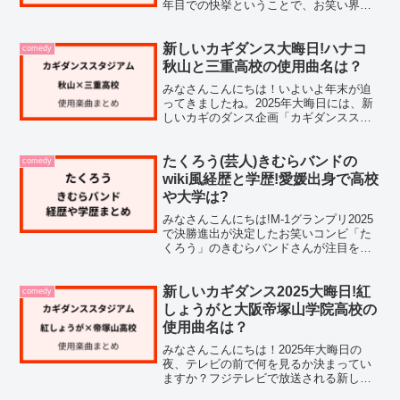
年目での快挙ということで、お笑い界で
大きな注目を集めていますよね。私も調
べてみたのですが、コンビ名のインパク
トが強すぎて、どういう意味なのか、由
新しいカギダンス大晦日!ハナコ
comedy
来は何なのか...
秋山と三重高校の使用曲名は？
みなさんこんにちは！いよいよ年末が迫
ってきましたね。2025年大晦日には、新
しいカギのダンス企画「カギダンススタ
ジアム」が生放送されます。今回は、ハ
ナコの秋山寛貴さんと三重県の三重高等
学校がタッグを組むチームに注目し、
たくろう(芸人)きむらバンドの
comedy
『カギダンススタジアム...
wiki風経歴と学歴!愛媛出身で高校
や大学は?
みなさんこんにちは!M-1グランプリ2025
で決勝進出が決定したお笑いコンビ「た
くろう」のきむらバンドさんが注目を集
めていますね。私も気になって調べてみ
たのですが、意外と詳しい経歴や学歴に
ついてまとまった情報が少なかったんで
新しいカギダンス2025大晦日!紅
comedy
す。この記事では...
しょうがと大阪帝塚山学院高校の
使用曲名は？
みなさんこんにちは！2025年大晦日の
夜、テレビの前で何を見るか決まってい
ますか？フジテレビで放送される新しい
カギのダンス企画「カギダンススタジア