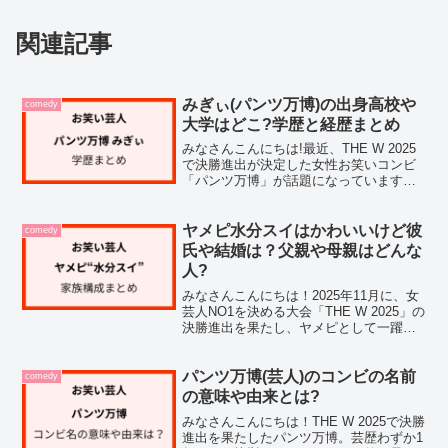
関連記事
みぎぃ(パンツ万博)の出身高校や
comedy
大学はどこ?学歴と経歴まとめ
みなさんこんにちは!最近、THE W 2025
で決勝進出が決定した女性お笑いコンビ
「パンツ万博」が話題になっていますよ
ね。みぎぃさんにも注目が集まっている
ようです。私も気になって調べてみたの
ですが、学歴や経歴についてまとまった
ヤメピ水分スイはかわいいけど彼
comedy
情報が意外と少...
氏や結婚は？父親や母親はどんな
人?
みなさんこんにちは！2025年11月に、女
芸人NO1を決める大会「THE W 2025」の
決勝進出を果たし、ヤメピとして一躍注
目を集めている水分スイさん。コンビ結
成からわずか2ヶ月半というスピード決勝
進出に驚いた方も多いのではないでしょ
パンツ万博(芸人)のコンビの名前
comedy
うか...
の意味や由来とは?
みなさんこんにちは！THE W 2025で決勝
進出を果たしたパンツ万博。芸歴わずか1