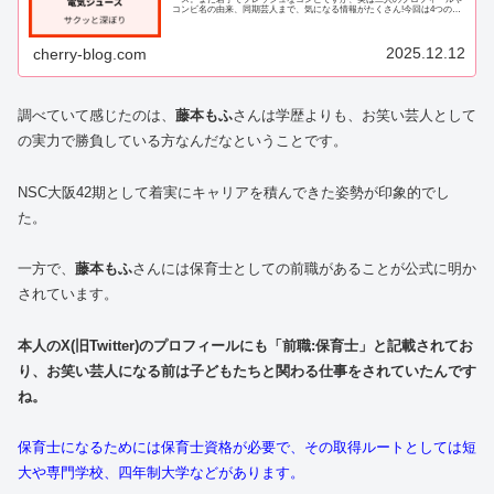
コンビ名の由来、同期芸人まで、気になる情報がたくさん!今回は4つのテ
ーマに分けて、ここでサクッと整理...
2025.12.12
cherry-blog.com
調べていて感じたのは、
藤本もふ
さんは学歴よりも、お笑い芸人として
の実力で勝負している方なんだなということです。
NSC大阪42期として着実にキャリアを積んできた姿勢が印象的でし
た。
一方で、
藤本もふ
さんには保育士としての前職があることが公式に明か
されています。
本人のX(旧Twitter)のプロフィールにも「前職:保育士」と記載されてお
り、お笑い芸人になる前は子どもたちと関わる仕事をされていたんです
ね。
保育士になるためには保育士資格が必要で、その取得ルートとしては短
大や専門学校、四年制大学などがあります。