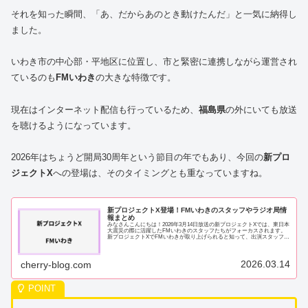
それを知った瞬間、「あ、だからあのとき動けたんだ」と一気に納得し
ました。
いわき市の中心部・平地区に位置し、市と緊密に連携しながら運営され
ているのも
FMいわき
の大きな特徴です。
現在はインターネット配信も行っているため、
福島県
の外にいても放送
を聴けるようになっています。
2026年はちょうど開局30周年という節目の年でもあり、今回の
新プロ
ジェクトX
への登場は、そのタイミングとも重なっていますね。
新プロジェクトX登場！FMいわきのスタッフやラジオ局情
報まとめ
みなさんこんにちは！2026年3月14日放送の新プロジェクトXでは、東日本
大震災の際に活躍したFMいわきのスタッフたちがフォーカスされます。
新プロジェクトXでFMいわきが取り上げられると知って、出演スタッフや
撮影場所が気になっている方も多い...
2026.03.14
cherry-blog.com