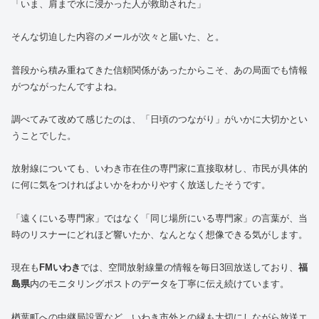
「いま、肩まで水に浸かった人が救助された」
そんな切迫した内容のメールが次々と届いた、と。
普段から積み重ねてきた信頼関係があったからこそ、あの局面でも情報
がつながったんですよね。
調べてみて改めて感じたのは、「日頃のつながり」がいかに大切かとい
うことでした。
放射線についても、いわき市在住の専門家に直接取材し、市民が具体的
に何に気をつければよいかをわかりやすく放送したそうです。
「遠くにいる専門家」ではなく「同じ場所にいる専門家」の言葉が、当
時のリスナーにどれほど響いたか、なんとなく想像できる気がします。
現在も
FMいわき
では、空間放射線量の情報を毎日3回放送しており、
福
島県
内のモニタリングポストのデータを丁寧に伝え続けています。
楢葉町への中継局設置など、いわき市外との縁も大切にしながら放送エ