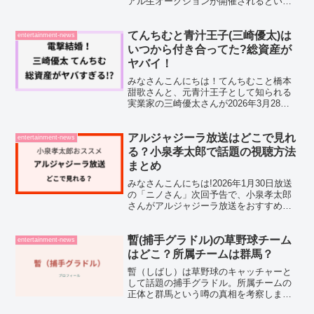
アル生オークションが開催されるという
ことで、かなり気になっていたんですよ
ね。予告映像を見ていたら、プラカード
を掲げて「1,000万円！」とコールしてい
てんちむと青汁王子(三崎優太)は
entertainment-news
る入札...
いつから付き合ってた?総資産が
ヤバイ！
みなさんこんにちは！てんちむこと橋本
甜歌さんと、元青汁王子として知られる
実業家の三崎優太さんが2026年3月28日
に、結婚していたことを発表しました。
発表文には「長年の友人だった」とある
一方で、交際期間については詳しく触れ
アルジャジーラ放送はどこで見れ
entertainment-news
られておらず、「2...
る？小泉孝太郎で話題の視聴方法
まとめ
みなさんこんにちは!2026年1月30日放送
の「ニノさん」次回予告で、小泉孝太郎
さんがアルジャジーラ放送をおすすめし
ていたことで、いったいどんな番組なの
か気になった方も多いのではないでしょ
うか。キャスターがエキゾチックだとい
暫(捕手グラドル)の草野球チーム
entertainment-news
う理由でおすすめ...
はどこ？所属チームは群馬？
暫（しばし）は草野球のキャッチャーと
して話題の捕手グラドル。所属チームの
正体と群馬という噂の真相を考察しまし
た。