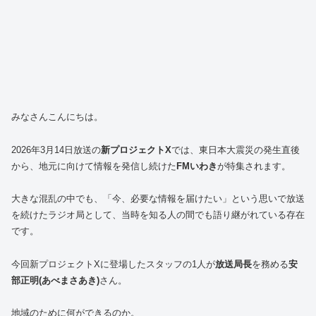
みなさんこんにちは。
2026年3月14日放送の
新プロジェクトX
では、東日本大震災の発生直後
から、地元に向けて情報を発信し続けた
FMいわき
が特集されます。
大きな混乱の中でも、「今、必要な情報を届けたい」という思いで放送
を続けたラジオ局として、当時を知る人の間でも語り継がれている存在
です。
今回新プロジェクトXに登場したスタッフの1人が
放送局長
を務める
安
部
正明(あべまさあき)
さん。
地域のために何ができるのか。