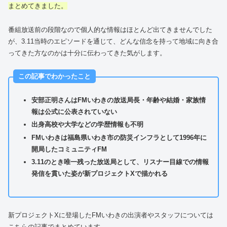
まとめてきました。
番組放送前の段階なので個人的な情報はほとんど出てきませんでした
が、3.11当時のエピソードを通じて、どんな信念を持って地域に向き合
ってきた方なのかは十分に伝わってきた気がします。
この記事でわかったこと
安部正明さんはFMいわきの放送局長・年齢や結婚・家族情
報は公式に公表されていない
出身高校や大学などの学歴情報も不明
FMいわきは福島県いわき市の防災インフラとして1996年に
開局したコミュニティFM
3.11のとき唯一残った放送局として、リスナー目線での情報
発信を貫いた姿が新プロジェクトXで描かれる
新プロジェクトXに登場したFMいわきの出演者やスタッフについては
こちらの記事でまとめています。