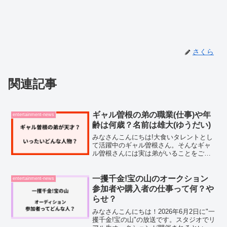
さくら
関連記事
ギャル曽根の弟の職業(仕事)や年
entertainment-news
齢は何歳？名前は雄大(ゆうだい)
みなさんこんにちは!大食いタレントとし
て活躍中のギャル曽根さん。そんなギャ
ル曽根さんには実は弟がいることをご存
じでしょうか。最近では有吉ゼミの家族
旅企画にも登場し、その大食いぶりがテ
レビで放送されるようです。ギャル曽根
一攫千金!宝の山のオークション
entertainment-news
さんの弟について調べて...
参加者や購入者の仕事って何？や
らせ？
みなさんこんにちは！2026年6月2日に"一
攫千金!宝の山"の放送です。スタジオでリ