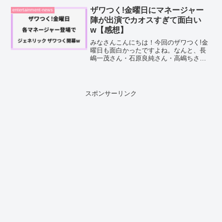
ザワつく!金曜日にマネージャー
entertainment-news
陣が出演でカオスすぎて面白い
w【感想】
みなさんこんにちは！今回のザワつく!金
曜日も面白かったですよね。なんと、長
嶋一茂さん・石原良純さん・高嶋ちさ子
さん・高橋茂雄さん、レギュラー陣それ
ぞれのマネージャーが揃ってスタジオに
出演するという、まさかの展開でした。
普段は完全に裏方のはず...
スポンサーリンク