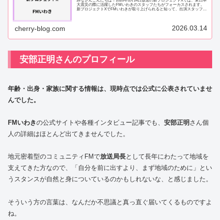
みなさんこんにちは！2026年3月14日放送の新プロジェクトXでは、東日本
大震災の際に活躍したFMいわきのスタッフたちがフォーカスされます。
新プロジェクトXでFMいわきが取り上げられると知って、出演スタッフや
撮影場所が気になっている方も多い...
2026.03.14
cherry-blog.com
安部正明さんのプロフィール
年齢・出身・家族に関する情報は、現時点では公式に公表されていませ
んでした。
FMいわき
の公式サイトや各種インタビュー記事でも、
安部正明
さん個
人の詳細はほとんど出てきませんでした。
地元密着型のコミュニティFMで
放送局長
として長年にわたって地域を
支えてきた方なので、「自分を前に出すより、まず地域のために」とい
うスタンスが自然と身についているのかもしれないな、と感じました。
そういう方の言葉は、なんだか不思議と真っ直ぐ届いてくるものですよ
ね。