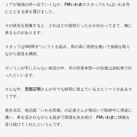
ィアが地域の外へ出ていくなか、
FMいわき
のスタッフたちはいわき市
にとどまる道を選びました。
その状況を想像すると、どれほどの覚悟だったかが伝わってきて、胸に
来るものがあります。
スタッフは8時間ずつシフトを組み、局の床に布団を敷いて仮眠を取り
ながら放送を継続。
ガソリンが手に入らない状況の中、市の対策本部への往復は自転車で行
ったといいます。
そんな中、
安部正明
さんが今でも鮮明に覚えているエピソードがあるそ
うです。
発生当日、地元紙「いわき民報」の記者さんが海沿いで取材中に津波に
遭い、車を流されながらも徒歩で現場を歩き続け、
FMいわき
に情報を
送り続けてくれたというんです。