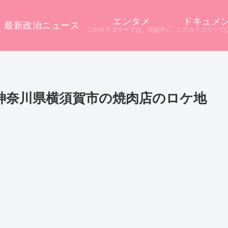
エンタメ
ドキュメ
最新政治ニュース
このカテゴリーでは、芸能やエンタメに関するニュースをまとめています。 テレビや配信サービス、SNSなど多様な情報源から話題をピックアップ。 ニュース記事だけでは分からない背景や疑問点を深掘りし、分かりやすく解説しています。
神奈川県横須賀市の焼肉店のロケ地