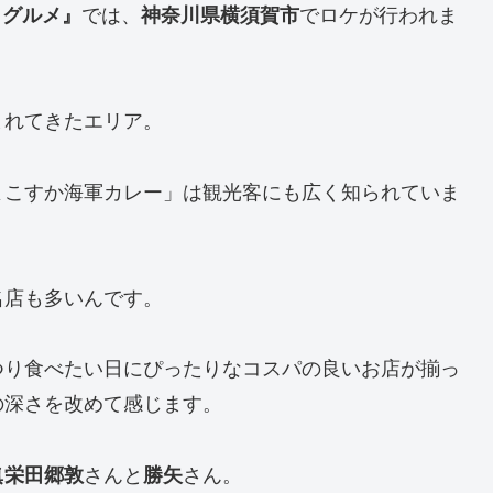
くグルメ』
では、
神奈川県横須賀市
でロケが行われま
まれてきたエリア。
よこすか海軍カレー」は観光客にも広く知られていま
名店も多いんです。
つり食べたい日にぴったりなコスパの良いお店が揃っ
の深さを改めて感じます。
眞栄田郷敦
さんと
勝矢
さん。