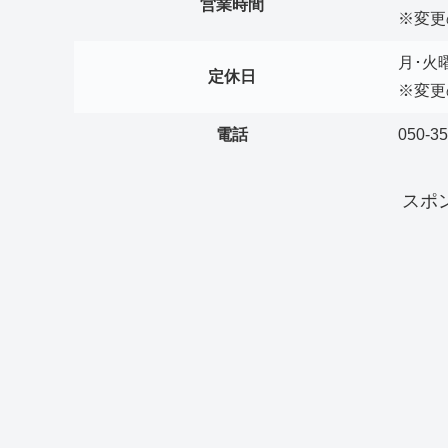
営業時間
※変更
月･火
定休日
※変更
電話
050-3
スポ